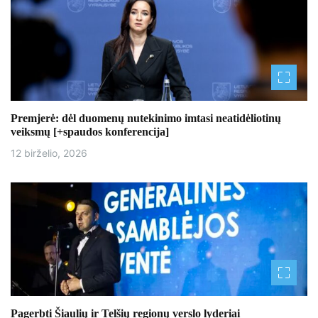
į
r
a
š
Premjerė: dėl duomenų nutekinimo imtasi neatidėliotinų
ų
veiksmų [+spaudos konferencija]
12 birželio, 2026
Pagerbti Šiaulių ir Telšių regionų verslo lyderiai