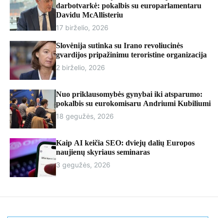
r
darbotvarkė: pokalbis su europarlamentaru
m
Davidu McAllisteriu
o
17 birželio, 2026
d
e
Slovėnija sutinka su Irano revoliucinės
gvardijos pripažinimu teroristine organizacija
2 birželio, 2026
Nuo priklausomybės gynybai iki atsparumo:
pokalbis su eurokomisaru Andriumi Kubiliumi
18 gegužės, 2026
Kaip AI keičia SEO: dviejų dalių Europos
naujienų skyriaus seminaras
3 gegužės, 2026