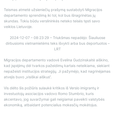
Teismas atmetė užsieniečių prašymą sustabdyti Migracijos
departamento sprendimą iki tol, kol bus išnagrinėtas jų
skundas. Tokiu būdu verslininkės neteko teisės tęsti savo
veiklos Lietuvoje.
2024-12-07 – 08:23:29 – Triukšmas nepadėjo: Šiauliuose
dirbusioms vietnamietėms teks išvykti arba bus deportuotos –
LRT
Migracijos departamento vadovė Evelina Gudzinskaitė aiškino,
kad įspėjimų dėl tvarkos pažeidimų kartais neteikiama, siekiant
nepažeisti institucijos strategijų. Ji pažymėjo, kad nagrinėjamas
atvejis buvo „visiškai aiškus“.
Vis dėlto šis požiūris sulaukė kritikos iš Verslo imigrantų ir
investuotojų asociacijos vadovo Romo Stumbrio, kuris
akcentavo, jog suvaržymai gali neigiamai paveikti valstybės
ekonomiką, atbaidant potencialius mokesčių mokėtojus.