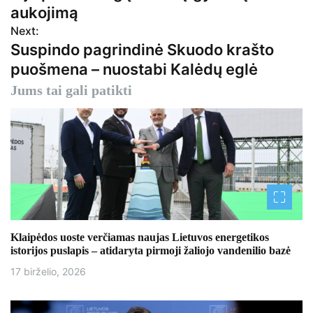
v
aukojimą
Next:
i
Suspindo pagrindinė Skuodo krašto
g
puošmena – nuostabi Kalėdų eglė
a
Jums tai gali patikti
c
i
j
a
t
Klaipėdos uoste verčiamas naujas Lietuvos energetikos
a
istorijos puslapis – atidaryta pirmoji žaliojo vandenilio bazė
17 birželio, 2026
r
p