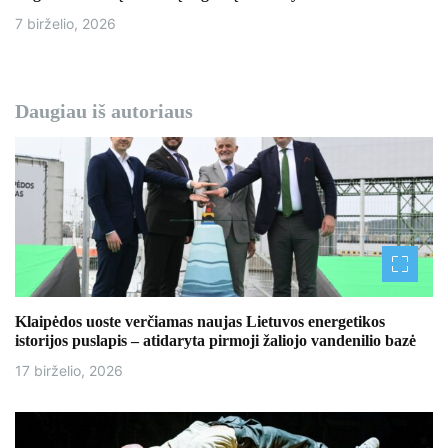
7 birželio, 2026
Daugiau iš autoriaus
Klaipėdos uoste verčiamas naujas Lietuvos energetikos
istorijos puslapis – atidaryta pirmoji žaliojo vandenilio bazė
17 birželio, 2026