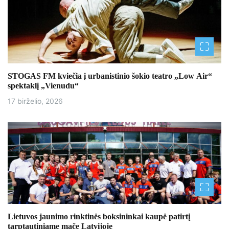
STOGAS FM kviečia į urbanistinio šokio teatro „Low Air“
spektaklį „Vienudu“
17 birželio, 2026
Lietuvos jaunimo rinktinės boksininkai kaupė patirtį
tarptautiniame mače Latvijoje