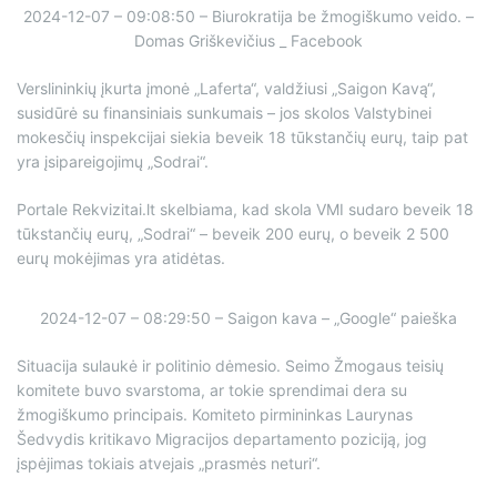
2024-12-07 – 09:08:50 – Biurokratija be žmogiškumo veido. –
Domas Griškevičius _ Facebook
Verslininkių įkurta įmonė „Laferta“, valdžiusi „Saigon Kavą“,
susidūrė su finansiniais sunkumais – jos skolos Valstybinei
mokesčių inspekcijai siekia beveik 18 tūkstančių eurų, taip pat
yra įsipareigojimų „Sodrai“.
Portale Rekvizitai.lt skelbiama, kad skola VMI sudaro beveik 18
tūkstančių eurų, „Sodrai“ – beveik 200 eurų, o beveik 2 500
eurų mokėjimas yra atidėtas.
2024-12-07 – 08:29:50 – Saigon kava – „Google“ paieška
Situacija sulaukė ir politinio dėmesio. Seimo Žmogaus teisių
komitete buvo svarstoma, ar tokie sprendimai dera su
žmogiškumo principais. Komiteto pirmininkas Laurynas
Šedvydis kritikavo Migracijos departamento poziciją, jog
įspėjimas tokiais atvejais „prasmės neturi“.