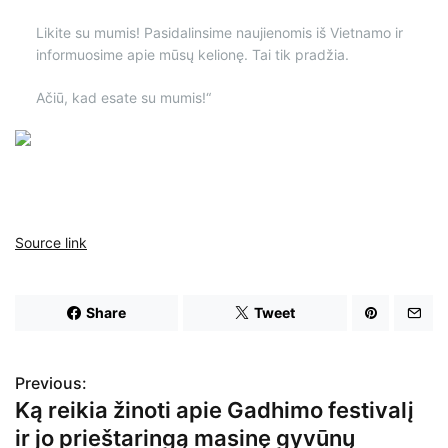
Likite su mumis! Pasidalinsime naujienomis iš Vietnamo ir
informuosime apie mūsų kelionę. Tai tik pradžia.
Ačiū, kad esate su mumis!“
Source link
Share
Tweet
Previous:
N
Ką reikia žinoti apie Gadhimo festivalį
a
ir jo prieštaringą masinę gyvūnų