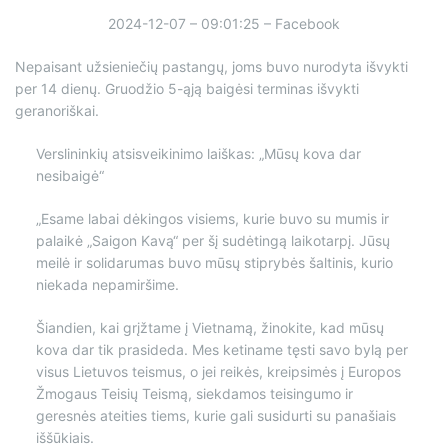
2024-12-07 – 09:01:25 – Facebook
Nepaisant užsieniečių pastangų, joms buvo nurodyta išvykti
per 14 dienų. Gruodžio 5-ąją baigėsi terminas išvykti
geranoriškai.
Verslininkių atsisveikinimo laiškas: „Mūsų kova dar
nesibaigė“
„Esame labai dėkingos visiems, kurie buvo su mumis ir
palaikė „Saigon Kavą“ per šį sudėtingą laikotarpį. Jūsų
meilė ir solidarumas buvo mūsų stiprybės šaltinis, kurio
niekada nepamiršime.
Šiandien, kai grįžtame į Vietnamą, žinokite, kad mūsų
kova dar tik prasideda. Mes ketiname tęsti savo bylą per
visus Lietuvos teismus, o jei reikės, kreipsimės į Europos
Žmogaus Teisių Teismą, siekdamos teisingumo ir
geresnės ateities tiems, kurie gali susidurti su panašiais
iššūkiais.