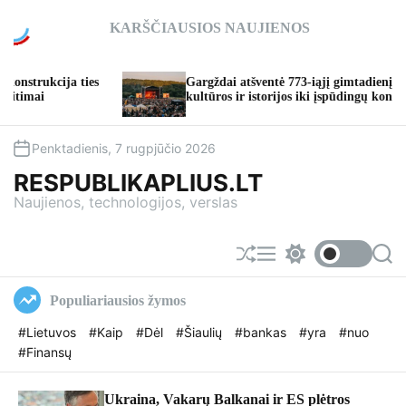
S
KARŠČIAUSIOS NAUJIENOS
k
i
p
Gargždai atšventė 773-iąjį gimtadienį: nuo
t
kultūros ir istorijos iki įspūdingų koncertų
o
c
o
Penktadienis, 7 rugpjūčio 2026
n
RESPUBLIKAPLIUS.LT
t
Naujienos, technologijos, verslas
e
n
t
S
M
S
S
h
e
w
e
u
n
i
a
Populiariausios žymos
f
u
t
r
f
c
c
#Lietuvos
#Kaip
#Dėl
#Šiaulių
#bankas
#yra
#nuo
l
h
h
#Finansų
e
c
o
l
o
Ukraina, Vakarų Balkanai ir ES plėtros