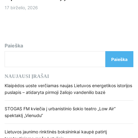
17 birželio, 2026
Paieška
Paieška
NAUJAUSI ĮRAŠAI
Klaipėdos uoste verčiamas naujas Lietuvos energetikos istorijos
puslapis – atidaryta pirmoji žaliojo vandenilio bazė
STOGAS FM kviečia į urbanistinio šokio teatro „Low Air“
spektaklį „Vienudu“
Lietuvos jaunimo rinktinės boksininkai kaupė patirtį