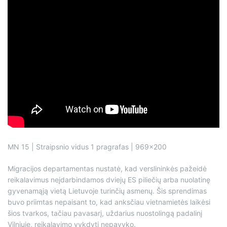
MN 15 | Straipsnio vidus 1 pragrafas | 969×200
Migracijos departamentas nustatė, kad verslininkės pažeidė
reikalavimus neįdarbindamos dviejų ES piliečių arba nuolatinę
gyvenamąją vietą Lietuvoje turinčių asmenų. Šis sprendimas
buvo priimtas nepaisant to, kad anksčiau vietnamietės laikėsi
šios tvarkos, tačiau pavasarį, uždarius nuostolingą padalinį
Vilniuje, reikalavimo vykdyti nepavyko.