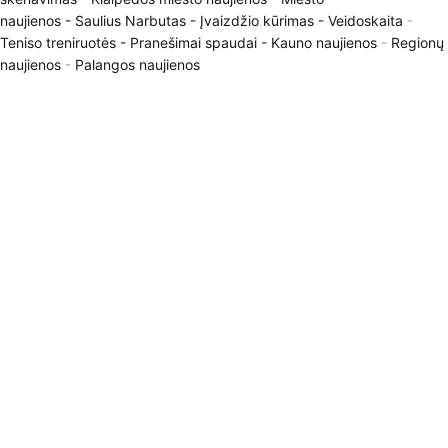
naujienos
-
Saulius Narbutas
-
Įvaizdžio kūrimas
-
Veidoskaita
-
Teniso treniruotės
- Pranešimai spaudai -
Kauno naujienos
-
Regionų
naujienos
-
Palangos naujienos