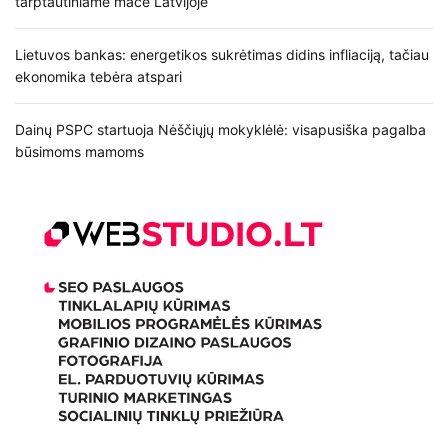
tarptautiniame mače Latvijoje
Lietuvos bankas: energetikos sukrėtimas didins infliaciją, tačiau
ekonomika tebėra atspari
Dainų PSPC startuoja Nėščiųjų mokyklėlė: visapusiška pagalba
būsimoms mamoms