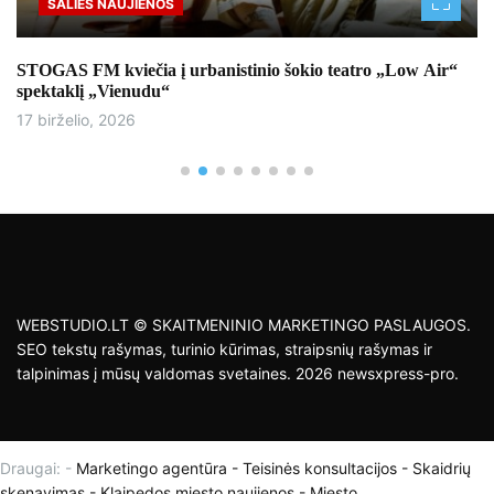
ŠALIES NAUJIENOS
STOGAS FM kviečia į urbanistinio šokio teatro „Low Air“
spektaklį „Vienudu“
17 birželio, 2026
WEBSTUDIO.LT © SKAITMENINIO MARKETINGO PASLAUGOS.
SEO tekstų rašymas, turinio kūrimas, straipsnių rašymas ir
talpinimas į mūsų valdomas svetaines. 2026 newsxpress-pro.
Draugai: -
Marketingo agentūra
-
Teisinės konsultacijos
-
Skaidrių
skenavimas
-
Klaipedos miesto naujienos
-
Miesto