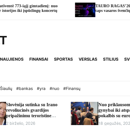
ienį: nuo
TAURO RAGAS’26: Tauragė keturioms di
 koncertų
taps vasaros švenčių sostine
LT
 NAUJIENOS
FINANSAI
SPORTAS
VERSLAS
STILIUS
SV
Šiaulių
#bankas
#yra
#nuo
#Finansų
Slovėnija sutinka su Irano
Nuo priklausom
revoliucinės gvardijos
gynybai iki ats
pripažinimu teroristine
pokalbis su eu
organizacija
Andriumi Kubil
2 birželio, 2026
18 gegužės, 20