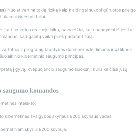
as)
Nuolat vertina tokią riziką kaip klaidingai sukonfigūruotos prieigo
inkamai išdėstyti failai.
s įtartina veikla realiuoju laiku, pavyzdžiui, kaip bandymai ištiesti ar
omandas, kad galėtų veikti prieš padarant žalą.
vartotojo ir programų tapatybes duomenims leidimams ir užtikrina
 šiuolaikinio kibernetinio saugumo principas.
ratą į gyvą, kvėpuojančio saugumo sluoksnį, kuris keičiasi jūsų
nio saugumo komandos
rnetinės intelekto:
ito kibernetinės žvalgybos skyriaus 8200 skyriaus vadas.
bernetiniam skyriui 8200 skyriuje.