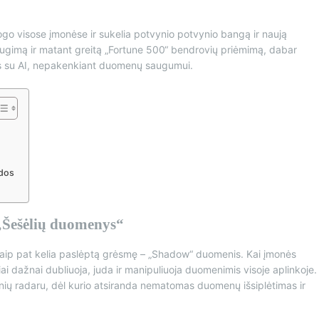
progo visose įmonėse ir sukelia potvynio potvynio bangą ir naują
 augimą ir matant greitą „Fortune 500“ bendrovių priėmimą, dabar
ves su AI, nepakenkiant duomenų saugumui.
dos
„Šešėlių duomenys“
 taip pat kelia paslėptą grėsmę – „Shadow“ duomenis. Kai įmonės
ai dažnai dubliuoja, juda ir manipuliuoja duomenimis visoje aplinkoje.
monių radaru, dėl kurio atsiranda nematomas duomenų išsiplėtimas ir