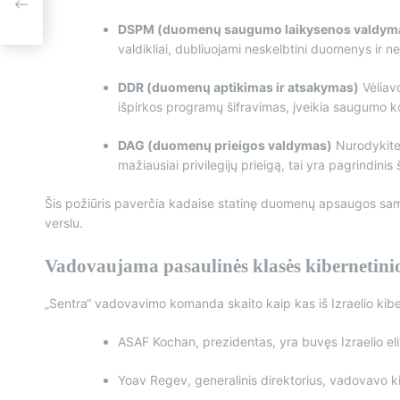
a
DSPM (duomenų saugumo laikysenos valdym
valdikliai, dubliuojami neskelbtini duomenys ir net
DDR (duomenų aptikimas ir atsakymas)
Vėliavo
išpirkos programų šifravimas, įveikia saugumo k
DAG (duomenų prieigos valdymas)
Nurodykite 
mažiausiai privilegijų prieigą, tai yra pagrindinis
Šis požiūris paverčia kadaise statinę duomenų apsaugos samp
verslu.
Vadovaujama pasaulinės klasės kiberneti
„Sentra“ vadovavimo komanda skaito kaip kas iš Izraelio kibe
ASAF Kochan, prezidentas, yra buvęs Izraelio el
Yoav Regev, generalinis direktorius, vadovavo ki