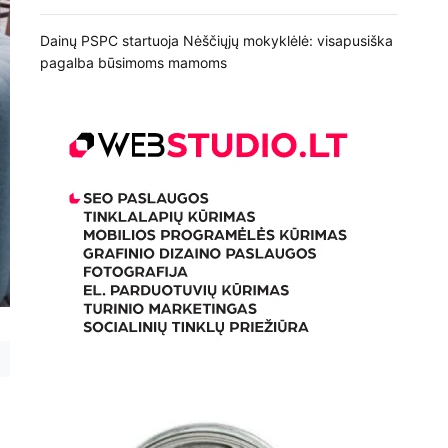
Dainų PSPC startuoja Nėščiųjų mokyklėlė: visapusiška
pagalba būsimoms mamoms