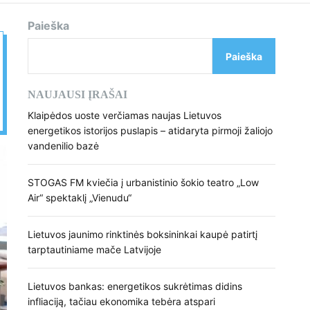
d
e
Paieška
Paieška
NAUJAUSI ĮRAŠAI
Klaipėdos uoste verčiamas naujas Lietuvos
energetikos istorijos puslapis – atidaryta pirmoji žaliojo
vandenilio bazė
STOGAS FM kviečia į urbanistinio šokio teatro „Low
Air“ spektaklį „Vienudu“
Lietuvos jaunimo rinktinės boksininkai kaupė patirtį
tarptautiniame mače Latvijoje
Lietuvos bankas: energetikos sukrėtimas didins
infliaciją, tačiau ekonomika tebėra atspari