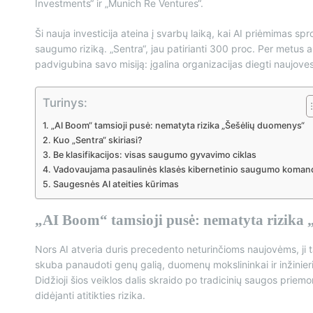
Investments“ ir „Munich Re Ventures“.
Ši nauja investicija ateina į svarbų laiką, kai AI priėmimas s
saugumo riziką. „Sentra“, jau patirianti 300 proc. Per metus
padvigubina savo misiją: įgalina organizacijas diegti naujo
Turinys:
„AI Boom“ tamsioji pusė: nematyta rizika „Šešėlių duomenys“
Kuo „Sentra“ skiriasi?
Be klasifikacijos: visas saugumo gyvavimo ciklas
Vadovaujama pasaulinės klasės kibernetinio saugumo koman
Saugesnės AI ateities kūrimas
„AI Boom“ tamsioji pusė: nematyta rizika 
Nors AI atveria duris precedento neturinčioms naujovėms, ji
skuba panaudoti genų galią, duomenų mokslininkai ir inžinieri
Didžioji šios veiklos dalis skraido po tradicinių saugos prie
didėjanti atitikties rizika.