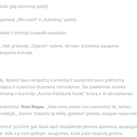
ntis gilią techninę patirtį.
gametę „Microsoft“ ir „Datadog“ patirtį.
ies ir pirmojo pasaulio pasauliui.
riu, tiek greituoju „Gigaom“ radare, skirtam duomenų saugumo
 saugumo erdvėje.
klą, išplėsti savo ekspertų komandą ir sustiprinti savo platformą
dėjėjus ir kylančius duomenų vamzdynus. Šie pasiekimai suteiks
mą ir kontrolę-„Across Petabyte Scale“ dvarą ir AI ekosistemas.
direktorius
Yoav Regev
.
„Kiekviena įmonė nori panaudoti AI, tačiau,
lyje.„ Sentra “sulaužo tą kliūtį, įgalinant greitas, saugias naujoves“
 „Sentra“ požiūris gali labai tapti šiuolaikinės įmonės duomenų apsaugo
ra“ siūlo ką nors galingo: saugumas, kuris juda naujovių greičiu.