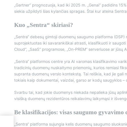
„Gartner“ prognozuoja, kad iki 2025 m. „Genai“ padidins 15%
siekia užpildyti šias kylančias spragas. Štai kur ateina Sentra
Kuo „Sentra“ skiriasi?
„Sentra“ debesų gimtoji duomenų saugumo platforma (DSP) ne t
suprojektuotas iki savarankiškai atrasti, klasifikuoti ir sau
Cloud“, „SaaS“ programose, „On-PREM“ serveriuose ar jūsų 
„Sentra“ platformos centre yra AI varomas klasifikavimo varik
tradicinių duomenų nuskaitymo priemonių, kurios remiasi fiks
supranta duomenų verslo kontekstą. Tai reiškia, kad jie gali n
tokiais kaip dokumentai, vaizdai, garso ar kodų saugyklos –
Svarbu tai, kad jokie duomenys niekada nepalieka jūsų aplinko
visišką duomenų rezidentūros reikalavimų laikymąsi ir išveng
Be klasifikacijos: visas saugumo gyvavimo c
„Sentra“ platforma sujungia kelis duomenų saugumo sluoksniu