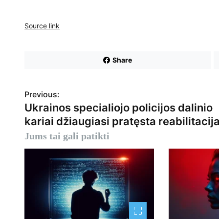
Source link
Share
Previous:
N
Ukrainos specialiojo policijos dalinio
a
kariai džiaugiasi pratęsta reabilitacij
v
Jums tai gali patikti
i
g
a
c