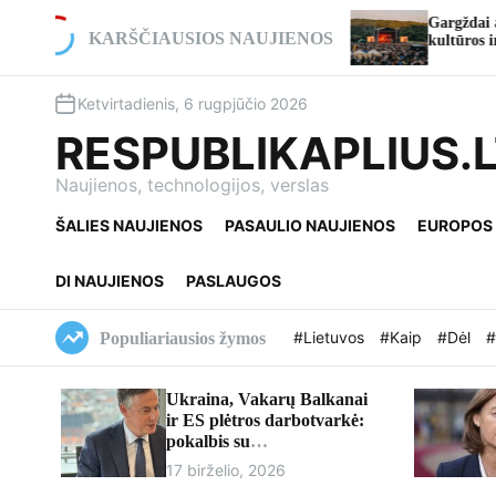
S
uko rekonstrukcija ties
Gargždai atšventė 773-iąjį gimtad
k
KARŠČIAUSIOS NAUJIENOS
mo pakeitimai
kultūros ir istorijos iki įspūdingų
i
p
Ketvirtadienis, 6 rugpjūčio 2026
t
o
RESPUBLIKAPLIUS.
c
o
Naujienos, technologijos, verslas
n
ŠALIES NAUJIENOS
PASAULIO NAUJIENOS
EUROPOS
t
e
n
DI NAUJIENOS
PASLAUGOS
t
#Lietuvos
#Kaip
#Dėl
#
Populiariausios žymos
Ukraina, Vakarų Balkanai
ir ES plėtros darbotvarkė:
pokalbis su
europarlamentaru Davidu
17 birželio, 2026
McAllisteriu