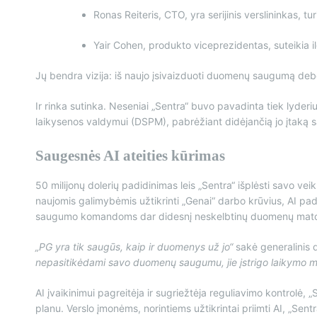
Ronas Reiteris, CTO, yra serijinis verslininkas, turi
Yair Cohen, produkto viceprezidentas, suteikia il
Jų bendra vizija: iš naujo įsivaizduoti duomenų saugumą debes
Ir rinka sutinka. Neseniai „Sentra“ buvo pavadinta tiek lyde
laikysenos valdymui (DSPM), pabrėžiant didėjančią jo įtaką
Saugesnės AI ateities kūrimas
50 milijonų dolerių padidinimas leis „Sentra“ išplėsti savo vei
naujomis galimybėmis užtikrinti „Genai“ darbo krūvius, AI pa
saugumo komandoms dar didesnį neskelbtinų duomenų matomu
„PG yra tik saugūs, kaip ir duomenys už jo“
sakė generalinis 
nepasitikėdami savo duomenų saugumu, jie įstrigo laikymo mode
AI įvaikinimui pagreitėja ir sugriežtėja reguliavimo kontrolė,
planu. Verslo įmonėms, norintiems užtikrintai priimti AI, „Sent