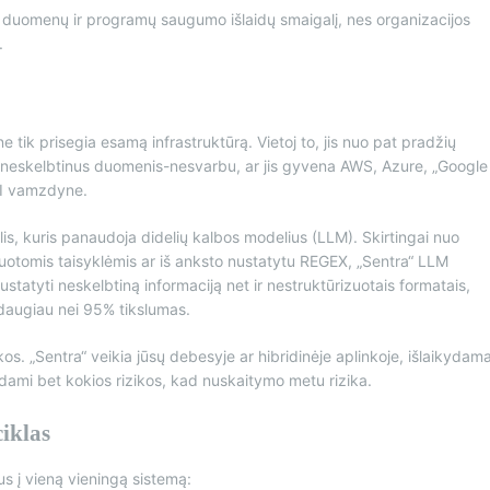
 duomenų ir programų saugumo išlaidų smaigalį, nes organizacijos
.
ik prisegia esamą infrastruktūrą. Vietoj to, jis nuo pat pradžių
goti neskelbtinus duomenis-nesvarbu, ar jis gyvena AWS, Azure, „Google
AI vamzdyne.
lis, kuris panaudoja didelių kalbos modelius (LLM). Skirtingai nuo
uotomis taisyklėmis ar iš anksto nustatytu REGEX, „Sentra“ LLM
ustatyti neskelbtiną informaciją net ir nestruktūrizuotais formatais,
 daugiau nei 95% tikslumas.
s. „Sentra“ veikia jūsų debesyje ar hibridinėje aplinkoje, išlaikydam
dami bet kokios rizikos, kad nuskaitymo metu rizika.
iklas
s į vieną vieningą sistemą: