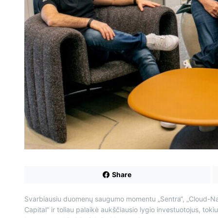
Share
Svarbiausiu duomenų saugumo momentu „Sentra“, „Cloud-Na
Capital“ ir toliau palaikė aukščiausio lygio investuotojus, to