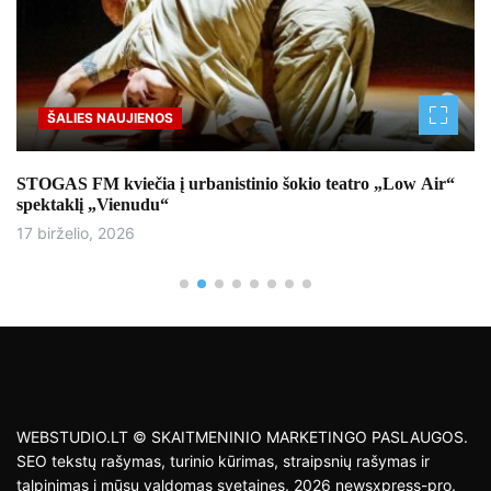
ŠALIES NAUJIENOS
STOGAS FM kviečia į urbanistinio šokio teatro „Low Air“
spektaklį „Vienudu“
17 birželio, 2026
WEBSTUDIO.LT © SKAITMENINIO MARKETINGO PASLAUGOS.
SEO tekstų rašymas, turinio kūrimas, straipsnių rašymas ir
talpinimas į mūsų valdomas svetaines. 2026 newsxpress-pro.