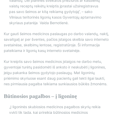
valandų. Dėl planinės sveikatos priežiūros ar kasdienių
vaistų receptų reikėtų kreiptis įprastai užsiregistravus
pas savo šeimos ar kitą reikiamą gydytoją“, – sako
Vilniaus teritorinės ligonių kasos Gyventojų aptarnavimo
skyriaus patarėja Vaida Bernotienė.
Kur gauti šeimos medicinos paslaugas po darbo valandų, naktį,
savaitgalį ar per šventes, pačios įstaigos skelbia savo interneto
svetainėse, skelbimų lentose, registratūroje. Ši informacija
pateikiama ir ligonių kasų interneto svetainėje.
Kur kreiptis savo šeimos medicinos įstaigos ne darbo metu,
gyventojai turėtų pasidomėti iš anksto ir neskubėti į ligonines,
jeigu pakanka šeimos gydytojo paslaugų. Mat ligoninių
priėmimo skyriuose esant daug pacientų gali tekti ilgai laukti,
nes pirmiausia pagalba teikiama sunkiausios būklės žmonėms.
Būtinosios pagalbos – į ligoninę
„Į ligoninės skubiosios medicinos pagalbos skyrių reikia
vykti tik tada, kai prireikia būtinosios medicinos