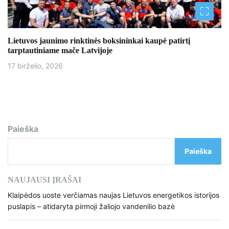
Lietuvos jaunimo rinktinės boksininkai kaupė patirtį
tarptautiniame mače Latvijoje
17 birželio, 2026
Paieška
Paieška
NAUJAUSI ĮRAŠAI
Klaipėdos uoste verčiamas naujas Lietuvos energetikos istorijos
puslapis – atidaryta pirmoji žaliojo vandenilio bazė