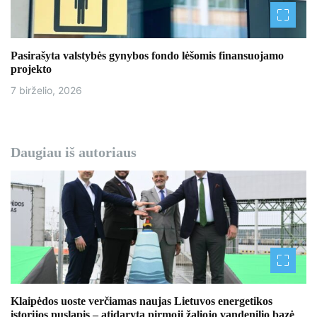
Pasirašyta valstybės gynybos fondo lėšomis finansuojamo
projekto
7 birželio, 2026
Daugiau iš autoriaus
Klaipėdos uoste verčiamas naujas Lietuvos energetikos
istorijos puslapis – atidaryta pirmoji žaliojo vandenilio bazė