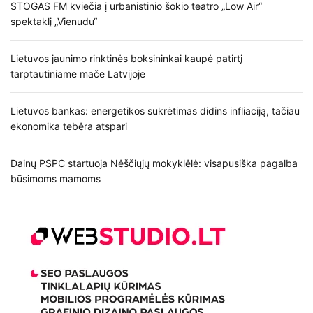
STOGAS FM kviečia į urbanistinio šokio teatro „Low Air“
spektaklį „Vienudu“
Lietuvos jaunimo rinktinės boksininkai kaupė patirtį
tarptautiniame mače Latvijoje
Lietuvos bankas: energetikos sukrėtimas didins infliaciją, tačiau
ekonomika tebėra atspari
Dainų PSPC startuoja Nėščiųjų mokyklėlė: visapusiška pagalba
būsimoms mamoms