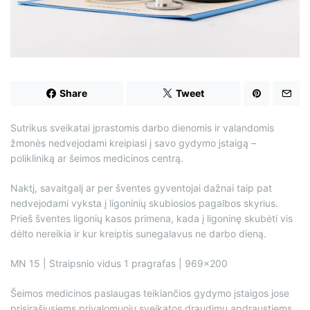
d
t
i
m
e
Share
Tweet
Sutrikus sveikatai įprastomis darbo dienomis ir valandomis
žmonės nedvejodami kreipiasi į savo gydymo įstaigą –
polikliniką ar šeimos medicinos centrą.
Naktį, savaitgalį ar per šventes gyventojai dažnai taip pat
nedvejodami vyksta į ligoninių skubiosios pagalbos skyrius.
Prieš šventes ligonių kasos primena, kada į ligoninę skubėti vis
dėlto nereikia ir kur kreiptis sunegalavus ne darbo dieną.
MN 15 | Straipsnio vidus 1 pragrafas | 969×200
Šeimos medicinos paslaugas teikiančios gydymo įstaigos jose
prisirašiusiems privalomuoju sveikatos draudimu apdraustiems