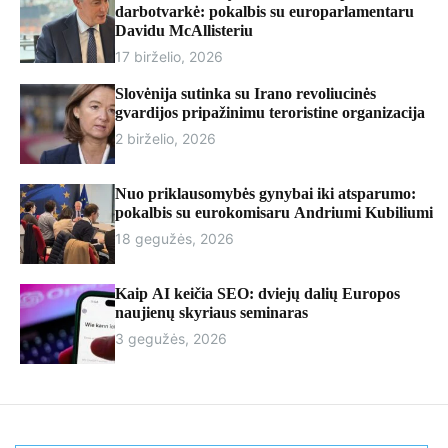
r
darbotvarkė: pokalbis su europarlamentaru
m
Davidu McAllisteriu
o
17 birželio, 2026
d
e
Slovėnija sutinka su Irano revoliucinės
gvardijos pripažinimu teroristine organizacija
2 birželio, 2026
Nuo priklausomybės gynybai iki atsparumo:
pokalbis su eurokomisaru Andriumi Kubiliumi
18 gegužės, 2026
Kaip AI keičia SEO: dviejų dalių Europos
naujienų skyriaus seminaras
3 gegužės, 2026