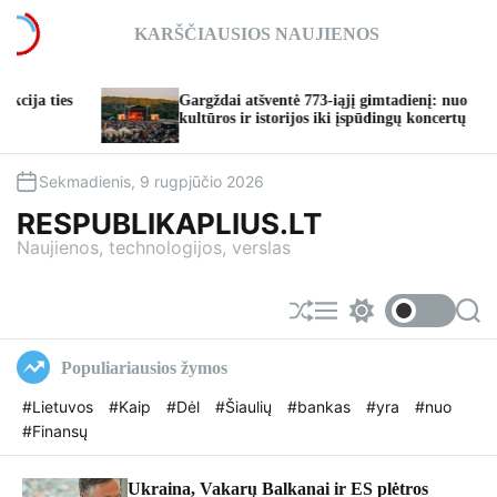
S
KARŠČIAUSIOS NAUJIENOS
k
i
p
Gargždai atšventė 773-iąjį gimtadienį: nuo
t
kultūros ir istorijos iki įspūdingų koncertų
o
c
o
Sekmadienis, 9 rugpjūčio 2026
n
RESPUBLIKAPLIUS.LT
t
Naujienos, technologijos, verslas
e
n
t
S
M
S
S
h
e
w
e
u
n
i
a
Populiariausios žymos
f
u
t
r
f
c
c
#Lietuvos
#Kaip
#Dėl
#Šiaulių
#bankas
#yra
#nuo
l
h
h
#Finansų
e
c
o
l
o
Ukraina, Vakarų Balkanai ir ES plėtros