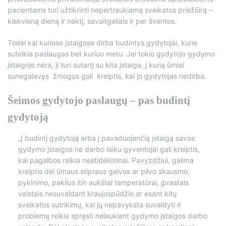
pacientams turi užtikrinti nepertraukiamą sveikatos priežiūrą –
kiekvieną dieną ir naktį, savaitgaliais ir per šventes.
Todėl kai kuriose įstaigose dirba budintys gydytojai, kurie
suteikia paslaugas bet kuriuo metu. Jei tokio gydytojo gydymo
įstaigoje nėra, ji turi sutartį su kita įstaiga, į kurią ūmiai
sunegalavęs žmogus gali kreiptis, kai jo gydytojas nedirba.
Šeimos gydytojo paslaugų – pas budintį
gydytoją
„Į budintį gydytoją arba į pavaduojančią įstaigą savos
gydymo įstaigos ne darbo laiku gyventojai gali kreiptis,
kai pagalbos reikia neatidėliotinai. Pavyzdžiui, galima
kreiptis dėl ūmaus stipraus galvos ar pilvo skausmo,
pykinimo, pakilus itin aukštai temperatūrai, įprastais
vaistais nesuvaldant kraujospūdžio ar esant kitų
sveikatos sutrikimų, kai jų nepavyksta suvaldyti ir
problemą reikia spręsti nelaukiant gydymo įstaigos darbo