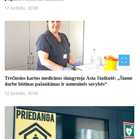
17 birželio, 2026
r
p
į
r
a
š
Trečiosios kartos medicinos slaugytoja Asta Statkutė: „Šiame
ų
darbe būtinas pašaukimas ir asmeninės savybės“
12 birželio, 2026