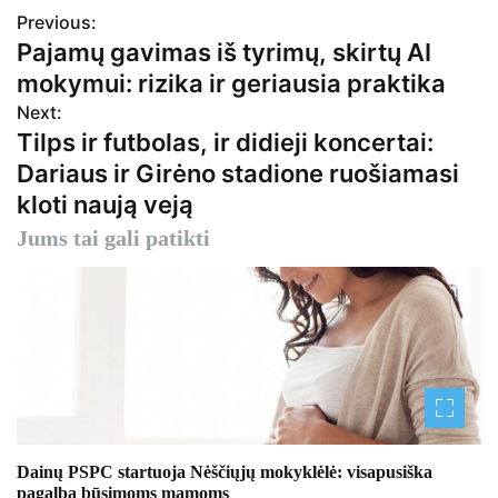
Previous:
N
Pajamų gavimas iš tyrimų, skirtų AI
a
mokymui: rizika ir geriausia praktika
v
Next:
Tilps ir futbolas, ir didieji koncertai:
i
Dariaus ir Girėno stadione ruošiamasi
g
kloti naują veją
a
Jums tai gali patikti
c
i
j
a
t
Dainų PSPC startuoja Nėščiųjų mokyklėlė: visapusiška
a
pagalba būsimoms mamoms