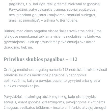
pagalbos, t. y. kai kyla reali grėsmė sveikatai ar gyvybei.
Pavyzdžiui, patyrus sunkią traumą, stipriai susižeidus,
nesustabdant gausaus kraujavimo, smarkiai nudegus,
ūmiai apsinuodijus“, – aiškina V. Bernotienė.
Būtinoji medicinos pagalba visose šalies sveikatos priežiūros
įstaigose nemokamai teikiama visiems nuolatiniams Lietuvos
gyventojams – tiek apdraustiems privalomuoju sveikatos
draudimu, tiek ne.
Prireikus skubios pagalbos – 112
Greitąją medicinos pagalbą numeriu 112 nedelsiant reikia kviesti
prireikus skubios medicinos pagalbos, ypatingomis
aplinkybėmis, kai yra pavojus paciento gyvybei arba gresia
sunkios komplikacijos.
Pavyzdžiui, nelaimingų atsitikimų tokių, kaip eismo įvykis,
atvejais, esant gyvybei grėsmingoms, pavojingoms ir kritinėms
žmogaus sveikatos būklėms – insulto ar infarkto atveju, žmogui