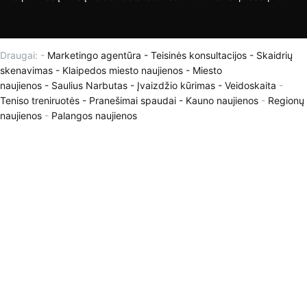
Draugai: -
Marketingo agentūra
-
Teisinės konsultacijos
-
Skaidrių
skenavimas
-
Klaipedos miesto naujienos
-
Miesto
naujienos
-
Saulius Narbutas
-
Įvaizdžio kūrimas
-
Veidoskaita
-
Teniso treniruotės
- Pranešimai spaudai -
Kauno naujienos
-
Regionų
naujienos
-
Palangos naujienos