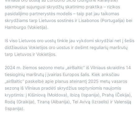
sėkmingai sujungusi skrydžių skatinimo praktika – rizikos
pasidalijimo partnerystės modelis – taip pat jau taikomas
skrydžiams tarp Lietuvos sostinės ir Lisabonos (Portugalija) bei
Hamburgo (Vokietija).
Iš viso Lietuvos oro uostų tinkle jau vykdomi skrydžiai net į šešis
didžiausius Vokietijos oro uostus ir dešimt reguliarių maršrutų
tarp Lietuvos ir Vokietijos.
2024 m. žiemos sezono metu „airBaltic“ iš Vilniaus skraidins 14
tiesioginių maršrutų į įvairias Europos šalis. Kiek anksčiau
„airBaltic“ paskelbė apie planus ateinantį 2025 metų vasaros
sezoną iš Vilniaus pradėti skrydžius septyniomis naujomis
kryptimis: į Kišiniovą (Moldova), Ibizą (Ispanija), Prahą (Čekija),
Rodą (Graikija), Tiraną (Albanija), Tel Avivą (Izraelis) ir Valensiją
(Ispanija).