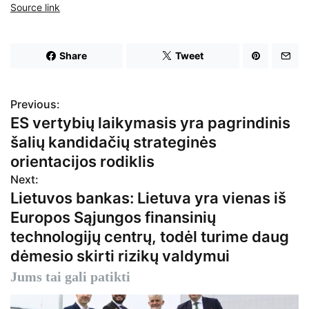
Source link
Share
Tweet
Previous:
N
ES vertybių laikymasis yra pagrindinis
a
šalių kandidačių strateginės
v
orientacijos rodiklis
Next:
i
Lietuvos bankas: Lietuva yra vienas iš
g
Europos Sąjungos finansinių
technologijų centrų, todėl turime daug
a
dėmesio skirti rizikų valdymui
c
Jums tai gali patikti
i