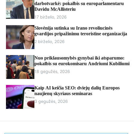
r
darbotvarkė: pokalbis su europarlamentaru
m
Davidu McAllisteriu
o
17 birželio, 2026
d
e
Slovėnija sutinka su Irano revoliucinės
gvardijos pripažinimu teroristine organizacija
2 birželio, 2026
Nuo priklausomybės gynybai iki atsparumo:
pokalbis su eurokomisaru Andriumi Kubiliumi
18 gegužės, 2026
Kaip AI keičia SEO: dviejų dalių Europos
naujienų skyriaus seminaras
3 gegužės, 2026