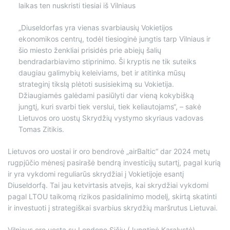
laikas ten nuskristi tiesiai iš Vilniaus
„Diuseldorfas yra vienas svarbiausių Vokietijos
ekonomikos centrų, todėl tiesioginė jungtis tarp Vilniaus ir
šio miesto ženkliai prisidės prie abiejų šalių
bendradarbiavimo stiprinimo. Ši kryptis ne tik suteiks
daugiau galimybių keleiviams, bet ir atitinka mūsų
strateginį tikslą plėtoti susisiekimą su Vokietija.
Džiaugiamės galėdami pasiūlyti dar vieną kokybišką
jungtį, kuri svarbi tiek verslui, tiek keliautojams“, – sakė
Lietuvos oro uostų Skrydžių vystymo skyriaus vadovas
Tomas Zitikis.
Lietuvos oro uostai ir oro bendrovė „airBaltic“ dar 2024 metų
rugpjūčio mėnesį pasirašė bendrą investicijų sutartį, pagal kurią
ir yra vykdomi reguliarūs skrydžiai į Vokietijoje esantį
Diuseldorfą. Tai jau ketvirtasis atvejis, kai skrydžiai vykdomi
pagal LTOU taikomą rizikos pasidalinimo modelį, skirtą skatinti
ir investuoti į strategiškai svarbius skrydžių maršrutus Lietuvai.
Vilniaus oro uostą su Londono Sičiu (Jungtinė Karalystė)