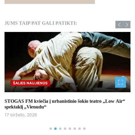
JUMS TAIP PAT GALI PATIKTI:
ŠALIES NAUJIENOS
STOGAS FM kviečia į urbanistinio šokio teatro „Low Air“
spektaklį „Vienudu“
17 birželio, 2026