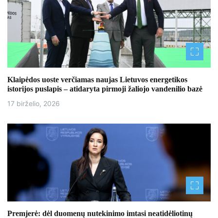
j
a
t
a
r
Klaipėdos uoste verčiamas naujas Lietuvos energetikos
istorijos puslapis – atidaryta pirmoji žaliojo vandenilio bazė
p
17 birželio, 2026
į
r
a
š
ų
Premjerė: dėl duomenų nutekinimo imtasi neatidėliotinų