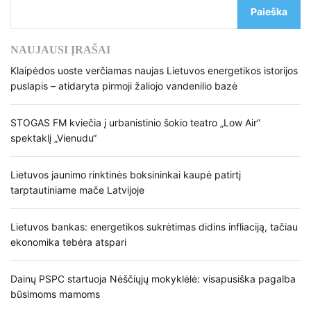
Paieška
NAUJAUSI ĮRAŠAI
Klaipėdos uoste verčiamas naujas Lietuvos energetikos istorijos
puslapis – atidaryta pirmoji žaliojo vandenilio bazė
STOGAS FM kviečia į urbanistinio šokio teatro „Low Air“
spektaklį „Vienudu“
Lietuvos jaunimo rinktinės boksininkai kaupė patirtį
tarptautiniame mače Latvijoje
Lietuvos bankas: energetikos sukrėtimas didins infliaciją, tačiau
ekonomika tebėra atspari
Dainų PSPC startuoja Nėščiųjų mokyklėlė: visapusiška pagalba
būsimoms mamoms