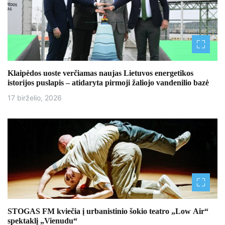
Klaipėdos uoste verčiamas naujas Lietuvos energetikos
istorijos puslapis – atidaryta pirmoji žaliojo vandenilio bazė
17 birželio, 2026
STOGAS FM kviečia į urbanistinio šokio teatro „Low Air“
spektaklį „Vienudu“