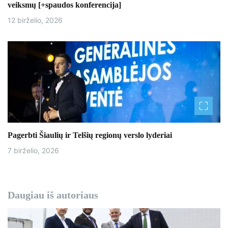
veiksmų [+spaudos konferencija]
12 birželio, 2026
Pagerbti Šiaulių ir Telšių regionų verslo lyderiai
7 birželio, 2026
Daugiau iš autoriaus