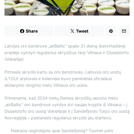
d
t
i
m
e
Share
Tweet
Latvijos oro bendrovė „airBaltic“ spalio 31 dieną (ketvirtadienį)
pradėjo vykdyti reguliarius skrydžius tarp Vilniaus ir Diuseldorfo
(Vokietija).
Pirmasis skrydis kartu su oro bendrovės, Lietuvos oro uostų
(LTOU) atstovais ir keleiviais buvo paminėtas oficialaus
atidarymo renginio metu Vilniaus oro uoste.
Primenama, kad 2024 metų žiemos skrydžių sezono metu
„airBaltic“ oro bendrovė vykdys dvi naujas kryptis iš Vilniaus – į
Diuseldorfo oro uostą Vokietijoje ir į Sandefjordo Torpo oro uostą
Norvegijoje – pastarasis reguliarus skrydis jau startavo.
Niekada negirdėjote apie Sandefjordą? Tuomet pats