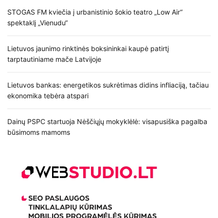
STOGAS FM kviečia į urbanistinio šokio teatro „Low Air“
spektaklį „Vienudu“
Lietuvos jaunimo rinktinės boksininkai kaupė patirtį
tarptautiniame mače Latvijoje
Lietuvos bankas: energetikos sukrėtimas didins infliaciją, tačiau
ekonomika tebėra atspari
Dainų PSPC startuoja Nėščiųjų mokyklėlė: visapusiška pagalba
būsimoms mamoms