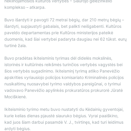
nekilnojamosios kultūros vertybės – Siaurojo geležinkelio
komplekso – atkarpa.
Buvo išardyti ir pavogti 72 metrai bėgių, dar 210 metrų bėgių –
išardyti, supjaustyti gabalais, bet palikti neišgabenti. Kultūros
paveldo departamentas prie Kultūros ministerijos pateikė
duomenis, kad šiai vertybei padaryta daugiau nei 62 tūkst. eurų
turtinė žala.
Buvo pradėtas ikiteisminis tyrimas dėl didelės mokslinės,
istorinės ir kultūrinės reikšmės turinčios vertybės vagystės bei
šios vertybės sugadinimo. Ikiteisminį tyrimą atliko Panevėžio
apskrities vyriausiojo policijos komisariato Kriminalinės policijos
nusikaltimų nuosavybei tyrimo valdybos pareigūnai, o tyrimui
vadovavo Panevėžio apylinkės prokuratūros prokurorė Jūratė
Mociškienė.
Ikiteisminio tyrimo metu buvo nustatyti du Kėdainių gyventojai,
kurie kelias dienas pjaustė siauruko bėgius. Vyrai paaiškino,
kad juos šiam darbui pasamdė V. J., tvirtinęs, kad turi leidimus
ardyti bėgius.