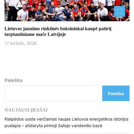
Lietuvos jaunimo rinktinės boksininkai kaupė patirtį
tarptautiniame mače Latvijoje
17 birželio, 2026
Paieška
Paieška
NAUJAUSI ĮRAŠAI
Klaipėdos uoste verčiamas naujas Lietuvos energetikos istorijos
puslapis – atidaryta pirmoji žaliojo vandenilio bazė