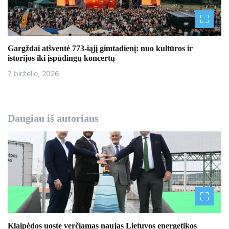
Gargždai atšventė 773-iąjį gimtadienį: nuo kultūros ir
istorijos iki įspūdingų koncertų
7 birželio, 2026
Daugiau iš autoriaus
Klaipėdos uoste verčiamas naujas Lietuvos energetikos