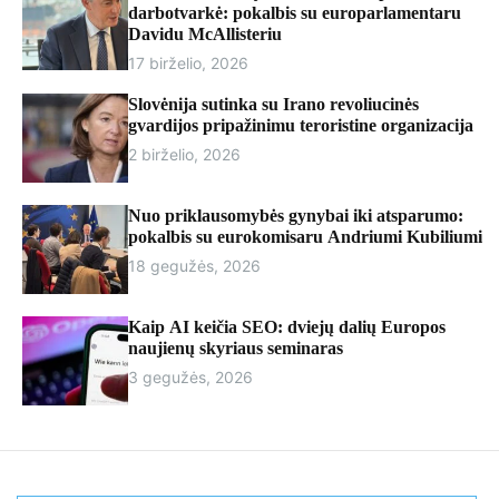
r
darbotvarkė: pokalbis su europarlamentaru
m
Davidu McAllisteriu
o
17 birželio, 2026
d
e
Slovėnija sutinka su Irano revoliucinės
gvardijos pripažinimu teroristine organizacija
2 birželio, 2026
Nuo priklausomybės gynybai iki atsparumo:
pokalbis su eurokomisaru Andriumi Kubiliumi
18 gegužės, 2026
Kaip AI keičia SEO: dviejų dalių Europos
naujienų skyriaus seminaras
3 gegužės, 2026