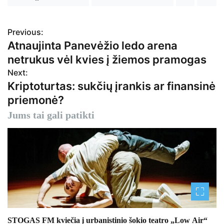
Previous:
N
Atnaujinta Panevėžio ledo arena
a
netrukus vėl kvies į žiemos pramogas
v
Next:
Kriptoturtas: sukčių įrankis ar finansinė
i
priemonė?
g
Jums tai gali patikti
a
c
i
j
a
STOGAS FM kviečia į urbanistinio šokio teatro „Low Air“