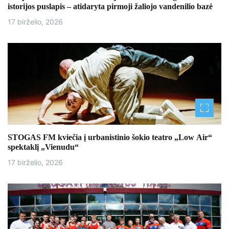
istorijos puslapis – atidaryta pirmoji žaliojo vandenilio bazė
17 birželio, 2026
STOGAS FM kviečia į urbanistinio šokio teatro „Low Air“
spektaklį „Vienudu“
17 birželio, 2026