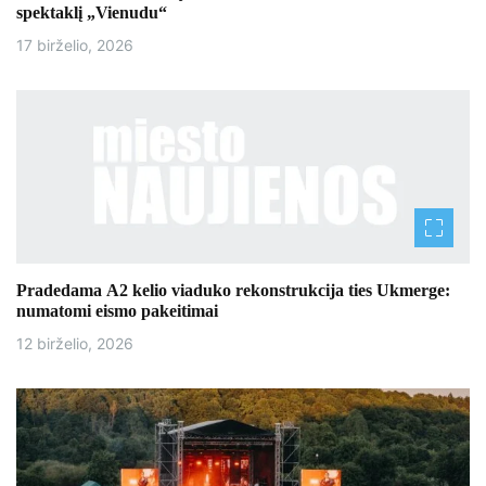
t
spektaklį „Vienudu“
a
17 birželio, 2026
r
p
į
r
a
š
Pradedama A2 kelio viaduko rekonstrukcija ties Ukmerge:
numatomi eismo pakeitimai
ų
12 birželio, 2026