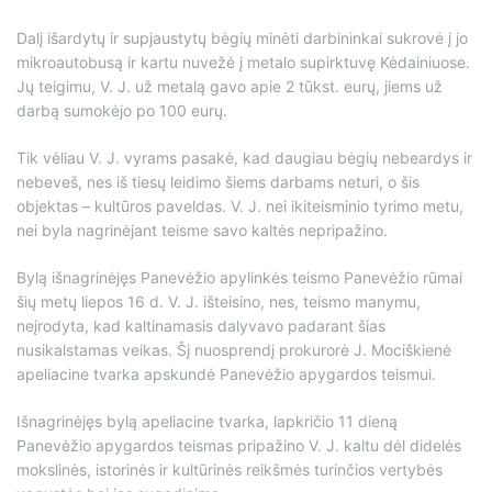
Dalį išardytų ir supjaustytų bėgių minėti darbininkai sukrovė į jo
mikroautobusą ir kartu nuvežė į metalo supirktuvę Kėdainiuose.
Jų teigimu, V. J. už metalą gavo apie 2 tūkst. eurų, jiems už
darbą sumokėjo po 100 eurų.
Tik vėliau V. J. vyrams pasakė, kad daugiau bėgių nebeardys ir
nebeveš, nes iš tiesų leidimo šiems darbams neturi, o šis
objektas – kultūros paveldas. V. J. nei ikiteisminio tyrimo metu,
nei byla nagrinėjant teisme savo kaltės nepripažino.
Bylą išnagrinėjęs Panevėžio apylinkės teismo Panevėžio rūmai
šių metų liepos 16 d. V. J. išteisino, nes, teismo manymu,
neįrodyta, kad kaltinamasis dalyvavo padarant šias
nusikalstamas veikas. Šį nuosprendį prokurorė J. Mociškienė
apeliacine tvarka apskundė Panevėžio apygardos teismui.
Išnagrinėjęs bylą apeliacine tvarka, lapkričio 11 dieną
Panevėžio apygardos teismas pripažino V. J. kaltu dėl didelės
mokslinės, istorinės ir kultūrinės reikšmės turinčios vertybės