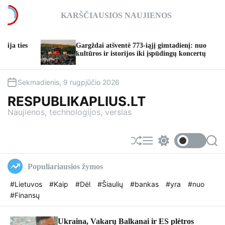
S
KARŠČIAUSIOS NAUJIENOS
k
i
p
Gargždai atšventė 773-iąjį gimtadienį: nuo
t
kultūros ir istorijos iki įspūdingų koncertų
t
o
c
o
Sekmadienis, 9 rugpjūčio 2026
n
RESPUBLIKAPLIUS.LT
t
Naujienos, technologijos, verslas
e
n
t
S
M
S
S
h
e
w
e
u
n
i
a
Populiariausios žymos
f
u
t
r
f
c
c
#Lietuvos
#Kaip
#Dėl
#Šiaulių
#bankas
#yra
#nuo
l
h
h
#Finansų
e
c
o
l
o
Ukraina, Vakarų Balkanai ir ES plėtros