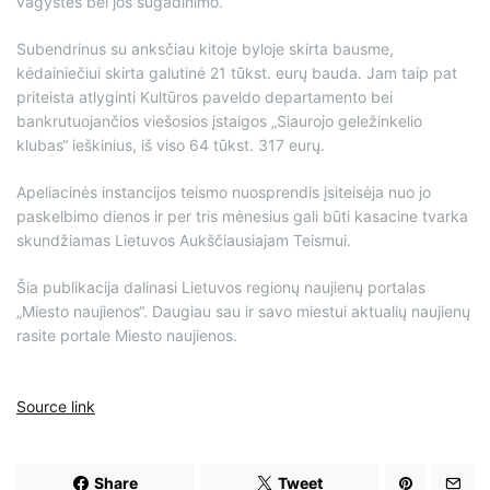
vagystės bei jos sugadinimo.
Subendrinus su anksčiau kitoje byloje skirta bausme,
kėdainiečiui skirta galutinė 21 tūkst. eurų bauda. Jam taip pat
priteista atlyginti Kultūros paveldo departamento bei
bankrutuojančios viešosios įstaigos „Siaurojo geležinkelio
klubas“ ieškinius, iš viso 64 tūkst. 317 eurų.
Apeliacinės instancijos teismo nuosprendis įsiteisėja nuo jo
paskelbimo dienos ir per tris mėnesius gali būti kasacine tvarka
skundžiamas Lietuvos Aukščiausiajam Teismui.
Šia publikacija dalinasi Lietuvos regionų naujienų portalas
„Miesto naujienos“. Daugiau sau ir savo miestui aktualių naujienų
rasite portale Miesto naujienos.
Source link
Share
Tweet