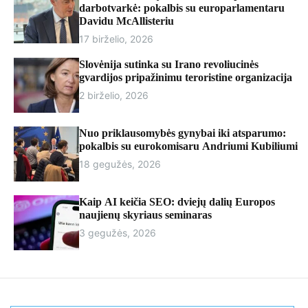
r
darbotvarkė: pokalbis su europarlamentaru
m
Davidu McAllisteriu
o
17 birželio, 2026
d
e
Slovėnija sutinka su Irano revoliucinės
gvardijos pripažinimu teroristine organizacija
2 birželio, 2026
Nuo priklausomybės gynybai iki atsparumo:
pokalbis su eurokomisaru Andriumi Kubiliumi
18 gegužės, 2026
Kaip AI keičia SEO: dviejų dalių Europos
naujienų skyriaus seminaras
3 gegužės, 2026