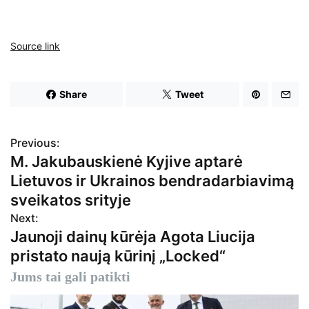
Source link
Share
Tweet
Previous:
N
M. Jakubauskienė Kyjive aptarė
a
Lietuvos ir Ukrainos bendradarbiavimą
v
sveikatos srityje
Next:
i
Jaunoji dainų kūrėja Agota Liucija
g
pristato naują kūrinį „Locked“
a
Jums tai gali patikti
c