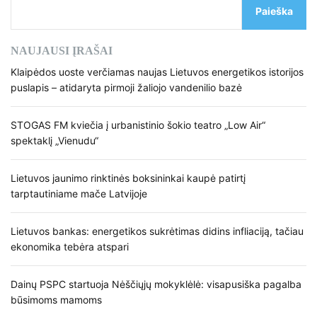
Paieška
NAUJAUSI ĮRAŠAI
Klaipėdos uoste verčiamas naujas Lietuvos energetikos istorijos
puslapis – atidaryta pirmoji žaliojo vandenilio bazė
STOGAS FM kviečia į urbanistinio šokio teatro „Low Air“
spektaklį „Vienudu“
Lietuvos jaunimo rinktinės boksininkai kaupė patirtį
tarptautiniame mače Latvijoje
Lietuvos bankas: energetikos sukrėtimas didins infliaciją, tačiau
ekonomika tebėra atspari
Dainų PSPC startuoja Nėščiųjų mokyklėlė: visapusiška pagalba
būsimoms mamoms