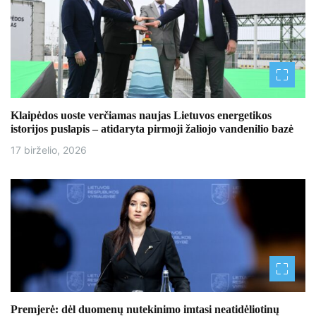
i
j
a
t
Klaipėdos uoste verčiamas naujas Lietuvos energetikos
a
istorijos puslapis – atidaryta pirmoji žaliojo vandenilio bazė
17 birželio, 2026
r
p
į
r
a
š
Premjerė: dėl duomenų nutekinimo imtasi neatidėliotinų