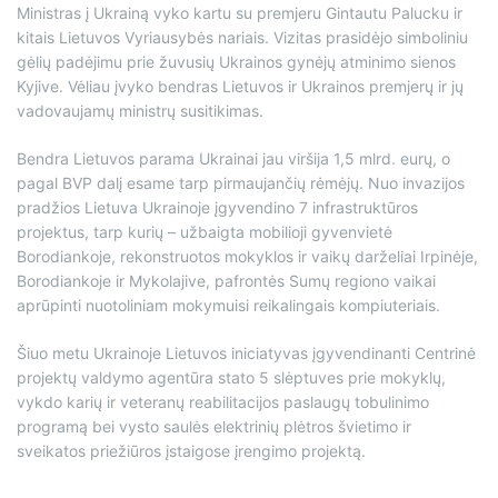
Ministras į Ukrainą vyko kartu su premjeru Gintautu Palucku ir
kitais Lietuvos Vyriausybės nariais. Vizitas prasidėjo simboliniu
gėlių padėjimu prie žuvusių Ukrainos gynėjų atminimo sienos
Kyjive. Vėliau įvyko bendras Lietuvos ir Ukrainos premjerų ir jų
vadovaujamų ministrų susitikimas.
Bendra Lietuvos parama Ukrainai jau viršija 1,5 mlrd. eurų, o
pagal BVP dalį esame tarp pirmaujančių rėmėjų. Nuo invazijos
pradžios Lietuva Ukrainoje įgyvendino 7 infrastruktūros
projektus, tarp kurių – užbaigta mobilioji gyvenvietė
Borodiankoje, rekonstruotos mokyklos ir vaikų darželiai Irpinėje,
Borodiankoje ir Mykolajive, pafrontės Sumų regiono vaikai
aprūpinti nuotoliniam mokymuisi reikalingais kompiuteriais.
Šiuo metu Ukrainoje Lietuvos iniciatyvas įgyvendinanti Centrinė
projektų valdymo agentūra stato 5 slėptuves prie mokyklų,
vykdo karių ir veteranų reabilitacijos paslaugų tobulinimo
programą bei vysto saulės elektrinių plėtros švietimo ir
sveikatos priežiūros įstaigose įrengimo projektą.