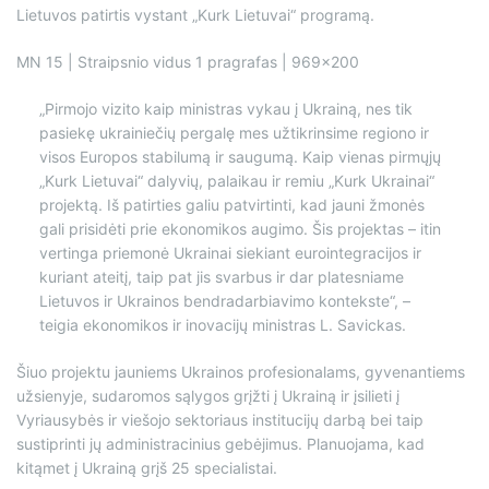
Lietuvos patirtis vystant „Kurk Lietuvai“ programą.
MN 15 | Straipsnio vidus 1 pragrafas | 969×200
„Pirmojo vizito kaip ministras vykau į Ukrainą, nes tik
pasiekę ukrainiečių pergalę mes užtikrinsime regiono ir
visos Europos stabilumą ir saugumą. Kaip vienas pirmųjų
„Kurk Lietuvai“ dalyvių, palaikau ir remiu „Kurk Ukrainai“
projektą. Iš patirties galiu patvirtinti, kad jauni žmonės
gali prisidėti prie ekonomikos augimo. Šis projektas – itin
vertinga priemonė Ukrainai siekiant eurointegracijos ir
kuriant ateitį, taip pat jis svarbus ir dar platesniame
Lietuvos ir Ukrainos bendradarbiavimo kontekste“, –
teigia ekonomikos ir inovacijų ministras L. Savickas.
Šiuo projektu jauniems Ukrainos profesionalams, gyvenantiems
užsienyje, sudaromos sąlygos grįžti į Ukrainą ir įsilieti į
Vyriausybės ir viešojo sektoriaus institucijų darbą bei taip
sustiprinti jų administracinius gebėjimus. Planuojama, kad
kitąmet į Ukrainą grįš 25 specialistai.