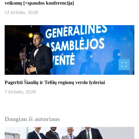
ų
veiksmų [+spaudos konferencija]
12 birželio, 2026
Pagerbti Šiaulių ir Telšių regionų verslo lyderiai
7 birželio, 2026
Daugiau iš autoriaus