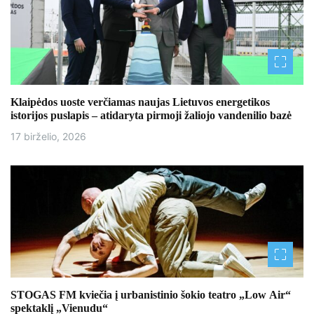
Klaipėdos uoste verčiamas naujas Lietuvos energetikos
istorijos puslapis – atidaryta pirmoji žaliojo vandenilio bazė
17 birželio, 2026
STOGAS FM kviečia į urbanistinio šokio teatro „Low Air“
spektaklį „Vienudu“