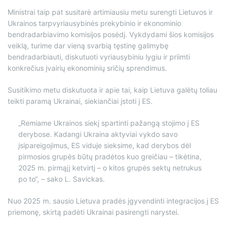
Ministrai taip pat susitarė artimiausiu metu surengti Lietuvos ir
Ukrainos tarpvyriausybinės prekybinio ir ekonominio
bendradarbiavimo komisijos posėdį. Vykdydami šios komisijos
veiklą, turime dar vieną svarbią tęstinę galimybę
bendradarbiauti, diskutuoti vyriausybiniu lygiu ir priimti
konkrečius įvairių ekonominių sričių sprendimus.
Susitikimo metu diskutuota ir apie tai, kaip Lietuva galėtų toliau
teikti paramą Ukrainai, siekiančiai įstoti į ES.
„Remiame Ukrainos siekį spartinti pažangą stojimo į ES
derybose. Kadangi Ukraina aktyviai vykdo savo
įsipareigojimus, ES viduje sieksime, kad derybos dėl
pirmosios grupės būtų pradėtos kuo greičiau – tikėtina,
2025 m. pirmąjį ketvirtį – o kitos grupės sektų netrukus
po to“, – sako L. Savickas.
Nuo 2025 m. sausio Lietuva pradės įgyvendinti integracijos į ES
priemonę, skirtą padėti Ukrainai pasirengti narystei.