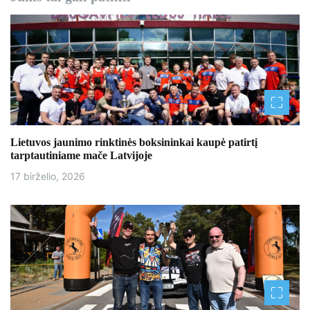
c
i
j
a
t
a
Lietuvos jaunimo rinktinės boksininkai kaupė patirtį
tarptautiniame mače Latvijoje
r
17 birželio, 2026
p
į
r
a
š