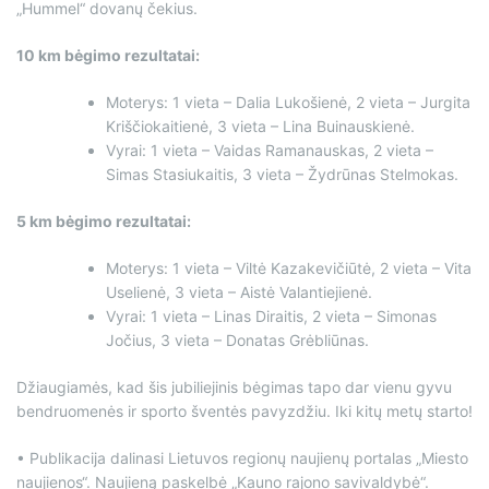
„Hummel“ dovanų čekius.
10 km bėgimo rezultatai:
Moterys: 1 vieta – Dalia Lukošienė, 2 vieta – Jurgita
Kriščiokaitienė, 3 vieta – Lina Buinauskienė.
Vyrai: 1 vieta – Vaidas Ramanauskas, 2 vieta –
Simas Stasiukaitis, 3 vieta – Žydrūnas Stelmokas.
5 km bėgimo rezultatai:
Moterys: 1 vieta – Viltė Kazakevičiūtė, 2 vieta – Vita
Uselienė, 3 vieta – Aistė Valantiejienė.
Vyrai: 1 vieta – Linas Diraitis, 2 vieta – Simonas
Jočius, 3 vieta – Donatas Grėbliūnas.
Džiaugiamės, kad šis jubiliejinis bėgimas tapo dar vienu gyvu
bendruomenės ir sporto šventės pavyzdžiu. Iki kitų metų starto!
• Publikacija dalinasi Lietuvos regionų naujienų portalas „Miesto
naujienos“. Naujieną paskelbė „Kauno rajono savivaldybė“.