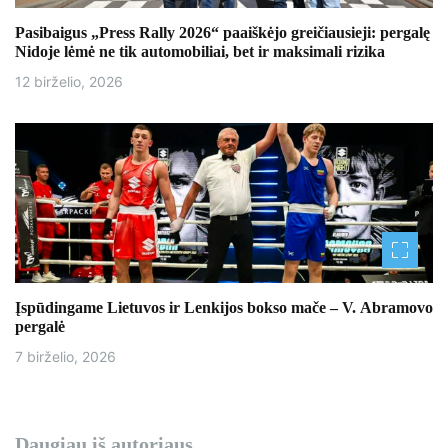
ų
Pasibaigus „Press Rally 2026“ paaiškėjo greičiausieji: pergalę
Nidoje lėmė ne tik automobiliai, bet ir maksimali rizika
12 birželio, 2026
Įspūdingame Lietuvos ir Lenkijos bokso mače – V. Abramovo
pergalė
7 birželio, 2026
Daugiau iš autoriaus