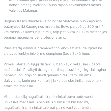
bendruomenę sveikino Kauno rajono savivaldybės meras
Valerijus Makūnas.
Bėgimo trasos driektėsi vaizdingose vietovėse nuo Zapyškio
bažnyčios iki Kačerginės miestelio. Buvo paruoštos 300 m ir 1
km trasos vaikams ir jaunimui, taip pat 5 km ir 10 km distancijos
bėgimo mėgėjams bei profesionalams.
Prieš startą dalyvius pramankštino lengvaatletė, daugkartinė
Lietuvos lenktyninio ėjimo čempionė Sada Bukšnienė.
Pirmieji startavo ilgųjų distancijų bėgikai, o vėliausiai – patys
mažiausieji. Palaikyti draugų ir artimųjų susirinkę sirgaliai ragino
nepasiduoti, drąsino siekti geriausio rezultato. Visiems
dalyviams, kurie per kontrolinį laiką pasiekė finišą, buvo įteikti
atminimo medaliai.
Visų distancijų nugalėtojai ir prizininkai buvo apdovanoti
unikaliais medaliais. Absoliutūs 5 km ir 10 km bėgimų
nugalėtojai ir prizininkai taip pat pelnė varžybų rėmėjo