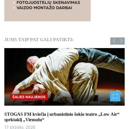
JUMS TAIP PAT GALI PATIKTI:
ŠALIES NAUJIENOS
STOGAS FM kviečia į urbanistinio šokio teatro „Low Air“
spektaklį „Vienudu“
17 birželio, 2026