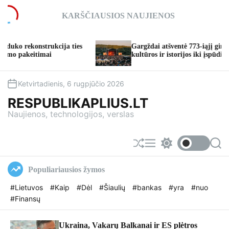
S
KARŠČIAUSIOS NAUJIENOS
k
i
p
kcija ties
Gargždai atšventė 773-iąjį gimtadienį: nuo
t
kultūros ir istorijos iki įspūdingų koncertų
o
c
o
Ketvirtadienis, 6 rugpjūčio 2026
n
RESPUBLIKAPLIUS.LT
t
Naujienos, technologijos, verslas
e
n
t
S
M
S
S
h
e
w
e
u
n
i
a
Populiariausios žymos
f
u
t
r
f
c
c
#Lietuvos
#Kaip
#Dėl
#Šiaulių
#bankas
#yra
#nuo
l
h
h
#Finansų
e
c
o
l
o
Ukraina, Vakarų Balkanai ir ES plėtros