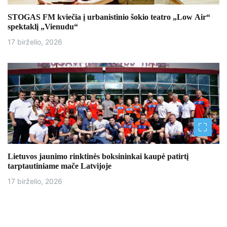
STOGAS FM kviečia į urbanistinio šokio teatro „Low Air“
spektaklį „Vienudu“
17 birželio, 2026
Lietuvos jaunimo rinktinės boksininkai kaupė patirtį
tarptautiniame mače Latvijoje
17 birželio, 2026