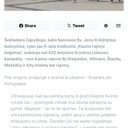
m
e
Share
Tweet
Šeštadienį Zapyškyje, šalia Senosios Šv. Jono Krikštytojo
bažnyčios, vyko jau 5-asis tradicinis „Kauno rajono
bėgimas“, subūręs net 432 dalyvius iš įvairių Lietuvos
kampelių – nuo Kauno rajono iki Klaipėdos, Vilniaus, Šiaulių,
Mažeikių ir kitų miestų bei rajonų.
Prie renginio prisijungė ir svečiai iš užsienio – Kroatijos bei
Portugalijos.
„Džiaugiuosi, kad jau penktą kartą ši graži bėgimo šventė
vyksta čia – ypatingoje vietoje, kur istorija persipina su
gamta. Bėgimas – tai ne tik sportas. Tai įkvėpimas kilti
virš kasdienybės rūpesčių, įveikti save ir dalintis judėjimo
džiaugsmu su kitais. Šiandien jūs visi esate nugalėtojai.
Linkiu sėkmingo ir gražaus bėgimo!“, – susirinkusią sporto