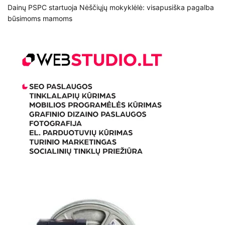
Dainų PSPC startuoja Nėščiųjų mokyklėlė: visapusiška pagalba
būsimoms mamoms