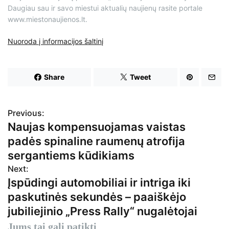
Daugiau sau ir savo miestui aktualių naujienų rasite portale
www.miestonaujienos.lt.
Nuoroda į informacijos šaltinį
Share
Tweet
Previous:
N
Naujas kompensuojamas vaistas
a
padės spinaline raumenų atrofija
v
sergantiems kūdikiams
Next:
i
Įspūdingi automobiliai ir intriga iki
g
paskutinės sekundės – paaiškėjo
jubiliejinio „Press Rally“ nugalėtojai
a
Jums tai gali patikti