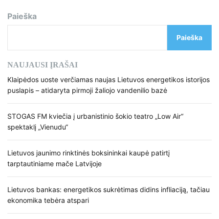
Paieška
Paieška
NAUJAUSI ĮRAŠAI
Klaipėdos uoste verčiamas naujas Lietuvos energetikos istorijos
puslapis – atidaryta pirmoji žaliojo vandenilio bazė
STOGAS FM kviečia į urbanistinio šokio teatro „Low Air“
spektaklį „Vienudu“
Lietuvos jaunimo rinktinės boksininkai kaupė patirtį
tarptautiniame mače Latvijoje
Lietuvos bankas: energetikos sukrėtimas didins infliaciją, tačiau
ekonomika tebėra atspari