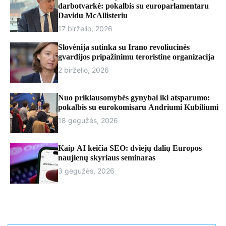
r
darbotvarkė: pokalbis su europarlamentaru
m
Davidu McAllisteriu
o
17 birželio, 2026
d
e
Slovėnija sutinka su Irano revoliucinės
gvardijos pripažinimu teroristine organizacija
2 birželio, 2026
Nuo priklausomybės gynybai iki atsparumo:
pokalbis su eurokomisaru Andriumi Kubiliumi
18 gegužės, 2026
Kaip AI keičia SEO: dviejų dalių Europos
naujienų skyriaus seminaras
3 gegužės, 2026