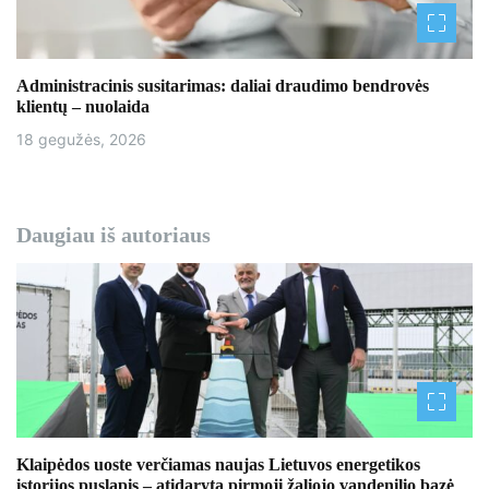
Administracinis susitarimas: daliai draudimo bendrovės
klientų – nuolaida
18 gegužės, 2026
Daugiau iš autoriaus
Klaipėdos uoste verčiamas naujas Lietuvos energetikos
istorijos puslapis – atidaryta pirmoji žaliojo vandenilio bazė