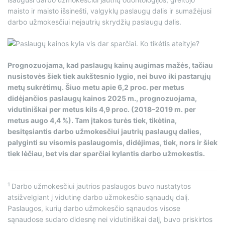
maisto ir maisto išsinešti, valgyklų paslaugų dalis ir sumažėjusi
darbo užmokesčiui nejautrių skrydžių paslaugų dalis.
Prognozuojama, kad paslaugų kainų augimas mažės, tačiau
nusistovės šiek tiek aukštesnio lygio, nei buvo iki pastarųjų
metų sukrėtimų. Šiuo metu apie 6,2 proc. per metus
didėjančios paslaugų kainos 2025 m., prognozuojama,
vidutiniškai per metus kils 4,9 proc. (2018–2019 m. per
metus augo 4,4 %). Tam įtakos turės tiek, tikėtina,
besitęsiantis darbo užmokesčiui jautrių paslaugų dalies,
palyginti su visomis paslaugomis, didėjimas, tiek, nors ir šiek
tiek lėčiau, bet vis dar sparčiai kylantis darbo užmokestis.
1
Darbo užmokesčiui jautrios paslaugos buvo nustatytos
atsižvelgiant į vidutinę darbo užmokesčio sąnaudų dalį.
Paslaugos, kurių darbo užmokesčio sąnaudos visose
sąnaudose sudaro didesnę nei vidutiniškai dalį, buvo priskirtos