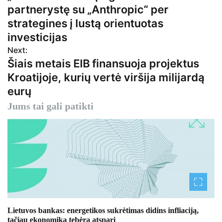
a
partnerystę su „Anthropic“ per
v
strategines į lustą orientuotas
investicijas
i
Next:
g
Šiais metais EIB finansuoja projektus
Kroatijoje, kurių vertė viršija milijardą
a
eurų
c
Jums tai gali patikti
i
j
a
t
a
r
Lietuvos bankas: energetikos sukrėtimas didins infliaciją,
tačiau ekonomika tebėra atspari