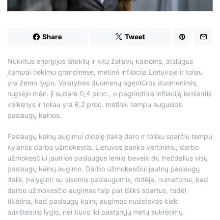
d
t
i
m
e
Share
Tweet
Nukritus energijos išteklių ir kitų žaliavų kainoms, atslūgus
įtampai tiekimo grandinėse, metinė infliacija Lietuvoje ir toliau
yra žemo lygio. Valstybės duomenų agentūros duomenimis,
rugsėjo mėn. ji sudarė 0,4 proc., o pagrindinis infliaciją lemiantis
veiksnys ir toliau yra 6,2 proc. metiniu tempu augusios
paslaugų kainos.
Paslaugų kainų augimui didelę įtaką daro ir toliau sparčiu tempu
kylantis darbo užmokestis. Lietuvos banko vertinimu, darbo
užmokesčiui jautrios paslaugos lemia beveik du trečdalius visų
paslaugų kainų augimo. Darbo užmokesčiui jautrių paslaugų
dalis, palyginti su visomis paslaugomis, didėja, numatoma, kad
darbo užmokesčio augimas taip pat išliks spartus, todėl
tikėtina, kad paslaugų kainų augimas nusistovės kiek
aukštesnio lygio, nei buvo iki pastarųjų metų sukrėtimų.