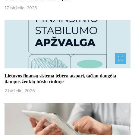
p
17 birželio, 2026
į
r
a
š
ų
Lietuvos finansų sistema tebėra atspari, tačiau daugėja
įtampos ženklų būsto rinkoje
2 birželio, 2026