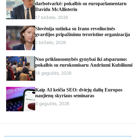
r
darbotvarkė: pokalbis su europarlamentaru
m
Davidu McAllisteriu
o
17 birželio, 2026
d
e
Slovėnija sutinka su Irano revoliucinės
gvardijos pripažinimu teroristine organizacija
2 birželio, 2026
Nuo priklausomybės gynybai iki atsparumo:
pokalbis su eurokomisaru Andriumi Kubiliumi
18 gegužės, 2026
Kaip AI keičia SEO: dviejų dalių Europos
naujienų skyriaus seminaras
3 gegužės, 2026