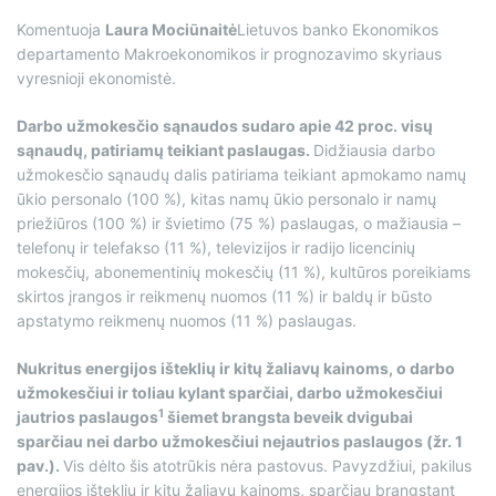
Komentuoja
Laura Mociūnaitė
Lietuvos banko Ekonomikos
departamento Makroekonomikos ir prognozavimo skyriaus
vyresnioji ekonomistė.
Darbo užmokesčio sąnaudos sudaro apie 42 proc. visų
sąnaudų, patiriamų teikiant paslaugas.
Didžiausia darbo
užmokesčio sąnaudų dalis patiriama teikiant apmokamo namų
ūkio personalo (100 %), kitas namų ūkio personalo ir namų
priežiūros (100 %) ir švietimo (75 %) paslaugas, o mažiausia –
telefonų ir telefakso (11 %), televizijos ir radijo licencinių
mokesčių, abonementinių mokesčių (11 %), kultūros poreikiams
skirtos įrangos ir reikmenų nuomos (11 %) ir baldų ir būsto
apstatymo reikmenų nuomos (11 %) paslaugas.
Nukritus energijos išteklių ir kitų žaliavų kainoms, o darbo
užmokesčiui ir toliau kylant sparčiai, darbo užmokesčiui
1
jautrios paslaugos
šiemet brangsta beveik dvigubai
sparčiau nei darbo užmokesčiui nejautrios paslaugos (žr. 1
pav.).
Vis dėlto šis atotrūkis nėra pastovus. Pavyzdžiui, pakilus
energijos išteklių ir kitų žaliavų kainoms, sparčiau brangstant