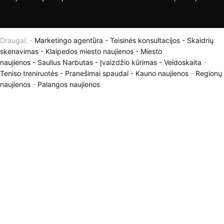
Draugai: -
Marketingo agentūra
-
Teisinės konsultacijos
-
Skaidrių
skenavimas
-
Klaipedos miesto naujienos
-
Miesto
naujienos
-
Saulius Narbutas
-
Įvaizdžio kūrimas
-
Veidoskaita
-
Teniso treniruotės
- Pranešimai spaudai -
Kauno naujienos
-
Regionų
naujienos
-
Palangos naujienos