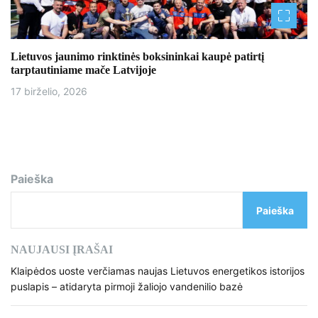
Lietuvos jaunimo rinktinės boksininkai kaupė patirtį
tarptautiniame mače Latvijoje
17 birželio, 2026
Paieška
Paieška
NAUJAUSI ĮRAŠAI
Klaipėdos uoste verčiamas naujas Lietuvos energetikos istorijos
puslapis – atidaryta pirmoji žaliojo vandenilio bazė