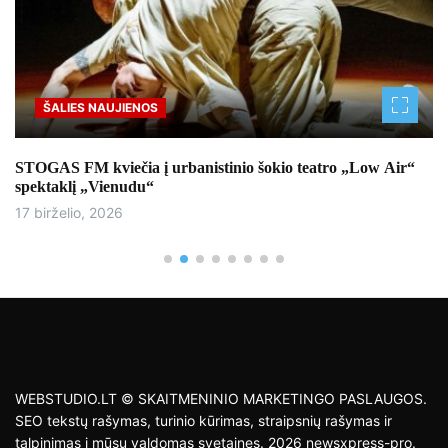
ŠALIES NAUJIENOS
STOGAS FM kviečia į urbanistinio šokio teatro „Low Air“
spektaklį „Vienudu“
17 birželio, 2026
WEBSTUDIO.LT © SKAITMENINIO MARKETINGO PASLAUGOS.
SEO tekstų rašymas, turinio kūrimas, straipsnių rašymas ir
talpinimas į mūsų valdomas svetaines. 2026 newsxpress-pro.