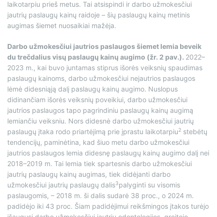
laikotarpiu prieš metus. Tai atsispindi ir darbo užmokesčiui
jautrių paslaugų kainų raidoje – šių paslaugų kainų metinis
augimas šiemet nuosaikiai mažėja.
Darbo užmokesčiui jautrios paslaugos šiemet lemia beveik
du trečdalius visų paslaugų kainų augimo (žr. 2 pav.).
2022–
2023 m., kai buvo juntamas stiprus išorės veiksnių spaudimas
paslaugų kainoms, darbo užmokesčiui nejautrios paslaugos
lėmė didesniąją dalį paslaugų kainų augimo. Nuslopus
didinančiam išorės veiksnių poveikiui, darbo užmokesčiui
jautrios paslaugos tapo pagrindiniu paslaugų kainų augimą
lemiančiu veiksniu. Nors didesnė darbo užmokesčiui jautrių
2
paslaugų įtaka rodo priartėjimą prie įprastu laikotarpiu
stebėtų
tendencijų, paminėtina, kad šiuo metu darbo užmokesčiui
jautrios paslaugos lemia didesnę paslaugų kainų augimo dalį nei
2018–2019 m. Tai lemia tiek spartesnis darbo užmokesčiui
jautrių paslaugų kainų augimas, tiek didėjanti darbo
3
užmokesčiui jautrių paslaugų dalis
palyginti su visomis
paslaugomis, – 2018 m. ši dalis sudarė 38 proc., o 2024 m.
padidėjo iki 43 proc. Šiam padidėjimui reikšmingos įtakos turėjo
išaugusi darbo užmokesčiui jautrių odontologijos, greitojo