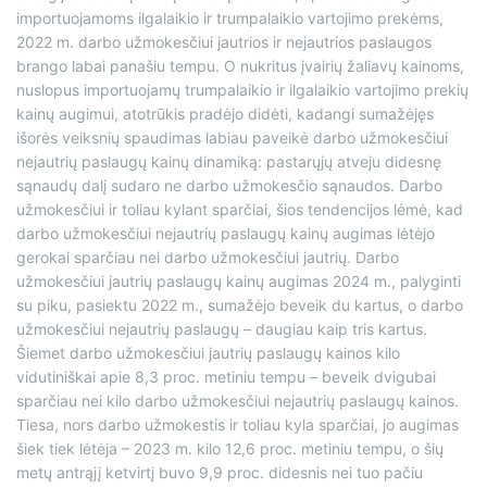
importuojamoms ilgalaikio ir trumpalaikio vartojimo prekėms,
2022 m. darbo užmokesčiui jautrios ir nejautrios paslaugos
brango labai panašiu tempu. O nukritus įvairių žaliavų kainoms,
nuslopus importuojamų trumpalaikio ir ilgalaikio vartojimo prekių
kainų augimui, atotrūkis pradėjo didėti, kadangi sumažėjęs
išorės veiksnių spaudimas labiau paveikė darbo užmokesčiui
nejautrių paslaugų kainų dinamiką: pastarųjų atveju didesnę
sąnaudų dalį sudaro ne darbo užmokesčio sąnaudos. Darbo
užmokesčiui ir toliau kylant sparčiai, šios tendencijos lėmė, kad
darbo užmokesčiui nejautrių paslaugų kainų augimas lėtėjo
gerokai sparčiau nei darbo užmokesčiui jautrių. Darbo
užmokesčiui jautrių paslaugų kainų augimas 2024 m., palyginti
su piku, pasiektu 2022 m., sumažėjo beveik du kartus, o darbo
užmokesčiui nejautrių paslaugų – daugiau kaip tris kartus.
Šiemet darbo užmokesčiui jautrių paslaugų kainos kilo
vidutiniškai apie 8,3 proc. metiniu tempu – beveik dvigubai
sparčiau nei kilo darbo užmokesčiui nejautrių paslaugų kainos.
Tiesa, nors darbo užmokestis ir toliau kyla sparčiai, jo augimas
šiek tiek lėtėja – 2023 m. kilo 12,6 proc. metiniu tempu, o šių
metų antrąjį ketvirtį buvo 9,9 proc. didesnis nei tuo pačiu