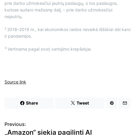
prie darbo užmokesčiui jautrių paslaugų, o tos paslaugos,
kuriose sudaro mažesnę dalį, – prie darbo užmokesčiui
nejautrių.
2
2018–2019 m., kai ekonomikos raidos neveikė iššūkiai dėl karo
ir pandemijos.
3
Vertinama pagal svorį vartojimo krepšelyje.
Source link
Share
Tweet
Previous:
N
„Amazon“ siekia pagilinti AI