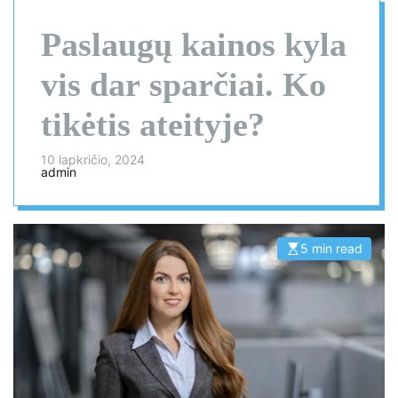
Paslaugų kainos kyla
vis dar sparčiai. Ko
tikėtis ateityje?
10 lapkričio, 2024
admin
5 min read
E
s
t
i
m
a
t
e
d
r
e
a