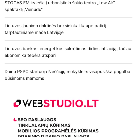
STOGAS FM kviečia į urbanistinio šokio teatro „Low Air“
spektaklį „Vienudu“
Lietuvos jaunimo rinktinės boksininkai kaupė patirtį
tarptautiniame mače Latvijoje
Lietuvos bankas: energetikos sukrėtimas didins infliaciją, tačiau
ekonomika tebėra atspari
Dainų PSPC startuoja Nėščiųjų mokyklėlė: visapusiška pagalba
būsimoms mamoms