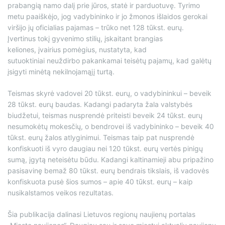
prabangią namo dalį prie jūros, statė ir parduotuvę. Tyrimo
metu paaiškėjo, jog vadybininko ir jo žmonos išlaidos gerokai
viršijo jų oficialias pajamas – trūko net 128 tūkst. eurų.
Įvertinus tokį gyvenimo stilių, įskaitant brangias
keliones, įvairius pomėgius, nustatyta, kad
sutuoktiniai neuždirbo pakankamai teisėtų pajamų, kad galėtų
įsigyti minėtą nekilnojamąjį turtą.
Teismas skyrė vadovei 20 tūkst. eurų, o vadybininkui – beveik
28 tūkst. eurų baudas. Kadangi padaryta žala valstybės
biudžetui, teismas nusprendė priteisti beveik 24 tūkst. eurų
nesumokėtų mokesčių, o bendrovei iš vadybininko – beveik 40
tūkst. eurų žalos atlyginimui. Teismas taip pat nusprendė
konfiskuoti iš vyro daugiau nei 120 tūkst. eurų vertės pinigų
sumą, įgytą neteisėtu būdu. Kadangi kaltinamieji abu pripažino
pasisavinę bemaž 80 tūkst. eurų bendrais tikslais, iš vadovės
konfiskuota pusė šios sumos – apie 40 tūkst. eurų – kaip
nusikalstamos veikos rezultatas.
Šia publikacija dalinasi Lietuvos regionų naujienų portalas