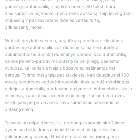
gamintojų automobilių ir uždirbo beveik 80 tūkst. eurų.
Šios sumos jie neįtraukė į bendrovės apskaitą, taip išvengdami
mokesčių ir pasisavindami didelės vertės turtą,
priklausantį įmonei.
Nuteistieji vykdė schemą, pagal kurią bendrovė klientams
pardavinėjo automobilius už didesnę kainą nei nurodyta
dokumentuose. Surinkti duomenys parodė, kad automobilių
kainos pirkimo-pardavimo sutartyse bei pinigų paėmimo
kvituose, kai kuriais atvejais būdavo sumažinamos net
perpus. Tyrimo metu taip pat atskleista, kad daugiau nei 100
atvejų bendrovės vadovė ir vadybininkas nurodė neteisingus
pirkėjus automobilių pardavimo pažymose. Automobilius įsigijo
asmenys, kurie oficialiai nedirbo įmonėje, tačiau bendrovės
vardu juos perpardavinėjo savo surastiems pirkėjams už
didesnę kainą.
Teismas atkreipė dėmesį ir į prabangų vadybininko šeimos
gyvenimo būdą, kuris akivaizdžiai neatitiko jų oficialiai
deklaruojamų pajamų. Nustatyta, kad šeima įsirenginėjo