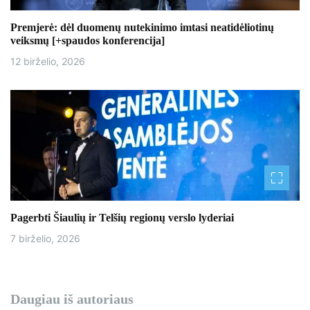
ų
Premjerė: dėl duomenų nutekinimo imtasi neatidėliotinų
veiksmų [+spaudos konferencija]
12 birželio, 2026
Pagerbti Šiaulių ir Telšių regionų verslo lyderiai
7 birželio, 2026
Daugiau iš autoriaus