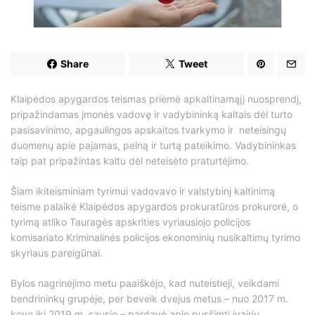
d
t
i
m
e
Share
Tweet
Klaipėdos apygardos teismas priėmė apkaltinamąjį nuosprendį,
pripažindamas įmonės vadovę ir vadybininką kaltais dėl turto
pasisavinimo, apgaulingos apskaitos tvarkymo ir neteisingų
duomenų apie pajamas, pelną ir turtą pateikimo. Vadybininkas
taip pat pripažintas kaltu dėl neteisėto praturtėjimo.
Šiam ikiteisminiam tyrimui vadovavo ir valstybinį kaltinimą
teisme palaikė Klaipėdos apygardos prokuratūros prokurorė, o
tyrimą atliko Tauragės apskrities vyriausiojo policijos
komisariato Kriminalinės policijos ekonominių nusikaltimų tyrimo
skyriaus pareigūnai.
Bylos nagrinėjimo metu paaiškėjo, kad nuteistieji, veikdami
bendrininkų grupėje, per beveik dvejus metus – nuo 2017 m.
kovo iki 2019 m. sausio – pardavė apie pusšimtį įvairių