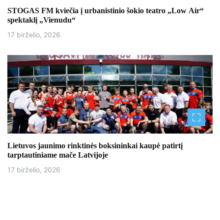
STOGAS FM kviečia į urbanistinio šokio teatro „Low Air“
spektaklį „Vienudu“
17 birželio, 2026
Lietuvos jaunimo rinktinės boksininkai kaupė patirtį
tarptautiniame mače Latvijoje
17 birželio, 2026