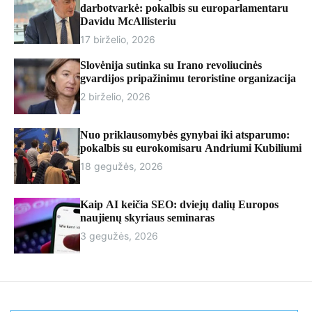
r
darbotvarkė: pokalbis su europarlamentaru
m
Davidu McAllisteriu
o
17 birželio, 2026
d
e
Slovėnija sutinka su Irano revoliucinės
gvardijos pripažinimu teroristine organizacija
2 birželio, 2026
Nuo priklausomybės gynybai iki atsparumo:
pokalbis su eurokomisaru Andriumi Kubiliumi
18 gegužės, 2026
Kaip AI keičia SEO: dviejų dalių Europos
naujienų skyriaus seminaras
3 gegužės, 2026