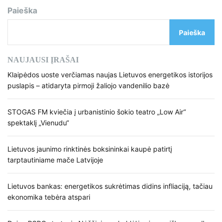
Paieška
Paieška
NAUJAUSI ĮRAŠAI
Klaipėdos uoste verčiamas naujas Lietuvos energetikos istorijos
puslapis – atidaryta pirmoji žaliojo vandenilio bazė
STOGAS FM kviečia į urbanistinio šokio teatro „Low Air“
spektaklį „Vienudu“
Lietuvos jaunimo rinktinės boksininkai kaupė patirtį
tarptautiniame mače Latvijoje
Lietuvos bankas: energetikos sukrėtimas didins infliaciją, tačiau
ekonomika tebėra atspari