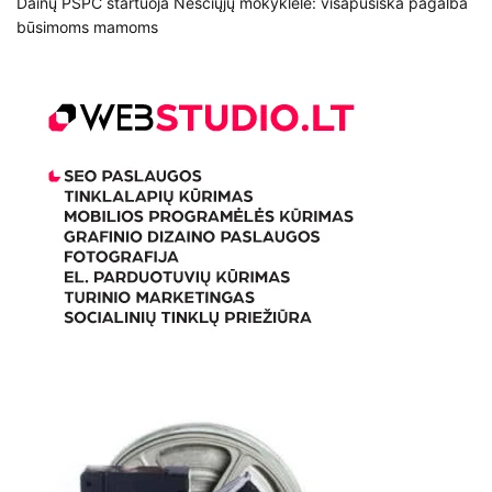
Dainų PSPC startuoja Nėščiųjų mokyklėlė: visapusiška pagalba
būsimoms mamoms