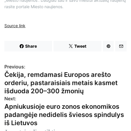
„Miesto naujienos“. Daugiau sau ir savo miestui aktualių naujienų
rasite portale Miesto naujienos.
Source link
Share
Tweet
Previous:
N
Čekija, remdamasi Europos arešto
a
orderiu, pastaraisiais metais kasmet
v
išduoda 200–300 žmonių
Next:
i
Apniukusioje euro zonos ekonomikos
g
padangėje nedidelis šviesos spindulys
iš Lietuvos
a