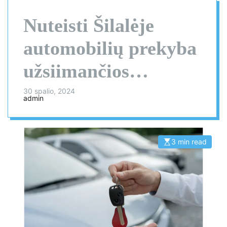
Nuteisti Šilalėje
automobilių prekyba
užsiimančios
bendrovės vadovė ir
30 spalio, 2024
admin
vadybininkas
3 min read
E
s
t
i
m
a
t
e
d
r
e
a