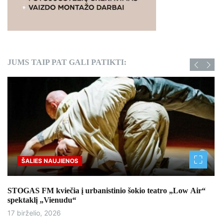
JUMS TAIP PAT GALI PATIKTI:
ŠALIES NAUJIENOS
STOGAS FM kviečia į urbanistinio šokio teatro „Low Air“
spektaklį „Vienudu“
17 birželio, 2026