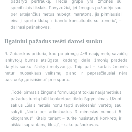
padaryti pertrauką. Trečia grupė yra žmonės su
specifiniais tikslais. Pavyzdžiui, jei žmogus pažadėjo sau
per artėjančius metus nubėgti maratoną, jis pirmiausiai
eina į sporto klubą ir bando konsultuotis su treneriu“, –
dalinasi pašnekovas.
Ilgainiui pažadus tesėti darosi sunku
R. Zobarskas priduria, kad po pirmųjų 4-6 naujų metų savaičių
lankytojų bumas atslūgsta, kadangi daliai žmonių pradeda
darytis sunku išlaikyti motyvaciją. Taip pat – kartais žmonės
neturi nuoseklaus veiksmų plano ir paprasčiausiai nėra
pasiruošę „prisirišimui“ prie sporto.
„Todėl pirmasis žingsnis formuluojant tokius naujametinius
pažadus turėtų būti konkretaus tikslo išgryninimas. Užuot
sakius „Šiais metais noriu tapti sveikesniu“ vertėtų sau
sakyti „Noriu per artimiausius 3 mėnesius numesti 5
kilogramus“. Kitaip tariant – turite nusistatyti konkretų ir
aiškiai suprantamą tikslą“, – sako pašnekovas.