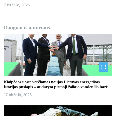
7 birželio, 2026
Daugiau iš autoriaus
Klaipėdos uoste verčiamas naujas Lietuvos energetikos
istorijos puslapis – atidaryta pirmoji žaliojo vandenilio bazė
17 birželio, 2026