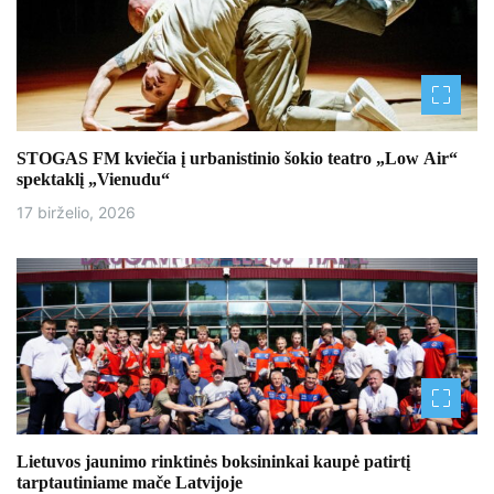
STOGAS FM kviečia į urbanistinio šokio teatro „Low Air“
spektaklį „Vienudu“
17 birželio, 2026
Lietuvos jaunimo rinktinės boksininkai kaupė patirtį
tarptautiniame mače Latvijoje