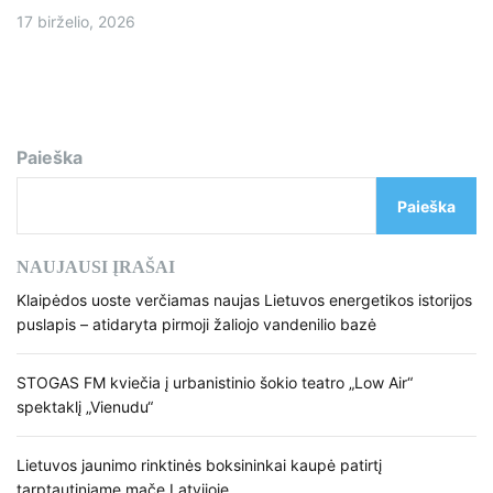
17 birželio, 2026
Paieška
Paieška
NAUJAUSI ĮRAŠAI
Klaipėdos uoste verčiamas naujas Lietuvos energetikos istorijos
puslapis – atidaryta pirmoji žaliojo vandenilio bazė
STOGAS FM kviečia į urbanistinio šokio teatro „Low Air“
spektaklį „Vienudu“
Lietuvos jaunimo rinktinės boksininkai kaupė patirtį
tarptautiniame mače Latvijoje