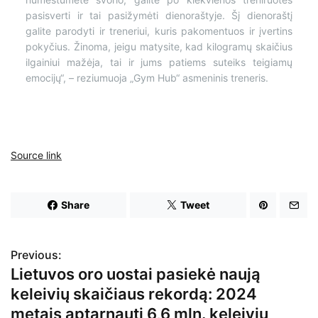
pasisverti ir tai pasižymėti dienoraštyje. Šį dienoraštį
galite parodyti ir treneriui, kuris pakomentuos ir įvertins
pokyčius. Žinoma, jeigu matysite, kad kilogramų skaičius
ilgainiui mažėja, tai ir jums patiems suteiks teigiamų
emocijų“, – reziumuoja „Gym Hub“ asmeninis treneris.
Source link
Share
Tweet
Previous:
N
Lietuvos oro uostai pasiekė naują
a
keleivių skaičiaus rekordą: 2024
v
metais aptarnauti 6,6 mln. keleivių