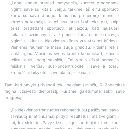
„Labai lengva prarasti motyvaciją, kuomet pradedame
lyginti save su kitais. Jeigu, tarkime, aš einu sportuoti
kartu su savo draugu, kuris jau po pirmojo mėnesio
atrodo sulieknėjęs, o aš esu praktiškai toks pat, kaip
prieš pradedant sportuoti, akivaizdu, kad jausiuosi
nekaip ir užsimanysiu viską mesti. Tačiau nereikia savęs
lyginti su kitais – kiekvienas kūnas yra atskiras kūrinys.
Vieniems raumeninė masė auga greičiau, kitiems reikia
laukti ilgiau. Vieniems svoris krenta kone iškart, kitiems
reikia laukti porą savaičių. Tai yra visiškai normalūs
reiškiniai. Verčiau susikoncentruokite į save ir toliau
kruopščiai laikykitės savo plano“, – tikina jis.
Tam, kad pavyktų išvengti tokių neigiamų minčių, R. Zobarskas
ragina užsivesti dienoraštį, kuriame galėtumėte sekti savo
progresą.
„Po kiekvienos treniruotės rekomenduoju pasižymėti savo
savijautą ir atitinkamai pildyti rezultatus, atsižvelgiant į
tai, ko siekiate. Pavyzdžiui, jeigu sportuojate tam, kad
numestumėte svorio, galite po kiekvienos treniruotės