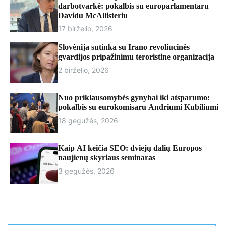
r
darbotvarkė: pokalbis su europarlamentaru
m
Davidu McAllisteriu
o
17 birželio, 2026
d
e
Slovėnija sutinka su Irano revoliucinės
gvardijos pripažinimu teroristine organizacija
2 birželio, 2026
Nuo priklausomybės gynybai iki atsparumo:
pokalbis su eurokomisaru Andriumi Kubiliumi
18 gegužės, 2026
Kaip AI keičia SEO: dviejų dalių Europos
naujienų skyriaus seminaras
3 gegužės, 2026