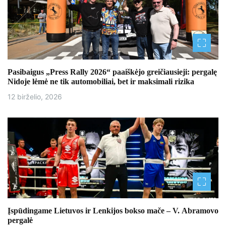
į
r
a
š
Pasibaigus „Press Rally 2026“ paaiškėjo greičiausieji: pergalę
ų
Nidoje lėmė ne tik automobiliai, bet ir maksimali rizika
12 birželio, 2026
Įspūdingame Lietuvos ir Lenkijos bokso mače – V. Abramovo
pergalė