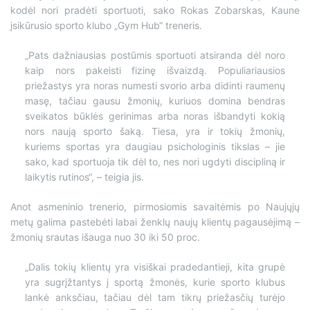
kodėl nori pradėti sportuoti, sako Rokas Zobarskas, Kaune
įsikūrusio sporto klubo „Gym Hub“ treneris.
„Pats dažniausias postūmis sportuoti atsiranda dėl noro
kaip nors pakeisti fizinę išvaizdą. Populiariausios
priežastys yra noras numesti svorio arba didinti raumenų
masę, tačiau gausu žmonių, kuriuos domina bendras
sveikatos būklės gerinimas arba noras išbandyti kokią
nors naują sporto šaką. Tiesa, yra ir tokių žmonių,
kuriems sportas yra daugiau psichologinis tikslas – jie
sako, kad sportuoja tik dėl to, nes nori ugdyti discipliną ir
laikytis rutinos“, – teigia jis.
Anot asmeninio trenerio, pirmosiomis savaitėmis po Naujųjų
metų galima pastebėti labai ženklų naujų klientų pagausėjimą –
žmonių srautas išauga nuo 30 iki 50 proc.
„Dalis tokių klientų yra visiškai pradedantieji, kita grupė
yra sugrįžtantys į sportą žmonės, kurie sporto klubus
lankė anksčiau, tačiau dėl tam tikrų priežasčių turėjo