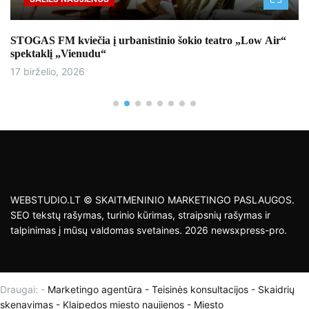
STOGAS FM kviečia į urbanistinio šokio teatro „Low Air“
spektaklį „Vienudu“
17 birželio, 2026
WEBSTUDIO.LT © SKAITMENINIO MARKETINGO PASLAUGOS.
SEO tekstų rašymas, turinio kūrimas, straipsnių rašymas ir
talpinimas į mūsų valdomas svetaines. 2026 newsxpress-pro.
Draugai: -
Marketingo agentūra
-
Teisinės konsultacijos
-
Skaidrių
skenavimas
-
Klaipedos miesto naujienos
-
Miesto