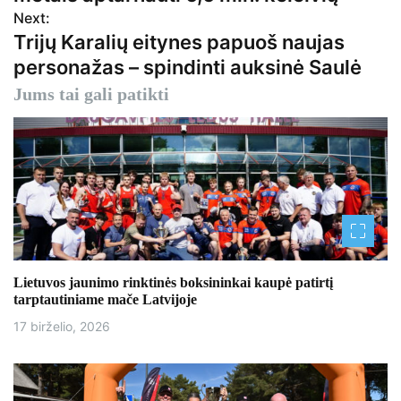
Next:
i
Trijų Karalių eitynes papuoš naujas
g
personažas – spindinti auksinė Saulė
a
Jums tai gali patikti
c
i
j
a
t
Lietuvos jaunimo rinktinės boksininkai kaupė patirtį
a
tarptautiniame mače Latvijoje
17 birželio, 2026
r
p