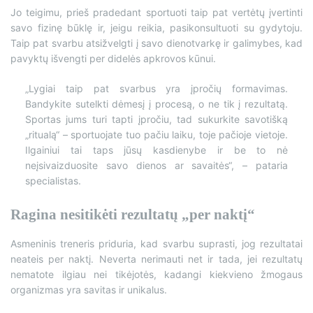
Jo teigimu, prieš pradedant sportuoti taip pat vertėtų įvertinti
savo fizinę būklę ir, jeigu reikia, pasikonsultuoti su gydytoju.
Taip pat svarbu atsižvelgti į savo dienotvarkę ir galimybes, kad
pavyktų išvengti per didelės apkrovos kūnui.
„Lygiai taip pat svarbus yra įpročių formavimas.
Bandykite sutelkti dėmesį į procesą, o ne tik į rezultatą.
Sportas jums turi tapti įpročiu, tad sukurkite savotišką
„ritualą“ – sportuojate tuo pačiu laiku, toje pačioje vietoje.
Ilgainiui tai taps jūsų kasdienybe ir be to nė
neįsivaizduosite savo dienos ar savaitės“, – pataria
specialistas.
Ragina nesitikėti rezultatų „per naktį“
Asmeninis treneris priduria, kad svarbu suprasti, jog rezultatai
neateis per naktį. Neverta nerimauti net ir tada, jei rezultatų
nematote ilgiau nei tikėjotės, kadangi kiekvieno žmogaus
organizmas yra savitas ir unikalus.