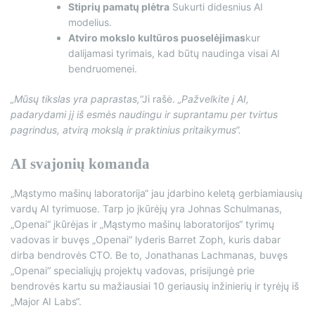
Stiprių pamatų plėtra
Sukurti didesnius AI
modelius.
Atviro mokslo kultūros puoselėjimas
kur
dalijamasi tyrimais, kad būtų naudinga visai AI
bendruomenei.
„Mūsų tikslas yra paprastas,
“Ji rašė.
„Pažvelkite į AI,
padarydami jį iš esmės naudingu ir suprantamu per tvirtus
pagrindus, atvirą mokslą ir praktinius pritaikymus“.
AI svajonių komanda
„Mąstymo mašinų laboratorija“ jau įdarbino keletą gerbiamiausių
vardų AI tyrimuose. Tarp jo įkūrėjų yra Johnas Schulmanas,
„Openai“ įkūrėjas ir „Mąstymo mašinų laboratorijos“ tyrimų
vadovas ir buvęs „Openai“ lyderis Barret Zoph, kuris dabar
dirba bendrovės CTO. Be to, Jonathanas Lachmanas, buvęs
„Openai“ specialiųjų projektų vadovas, prisijungė prie
bendrovės kartu su mažiausiai 10 geriausių inžinierių ir tyrėjų iš
„Major AI Labs“.