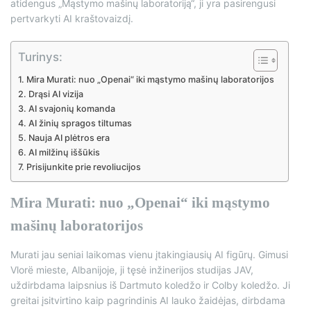
atidengus „Mąstymo mašinų laboratoriją“, ji yra pasirengusi
pertvarkyti AI kraštovaizdį.
Turinys:
Mira Murati: nuo „Openai“ iki mąstymo mašinų laboratorijos
Drąsi AI vizija
AI svajonių komanda
AI žinių spragos tiltumas
Nauja AI plėtros era
AI milžinų iššūkis
Prisijunkite prie revoliucijos
Mira Murati: nuo „Openai“ iki mąstymo
mašinų laboratorijos
Murati jau seniai laikomas vienu įtakingiausių AI figūrų. Gimusi
Vlorë mieste, Albanijoje, ji tęsė inžinerijos studijas JAV,
uždirbdama laipsnius iš Dartmuto koledžo ir Colby koledžo. Ji
greitai įsitvirtino kaip pagrindinis AI lauko žaidėjas, dirbdama