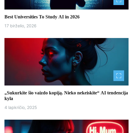
t
Best Universities To Study AI in 2026
a
17 birželio, 2026
r
p
į
r
a
š
„Sukurkite šio vaizdo kopiją. Nieko nekeiskite“ AI tendencija
kyla
ų
4 lapkričio, 2025