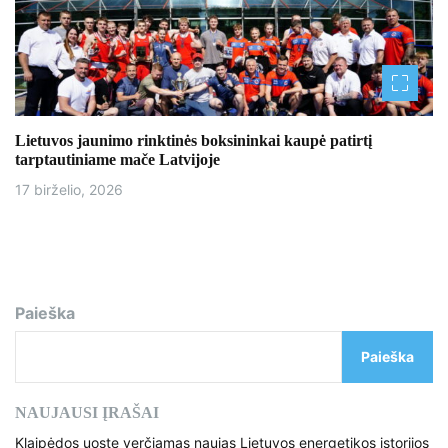
Lietuvos jaunimo rinktinės boksininkai kaupė patirtį
tarptautiniame mače Latvijoje
17 birželio, 2026
Paieška
Paieška
NAUJAUSI ĮRAŠAI
Klaipėdos uoste verčiamas naujas Lietuvos energetikos istorijos