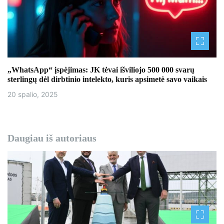
„WhatsApp“ įspėjimas: JK tėvai išviliojo 500 000 svarų
sterlingų dėl dirbtinio intelekto, kuris apsimetė savo vaikais
20 spalio, 2025
Daugiau iš autoriaus