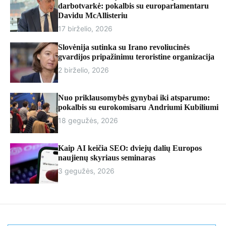
r
darbotvarkė: pokalbis su europarlamentaru
m
Davidu McAllisteriu
o
17 birželio, 2026
d
e
Slovėnija sutinka su Irano revoliucinės
gvardijos pripažinimu teroristine organizacija
2 birželio, 2026
Nuo priklausomybės gynybai iki atsparumo:
pokalbis su eurokomisaru Andriumi Kubiliumi
18 gegužės, 2026
Kaip AI keičia SEO: dviejų dalių Europos
naujienų skyriaus seminaras
3 gegužės, 2026