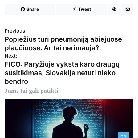
Share
Tweet
Previous:
N
Popiežius turi pneumoniją abiejuose
a
plaučiuose. Ar tai nerimauja?
v
Next:
FICO: Paryžiuje vyksta karo draugų
i
susitikimas, Slovakija neturi nieko
g
bendro
a
Jums tai gali patikti
c
i
j
a