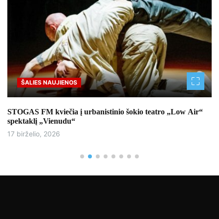
ŠALIES NAUJIENOS
STOGAS FM kviečia į urbanistinio šokio teatro „Low Air“
spektaklį „Vienudu“
17 birželio, 2026