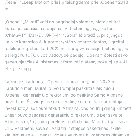
„Tesla“ ir „Leap Motion“ prieš prisijungdama prie „Openai“ 2018
m.
„Openai“ „Murati“ vaidino pagrindinį vaidmenį plėtojant kai
kurias plačiausiai naudojamas AI technologijas, įskaitant
„ChatGPT“, „Dall-E“, „GPT-4“ ir „Sora“. Iš pradžių, prisijungusi
kaip taikomosios AI ir partnerystės viceprezidentas, ji greitai
pakilo per gretas, kad 2022 m. Taptų vyriausiojo technologijos
pareigūnu (CTO). Jos vadovybė padėjo „Openai“ išplėsti savo
generuojančias AI sistemas ir formuoti platesnį pokalbį apie AI
etiką ir saugą.
Tačiau jos kadencija „Openai“ nebuvo be ginčų. 2023 m.
Lapkričio mėn. Murati buvo trumpai paskirtas laikinuoju
„Openai“ generaliniu direktoriumi po netikėto Samo Altmano
nuvertimo. Šis žingsnis sukėlė vidinę suirutę, kai darbuotojai ir
investuotojai susibūrė atkurti Altmaną. Vos po trijų dienų Emmett
Shear buvo paskirtas generaliniu direktoriumi, o per savaitę
Altmanas grįžo į savo pareigas, palikdamas Murati atgal į savo
CTO vaidmenį. Kova su valdžia ir staigus pakeitimas iškėlė
klausimus apie „Openai“ vidaus valdymą ir lyderystės dinamiką.