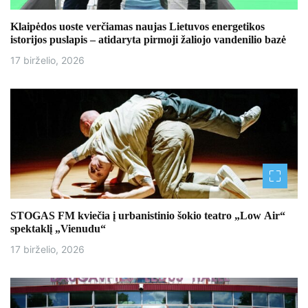
Klaipėdos uoste verčiamas naujas Lietuvos energetikos
istorijos puslapis – atidaryta pirmoji žaliojo vandenilio bazė
17 birželio, 2026
STOGAS FM kviečia į urbanistinio šokio teatro „Low Air“
spektaklį „Vienudu“
17 birželio, 2026