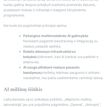
kurias galima lengvai pritaikyti įvairioms pramonės šakoms,
pradedant mokslu ir inžinerija ir baigiant kūrybinėmis
programomis.
Kai kurie jos pagrindiniai principai apima:
Pažangios multimodalinės AI galimybės
Norėdami pagerinti bendravimą ir integraciją su
realaus pasaulio aplinka.
Didelis dėmesys infrastruktūros
kokybei
užtikrinant, kad AI įrankiai yra patikimi ir
efektyvūs.
AI sauga atliekant realaus pasaulio
bandymus
prioritetų teikimas saugumui ir etiniam
naudojimui, tuo pačiu padidindama vartotojo laisvę.
AI milžinų iššūkis
Laikydamasis savo unikalaus požiūrio, „Mąstymo mašinų
laboratorija“ jau yra pripažinta pagrindiniu „Openai“, „Antropic“,