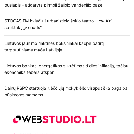
puslapis – atidaryta pirmoji žaliojo vandenilio bazė
STOGAS FM kviečia į urbanistinio šokio teatro „Low Air“
spektaklį „Vienudu“
Lietuvos jaunimo rinktinės boksininkai kaupė patirtį
tarptautiniame mače Latvijoje
Lietuvos bankas: energetikos sukrėtimas didins infliaciją, tačiau
ekonomika tebėra atspari
Dainų PSPC startuoja Nėščiųjų mokyklėlė: visapusiška pagalba
būsimoms mamoms