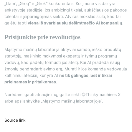
„Llam“, „Groq“ ir „Grok“ konkurentais. Kol įmonė vis dar yra
ankstyvoje stadijoje, jos ambicingi tikslai, aukščiausios pakopos
talentai ir įsipareigojimas siekti. Atviras mokslas siūlo, kad tai
galėtų tapti
viena iš svarbiausių dešimtmečio AI kompanijų
.
Prisijunkite prie revoliucijos
Mąstymo mašinų laboratorija aktyviai samdo, ieško produktų
statytojų, mašininio mokymosi ekspertų ir tyrimų programų
vadovų, kad padėtų formuoti jos ateitį. Kai AI pradeda naują
žmonių bendradarbiavimo erą, Murati ir jos komanda vadovauja
kaltinimui ateičiai, kur yra AI
ne tik galingas, bet ir tikrai
prieinamas ir pritaikomas
.
Norėdami gauti atnaujinimų, galite sekti @Thinkymachines X
arba apsilankykite „Mąstymo mašinų laboratorijoje“.
Source link