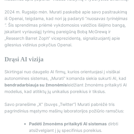
2024 m. Rugsėjo mėn. Murati paskelbė apie savo pasitraukimą
iš Openai, teigdama, kad nori ją padaryti “
nuosavas tyrinėjimas
“.
Šis sprendimas priėmė vykdomosios valdžios išėjimo bangą,
įskaitant vyriausiąjį tyrimų pareigūną Bobą McGrewą ir
„Research Barret Zoph“ viceprezidentą, signalizuojantį apie
gilesnius vidinius pokyčius Openai.
Drąsi AI vizija
Skirtingai nuo daugelio AI firmų, kurios orientuojasi į visiškai
autonomines sistemas, „Murati“ komanda siekia sukurti AI, kad
bendradarbiauja su žmonėmis
leidžiant žmonėms pritaikyti AI
modelius, kad atitiktų jų unikalius poreikius ir tikslus.
Savo pranešime „X“ (buvęs „Twitter“) Murati pabrėžė tris
pagrindinius mąstymo mašinų laboratorijos požiūrio ramsčius:
Padėti žmonėms pritaikyti AI sistemas
dirbti
atsižvelgiant į jų specifinius poreikius.