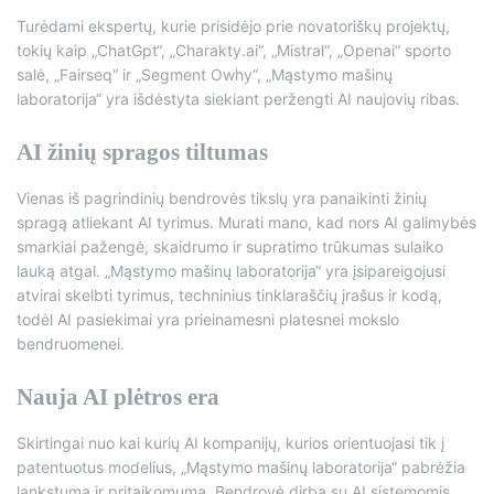
Turėdami ekspertų, kurie prisidėjo prie novatoriškų projektų,
tokių kaip „ChatGpt“, „Charakty.ai“, „Mistral“, „Openai“ sporto
salė, „Fairseq“ ir „Segment Owhy“, „Mąstymo mašinų
laboratorija“ yra išdėstyta siekiant peržengti AI naujovių ribas.
AI žinių spragos tiltumas
Vienas iš pagrindinių bendrovės tikslų yra panaikinti žinių
spragą atliekant AI tyrimus. Murati mano, kad nors AI galimybės
smarkiai pažengė, skaidrumo ir supratimo trūkumas sulaiko
lauką atgal. „Mąstymo mašinų laboratorija“ yra įsipareigojusi
atvirai skelbti tyrimus, techninius tinklaraščių įrašus ir kodą,
todėl AI pasiekimai yra prieinamesni platesnei mokslo
bendruomenei.
Nauja AI plėtros era
Skirtingai nuo kai kurių AI kompanijų, kurios orientuojasi tik į
patentuotus modelius, „Mąstymo mašinų laboratorija“ pabrėžia
lankstumą ir pritaikomumą. Bendrovė dirba su AI sistemomis,