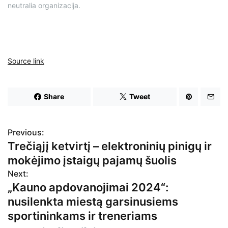
neutralia organizacija.
Source link
Share
Tweet
Previous:
N
Trečiąjį ketvirtį – elektroninių pinigų ir
a
mokėjimo įstaigų pajamų šuolis
v
Next:
„Kauno apdovanojimai 2024“:
i
nusilenkta miestą garsinusiems
g
sportininkams ir treneriams