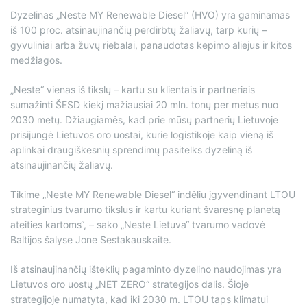
Dyzelinas „Neste MY Renewable Diesel“ (HVO) yra gaminamas
iš 100 proc. atsinaujinančių perdirbtų žaliavų, tarp kurių –
gyvuliniai arba žuvų riebalai, panaudotas kepimo aliejus ir kitos
medžiagos.
„Neste“ vienas iš tikslų – kartu su klientais ir partneriais
sumažinti ŠESD kiekį mažiausiai 20 mln. tonų per metus nuo
2030 metų. Džiaugiamės, kad prie mūsų partnerių Lietuvoje
prisijungė Lietuvos oro uostai, kurie logistikoje kaip vieną iš
aplinkai draugiškesnių sprendimų pasitelks dyzeliną iš
atsinaujinančių žaliavų.
Tikime „Neste MY Renewable Diesel“ indėliu įgyvendinant LTOU
strateginius tvarumo tikslus ir kartu kuriant švaresnę planetą
ateities kartoms“, – sako „Neste Lietuva“ tvarumo vadovė
Baltijos šalyse Jone Sestakauskaite.
Iš atsinaujinančių išteklių pagaminto dyzelino naudojimas yra
Lietuvos oro uostų „NET ZERO“ strategijos dalis. Šioje
strategijoje numatyta, kad iki 2030 m. LTOU taps klimatui