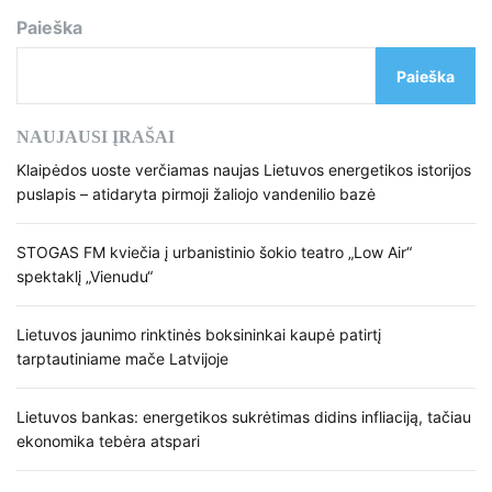
Paieška
Paieška
NAUJAUSI ĮRAŠAI
Klaipėdos uoste verčiamas naujas Lietuvos energetikos istorijos
puslapis – atidaryta pirmoji žaliojo vandenilio bazė
STOGAS FM kviečia į urbanistinio šokio teatro „Low Air“
spektaklį „Vienudu“
Lietuvos jaunimo rinktinės boksininkai kaupė patirtį
tarptautiniame mače Latvijoje
Lietuvos bankas: energetikos sukrėtimas didins infliaciją, tačiau
ekonomika tebėra atspari