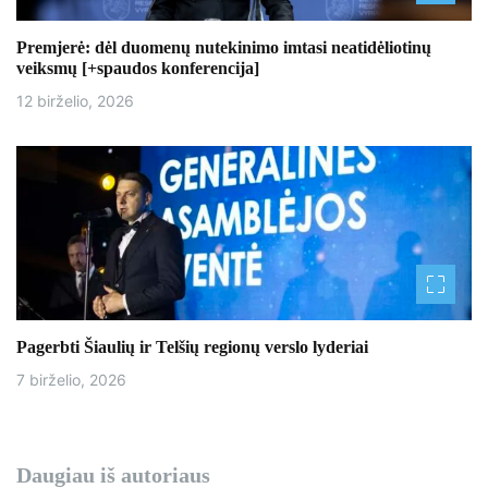
š
Premjerė: dėl duomenų nutekinimo imtasi neatidėliotinų
ų
veiksmų [+spaudos konferencija]
12 birželio, 2026
Pagerbti Šiaulių ir Telšių regionų verslo lyderiai
7 birželio, 2026
Daugiau iš autoriaus