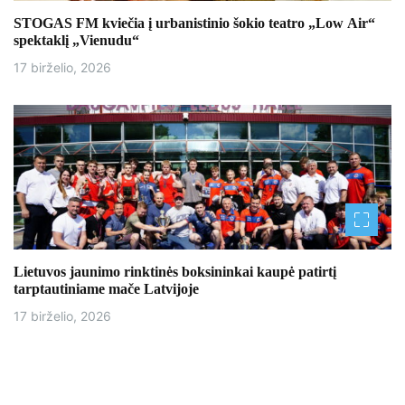
STOGAS FM kviečia į urbanistinio šokio teatro „Low Air“
spektaklį „Vienudu“
17 birželio, 2026
Lietuvos jaunimo rinktinės boksininkai kaupė patirtį
tarptautiniame mače Latvijoje
17 birželio, 2026