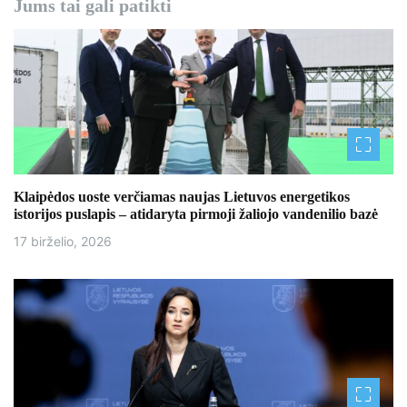
a
Jums tai gali patikti
c
i
j
a
t
Klaipėdos uoste verčiamas naujas Lietuvos energetikos
a
istorijos puslapis – atidaryta pirmoji žaliojo vandenilio bazė
17 birželio, 2026
r
p
į
r
a