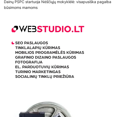
Dainų PSPC startuoja Nėščiųjų mokyklėlė: visapusiška pagalba
būsimoms mamoms