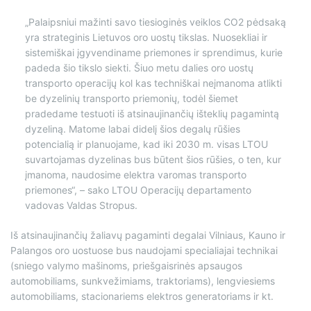
„Palaipsniui mažinti savo tiesioginės veiklos CO2 pėdsaką
yra strateginis Lietuvos oro uostų tikslas. Nuosekliai ir
sistemiškai įgyvendiname priemones ir sprendimus, kurie
padeda šio tikslo siekti. Šiuo metu dalies oro uostų
transporto operacijų kol kas techniškai neįmanoma atlikti
be dyzelinių transporto priemonių, todėl šiemet
pradedame testuoti iš atsinaujinančių išteklių pagamintą
dyzeliną. Matome labai didelį šios degalų rūšies
potencialią ir planuojame, kad iki 2030 m. visas LTOU
suvartojamas dyzelinas bus būtent šios rūšies, o ten, kur
įmanoma, naudosime elektra varomas transporto
priemones“, – sako LTOU Operacijų departamento
vadovas Valdas Stropus.
Iš atsinaujinančių žaliavų pagaminti degalai Vilniaus, Kauno ir
Palangos oro uostuose bus naudojami specialiajai technikai
(sniego valymo mašinoms, priešgaisrinės apsaugos
automobiliams, sunkvežimiams, traktoriams), lengviesiems
automobiliams, stacionariems elektros generatoriams ir kt.