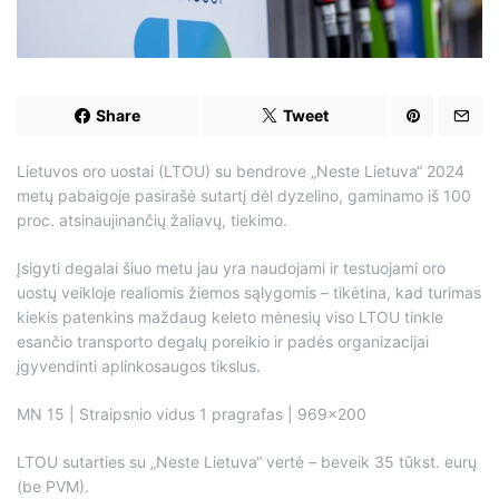
d
t
i
m
e
Share
Tweet
Lietuvos oro uostai (LTOU) su bendrove „Neste Lietuva“ 2024
metų pabaigoje pasirašė sutartį dėl dyzelino, gaminamo iš 100
proc. atsinaujinančių žaliavų, tiekimo.
Įsigyti degalai šiuo metu jau yra naudojami ir testuojami oro
uostų veikloje realiomis žiemos sąlygomis – tikėtina, kad turimas
kiekis patenkins maždaug keleto mėnesių viso LTOU tinkle
esančio transporto degalų poreikio ir padės organizacijai
įgyvendinti aplinkosaugos tikslus.
MN 15 | Straipsnio vidus 1 pragrafas | 969×200
LTOU sutarties su „Neste Lietuva“ vertė – beveik 35 tūkst. eurų
(be PVM).