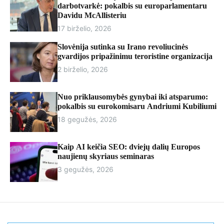
r
darbotvarkė: pokalbis su europarlamentaru
m
Davidu McAllisteriu
o
17 birželio, 2026
d
e
Slovėnija sutinka su Irano revoliucinės
gvardijos pripažinimu teroristine organizacija
2 birželio, 2026
Nuo priklausomybės gynybai iki atsparumo:
pokalbis su eurokomisaru Andriumi Kubiliumi
18 gegužės, 2026
Kaip AI keičia SEO: dviejų dalių Europos
naujienų skyriaus seminaras
3 gegužės, 2026