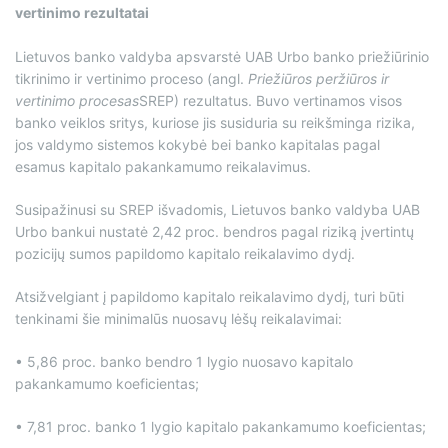
vertinimo rezultatai
Lietuvos banko valdyba apsvarstė UAB Urbo banko priežiūrinio
tikrinimo ir vertinimo proceso (angl.
Priežiūros peržiūros ir
vertinimo procesas
SREP) rezultatus. Buvo vertinamos visos
banko veiklos sritys, kuriose jis susiduria su reikšminga rizika,
jos valdymo sistemos kokybė bei banko kapitalas pagal
esamus kapitalo pakankamumo reikalavimus.
Susipažinusi su SREP išvadomis, Lietuvos banko valdyba UAB
Urbo bankui nustatė 2,42 proc. bendros pagal riziką įvertintų
pozicijų sumos papildomo kapitalo reikalavimo dydį.
Atsižvelgiant į papildomo kapitalo reikalavimo dydį, turi būti
tenkinami šie minimalūs nuosavų lėšų reikalavimai:
• 5,86 proc. banko bendro 1 lygio nuosavo kapitalo
pakankamumo koeficientas;
• 7,81 proc. banko 1 lygio kapitalo pakankamumo koeficientas;