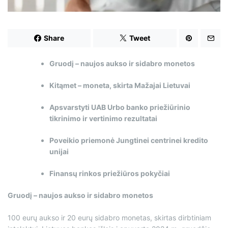
d
t
i
m
e
Share
Tweet
Gruodį – naujos aukso ir sidabro monetos
Kitąmet – moneta, skirta Mažajai Lietuvai
Apsvarstyti UAB Urbo banko priežiūrinio
tikrinimo ir vertinimo rezultatai
Poveikio priemonė Jungtinei centrinei kredito
unijai
Finansų rinkos priežiūros pokyčiai
Gruodį – naujos aukso ir sidabro monetos
100 eurų aukso ir 20 eurų sidabro monetas, skirtas dirbtiniam