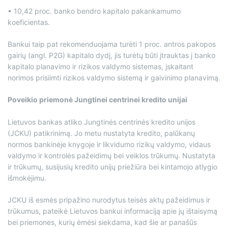
• 10,42 proc. banko bendro kapitalo pakankamumo
koeficientas.
Bankui taip pat rekomenduojama turėti 1 proc. antros pakopos
gairių (angl. P2G) kapitalo dydį, jis turėtų būti įtrauktas į banko
kapitalo planavimo ir rizikos valdymo sistemas, įskaitant
norimos prisiimti rizikos valdymo sistemą ir gaivinimo planavimą.
Poveikio priemonė Jungtinei centrinei kredito unijai
Lietuvos bankas atliko Jungtinės centrinės kredito unijos
(JCKU) patikrinimą. Jo metu nustatyta kredito, palūkanų
normos bankinėje knygoje ir likvidumo rizikų valdymo, vidaus
valdymo ir kontrolės pažeidimų bei veiklos trūkumų. Nustatyta
ir trūkumų, susijusių kredito unijų priežiūra bei kintamojo atlygio
išmokėjimu.
JCKU iš esmės pripažino nurodytus teisės aktų pažeidimus ir
trūkumus, pateikė Lietuvos bankui informaciją apie jų ištaisymą
bei priemones, kurių ėmėsi siekdama, kad šie ar panašūs