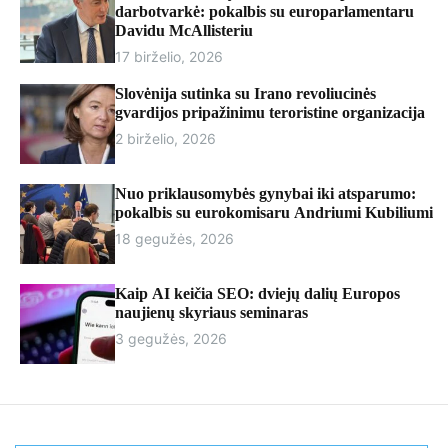
r
darbotvarkė: pokalbis su europarlamentaru
m
Davidu McAllisteriu
o
17 birželio, 2026
d
e
Slovėnija sutinka su Irano revoliucinės
gvardijos pripažinimu teroristine organizacija
2 birželio, 2026
Nuo priklausomybės gynybai iki atsparumo:
pokalbis su eurokomisaru Andriumi Kubiliumi
18 gegužės, 2026
Kaip AI keičia SEO: dviejų dalių Europos
naujienų skyriaus seminaras
3 gegužės, 2026