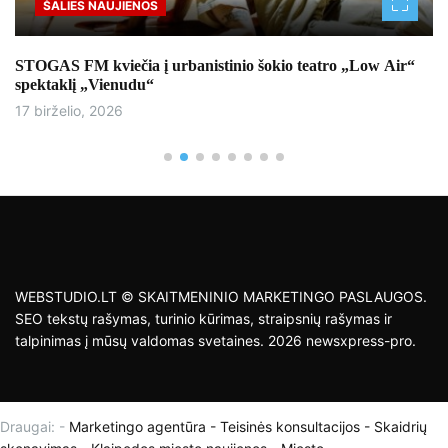
ŠALIES NAUJIENOS
STOGAS FM kviečia į urbanistinio šokio teatro „Low Air“
spektaklį „Vienudu“
17 birželio, 2026
WEBSTUDIO.LT © SKAITMENINIO MARKETINGO PASLAUGOS.
SEO tekstų rašymas, turinio kūrimas, straipsnių rašymas ir
talpinimas į mūsų valdomas svetaines. 2026 newsxpress-pro.
Draugai: -
Marketingo agentūra
-
Teisinės konsultacijos
-
Skaidrių