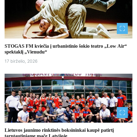
STOGAS FM kviečia į urbanistinio šokio teatro „Low Air“
spektaklį „Vienudu“
17 birželio, 2026
Lietuvos jaunimo rinktinės boksininkai kaupė patirtį
tarptautiniame mače Latvijoje