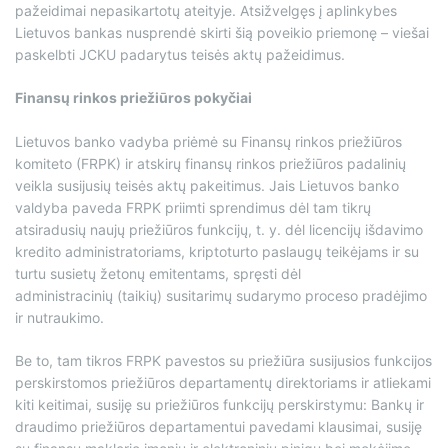
pažeidimai nepasikartotų ateityje. Atsižvelgęs į aplinkybes
Lietuvos bankas nusprendė skirti šią poveikio priemonę – viešai
paskelbti JCKU padarytus teisės aktų pažeidimus.
Finansų rinkos priežiūros pokyčiai
Lietuvos banko vadyba priėmė su Finansų rinkos priežiūros
komiteto (FRPK) ir atskirų finansų rinkos priežiūros padalinių
veikla susijusių teisės aktų pakeitimus. Jais Lietuvos banko
valdyba paveda FRPK priimti sprendimus dėl tam tikrų
atsiradusių naujų priežiūros funkcijų, t. y. dėl licencijų išdavimo
kredito administratoriams, kriptoturto paslaugų teikėjams ir su
turtu susietų žetonų emitentams, spręsti dėl
administracinių (taikių) susitarimų sudarymo proceso pradėjimo
ir nutraukimo.
Be to, tam tikros FRPK pavestos su priežiūra susijusios funkcijos
perskirstomos priežiūros departamentų direktoriams ir atliekami
kiti keitimai, susiję su priežiūros funkcijų perskirstymu: Bankų ir
draudimo priežiūros departamentui pavedami klausimai, susiję