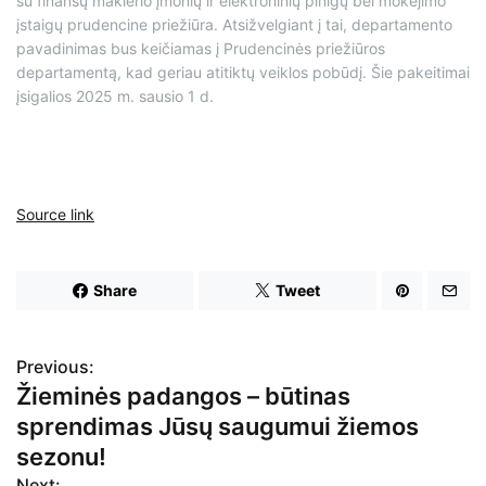
su finansų maklerio įmonių ir elektroninių pinigų bei mokėjimo
įstaigų prudencine priežiūra. Atsižvelgiant į tai, departamento
pavadinimas bus keičiamas į Prudencinės priežiūros
departamentą, kad geriau atitiktų veiklos pobūdį. Šie pakeitimai
įsigalios 2025 m. sausio 1 d.
Source link
Share
Tweet
Previous:
N
Žieminės padangos – būtinas
a
sprendimas Jūsų saugumui žiemos
v
sezonu!
Next: