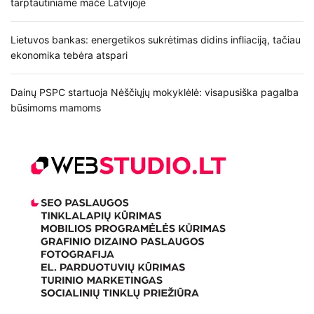
tarptautiniame mače Latvijoje
Lietuvos bankas: energetikos sukrėtimas didins infliaciją, tačiau
ekonomika tebėra atspari
Dainų PSPC startuoja Nėščiųjų mokyklėlė: visapusiška pagalba
būsimoms mamoms