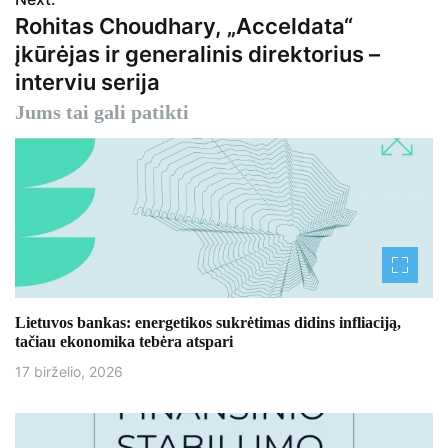
i
Rohitas Choudhary, „Acceldata“
g
įkūrėjas ir generalinis direktorius –
interviu serija
a
Jums tai gali patikti
c
i
j
a
t
a
Lietuvos bankas: energetikos sukrėtimas didins infliaciją,
tačiau ekonomika tebėra atspari
r
17 birželio, 2026
p
į