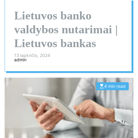
Lietuvos banko
valdybos nutarimai |
Lietuvos bankas
13 lapkričio, 2024
admin
4 min read
E
s
t
i
m
a
t
e
d
r
e
a