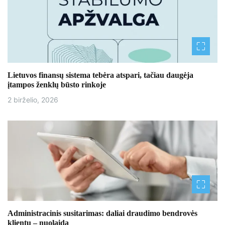
r
a
š
ų
Lietuvos finansų sistema tebėra atspari, tačiau daugėja
įtampos ženklų būsto rinkoje
2 birželio, 2026
Administracinis susitarimas: daliai draudimo bendrovės
klientų – nuolaida