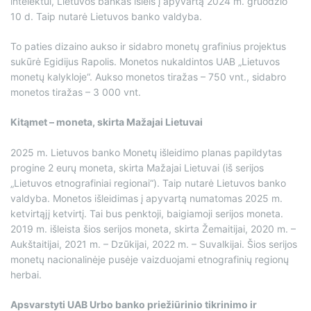
intelektui, Lietuvos bankas išleis į apyvartą 2024 m. gruodžio
10 d. Taip nutarė Lietuvos banko valdyba.
To paties dizaino aukso ir sidabro monetų grafinius projektus
sukūrė Egidijus Rapolis. Monetos nukaldintos UAB „Lietuvos
monetų kalykloje“. Aukso monetos tiražas – 750 vnt., sidabro
monetos tiražas – 3 000 vnt.
Kitąmet – moneta, skirta Mažajai Lietuvai
2025 m. Lietuvos banko Monetų išleidimo planas papildytas
progine 2 eurų moneta, skirta Mažajai Lietuvai (iš serijos
„Lietuvos etnografiniai regionai“). Taip nutarė Lietuvos banko
valdyba. Monetos išleidimas į apyvartą numatomas 2025 m.
ketvirtąjį ketvirtį. Tai bus penktoji, baigiamoji serijos moneta.
2019 m. išleista šios serijos moneta, skirta Žemaitijai, 2020 m. –
Aukštaitijai, 2021 m. – Dzūkijai, 2022 m. – Suvalkijai. Šios serijos
monetų nacionalinėje pusėje vaizduojami etnografinių regionų
herbai.
Apsvarstyti UAB Urbo banko priežiūrinio tikrinimo ir