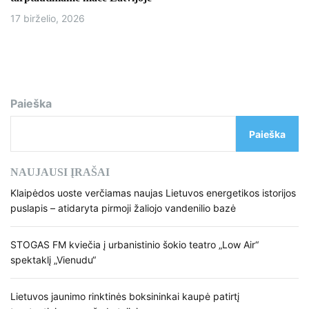
17 birželio, 2026
Paieška
Paieška
NAUJAUSI ĮRAŠAI
Klaipėdos uoste verčiamas naujas Lietuvos energetikos istorijos
puslapis – atidaryta pirmoji žaliojo vandenilio bazė
STOGAS FM kviečia į urbanistinio šokio teatro „Low Air“
spektaklį „Vienudu“
Lietuvos jaunimo rinktinės boksininkai kaupė patirtį