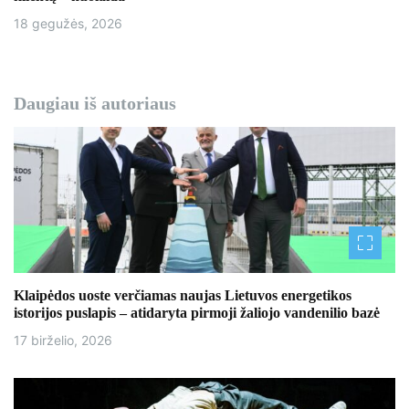
18 gegužės, 2026
Daugiau iš autoriaus
Klaipėdos uoste verčiamas naujas Lietuvos energetikos
istorijos puslapis – atidaryta pirmoji žaliojo vandenilio bazė
17 birželio, 2026