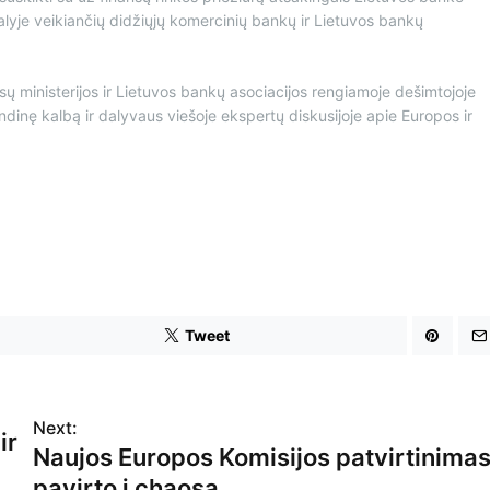
alyje veikiančių didžiųjų komercinių bankų ir Lietuvos bankų
ų ministerijos ir Lietuvos bankų asociacijos rengiamoje dešimtojoje
indinę kalbą ir dalyvaus viešoje ekspertų diskusijoje apie Europos ir
Tweet
Next:
ir
Naujos Europos Komisijos patvirtinima
pavirto į chaosą