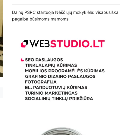
Dainų PSPC startuoja Nėščiųjų mokyklėlė: visapusiška
pagalba būsimoms mamoms