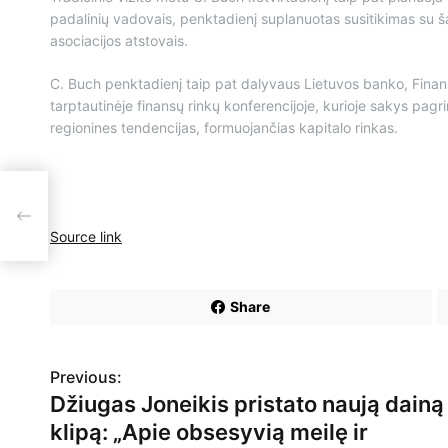
padalinių vadovais, penktadienį suplanuotas susitikimas su š
asociacijos atstovais.
C. Buch penktadienį taip pat dalyvaus Lietuvos banko, Finans
tarptautinėje finansų rinkų konferencijoje, kurioje sakys pagr
regionines tendencijas, formuojančias kapitalo rinkas.
 ir
tišką
Source link
Share
Previous:
N
Džiugas Joneikis pristato naują dainą 
a
klipą: „Apie obsesyvią meilę ir