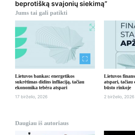
v
beprotišką svajonių siekimą”
Jums tai gali patikti
i
g
a
c
i
j
Lietuvos bankas: energetikos
Lietuvos finans
sukrėtimas didins infliaciją, tačiau
atspari, tačiau
a
ekonomika tebėra atspari
būsto rinkoje
t
17 birželio, 2026
2 birželio, 2026
a
r
Daugiau iš autoriaus
p