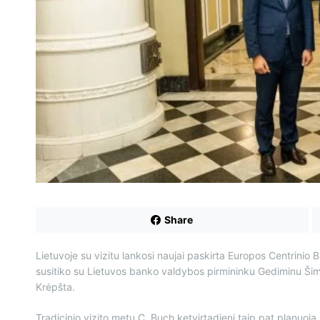
Share
Lietuvoje su vizitu lankosi naujai paskirta Europos Centrinio 
susitiko su Lietuvos banko valdybos pirmininku Gediminu Šimk
Krėpšta.
Tradicinio vizito metu C. Buch ketvirtadienį taip pat planuoja