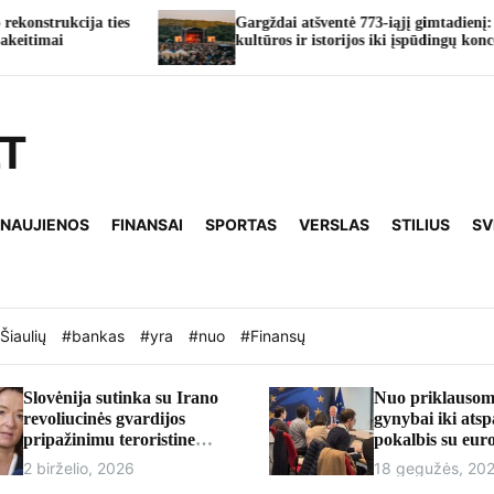
Gargždai atšventė 773-iąjį gimtadienį: nuo
kultūros ir istorijos iki įspūdingų koncertų
LT
 NAUJIENOS
FINANSAI
SPORTAS
VERSLAS
STILIUS
SV
Šiaulių
#bankas
#yra
#nuo
#Finansų
Slovėnija sutinka su Irano
Nuo priklausom
revoliucinės gvardijos
gynybai iki ats
pripažinimu teroristine
pokalbis su eu
organizacija
Andriumi Kubil
2 birželio, 2026
18 gegužės, 20