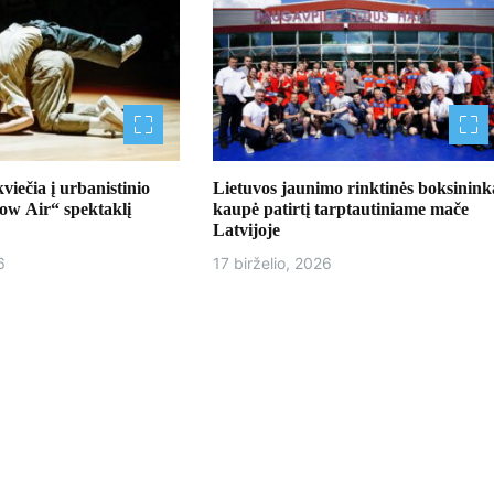
ečia į urbanistinio
Lietuvos jaunimo rinktinės boksinink
Low Air“ spektaklį
kaupė patirtį tarptautiniame mače
Latvijoje
6
17 birželio, 2026