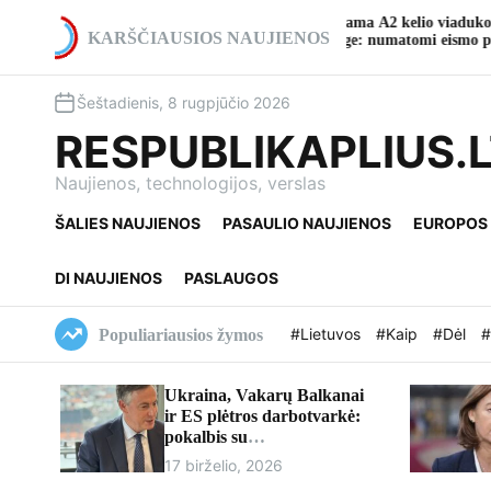
S
io teatro
Pradedama A2 kelio viaduko rekonstrukcija ties
k
KARŠČIAUSIOS NAUJIENOS
Ukmerge: numatomi eismo pakeitimai
i
p
Šeštadienis, 8 rugpjūčio 2026
t
o
RESPUBLIKAPLIUS.
c
o
Naujienos, technologijos, verslas
n
ŠALIES NAUJIENOS
PASAULIO NAUJIENOS
EUROPOS
t
e
n
DI NAUJIENOS
PASLAUGOS
t
#Lietuvos
#Kaip
#Dėl
#
Populiariausios žymos
Ukraina, Vakarų Balkanai
ir ES plėtros darbotvarkė:
pokalbis su
europarlamentaru Davidu
17 birželio, 2026
McAllisteriu