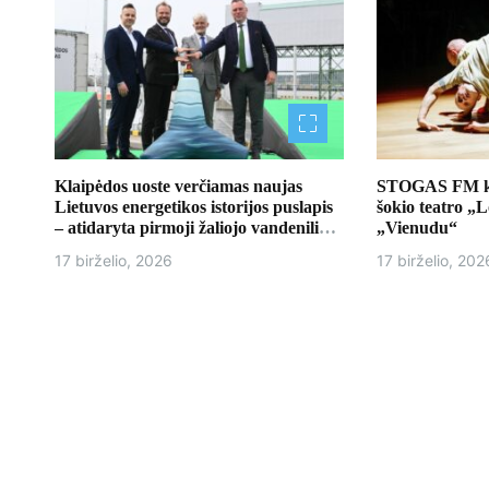
į
r
a
š
ų
Klaipėdos uoste verčiamas naujas
STOGAS FM kvi
Lietuvos energetikos istorijos puslapis
šokio teatro „
– atidaryta pirmoji žaliojo vandenilio
„Vienudu“
bazė
17 birželio, 2026
17 birželio, 202