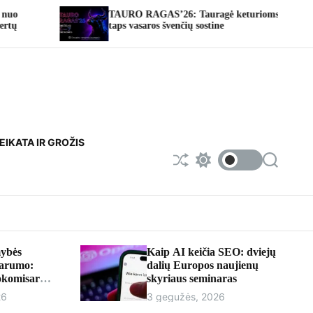
TAURO RAGAS’26: Tauragė keturioms dienoms
Fot
taps vasaros švenčių sostine
EIKATA IR GROŽIS
S
S
S
h
w
e
u
i
a
f
t
r
f
c
c
l
h
h
e
c
o
ybės
Kaip AI keičia SEO: dviejų
l
parumo:
dalių Europos naujienų
o
rokomisaru
skyriaus seminaras
r
iumi
m
26
3 gegužės, 2026
o