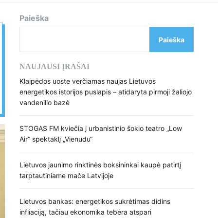
d
e
Paieška
Paieška
NAUJAUSI ĮRAŠAI
Klaipėdos uoste verčiamas naujas Lietuvos
energetikos istorijos puslapis – atidaryta pirmoji žaliojo
vandenilio bazė
STOGAS FM kviečia į urbanistinio šokio teatro „Low
Air“ spektaklį „Vienudu“
Lietuvos jaunimo rinktinės boksininkai kaupė patirtį
tarptautiniame mače Latvijoje
Lietuvos bankas: energetikos sukrėtimas didins
infliaciją, tačiau ekonomika tebėra atspari