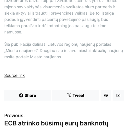
rezidentūros baze. Taip pat Sveikatos centras yra Klaipėdos
rajono savivaldybės visuomenės sveikatos biuro partneris ir
siekia aktyviai įsitraukti į prevencines veiklas. Be to, įstaiga
padeda įgyvendinti pacientų pavėžėjimo paslaugą, bus
teikiama paraiška ir dėl odontologijos paslaugų teikimo
namuose.
Šia publikacija dalinasi Lietuvos regionų naujienų portalas
„Miesto naujienos“. Daugiau sau ir savo miestui aktualių naujienų
rasite portale Miesto naujienos.
Source link
Share
Tweet
Previous:
N
ECB atrinko būsimų eurų banknotų
a