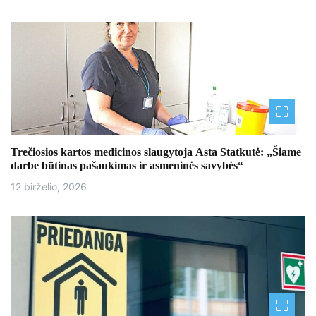
p
į
r
a
š
ų
Trečiosios kartos medicinos slaugytoja Asta Statkutė: „Šiame
darbe būtinas pašaukimas ir asmeninės savybės“
12 birželio, 2026