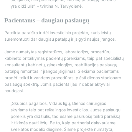
yra didžiulis“, – tvirtina N. Tarvydienė.
Pacientams – daugiau paslaugų
Pateikta paraiška ir dėl investicinio projekto, kuris leistų
suremontuoti dar daugiau patalpų ir įsigyti naujos įrangos.
Jame numatytas registratūros, laboratorijos, procedūrų
kabineto pritaikymas pacientų poreikiams, taip pat specialistų
konsultantų kabinetų, ginekologijos, reabilitacijos paslaugų
patalpų remontas ir įrangos įsigijimas. Siekiama pacientams
pradėti teikti ir vandens procedūras, plėsti dienos stacionaro
paslaugų spektrą. Jomis pacientai jau ir dabar aktyviai
naudojasi.
„Skubios pagalbos, Vidaus ligų, Dienos chirurgijos
skyriams taip pat reikalingos investicijos. Juose paslaugų
poreikis yra didžiulis, tad esame pasiruošę teikti paraišką
ir tikimės gauti lėšų. Be to, kaip partneriai dalyvaujame
sveikatos modelio diegime. Šiame projekte numatyta,