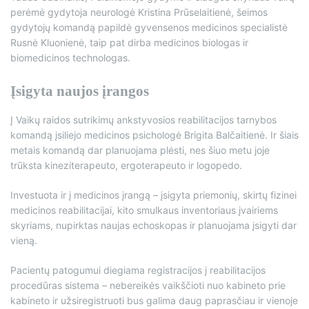
perėmė gydytoja neurologė Kristina Prūselaitienė, šeimos
gydytojų komandą papildė gyvensenos medicinos specialistė
Rusnė Kluonienė, taip pat dirba medicinos biologas ir
biomedicinos technologas.
Įsigyta naujos įrangos
Į Vaikų raidos sutrikimų ankstyvosios reabilitacijos tarnybos
komandą įsiliejo medicinos psichologė Brigita Balčaitienė. Ir šiais
metais komandą dar planuojama plėsti, nes šiuo metu joje
trūksta kineziterapeuto, ergoterapeuto ir logopedo.
Investuota ir į medicinos įrangą – įsigyta priemonių, skirtų fizinei
medicinos reabilitacijai, kito smulkaus inventoriaus įvairiems
skyriams, nupirktas naujas echoskopas ir planuojama įsigyti dar
vieną.
Pacientų patogumui diegiama registracijos į reabilitacijos
procedūras sistema – nebereikės vaikščioti nuo kabineto prie
kabineto ir užsiregistruoti bus galima daug paprasčiau ir vienoje