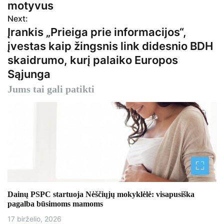
motyvus
v
Next:
Įrankis „Prieiga prie informacijos“,
i
įvestas kaip žingsnis link didesnio BDH
g
skaidrumo, kurį palaiko Europos
Sąjunga
a
Jums tai gali patikti
c
i
j
a
t
a
Dainų PSPC startuoja Nėščiųjų mokyklėlė: visapusiška
pagalba būsimoms mamoms
r
17 birželio, 2026