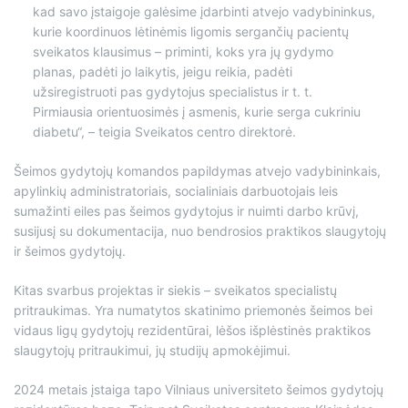
kad savo įstaigoje galėsime įdarbinti atvejo vadybininkus,
kurie koordinuos lėtinėmis ligomis sergančių pacientų
sveikatos klausimus – priminti, koks yra jų gydymo
planas, padėti jo laikytis, jeigu reikia, padėti
užsiregistruoti pas gydytojus specialistus ir t. t.
Pirmiausia orientuosimės į asmenis, kurie serga cukriniu
diabetu“, – teigia Sveikatos centro direktorė.
Šeimos gydytojų komandos papildymas atvejo vadybininkais,
apylinkių administratoriais, socialiniais darbuotojais leis
sumažinti eiles pas šeimos gydytojus ir nuimti darbo krūvį,
susijusį su dokumentacija, nuo bendrosios praktikos slaugytojų
ir šeimos gydytojų.
Kitas svarbus projektas ir siekis – sveikatos specialistų
pritraukimas. Yra numatytos skatinimo priemonės šeimos bei
vidaus ligų gydytojų rezidentūrai, lėšos išplėstinės praktikos
slaugytojų pritraukimui, jų studijų apmokėjimui.
2024 metais įstaiga tapo Vilniaus universiteto šeimos gydytojų