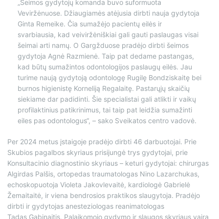
„Šeimos gydytojų komanda buvo suformuota
Veviržėnuose. Džiaugiamės atėjusia dirbti nauja gydytoja
Ginta Remeike. Čia sumažėjo pacientų eilės ir
svarbiausia, kad veiviržėniškiai gali gauti paslaugas visai
šeimai arti namų. O Gargžduose pradėjo dirbti šeimos
gydytoja Agnė Razmienė. Taip pat dedame pastangas,
kad būtų sumažintos odontologijos paslaugų eilės. Jau
turime naują gydytoją odontologę Rugilę Bondziskaitę bei
burnos higienistę Korneliją Regalaitę. Pastarųjų skaičių
siekiame dar padidinti. Šie specialistai gali atlikti ir vaikų
profilaktinius patikrinimus, tai taip pat leidžia sumažinti
eiles pas odontologus“, – sako Sveikatos centro vadovė.
Per 2024 metus įstaigoje pradėjo dirbti 46 darbuotojai. Prie
Skubios pagalbos skyriaus prisijungė trys gydytojai, prie
Konsultacinio diagnostinio skyriaus – keturi gydytojai: chirurgas
Algirdas Palšis, ortopedas traumatologas Nino Lazarchukas,
echoskopuotoja Violeta Jakovlevaitė, kardiologė Gabrielė
Žemaitaitė, ir viena bendrosios praktikos slaugytoja. Pradėjo
dirbti ir gydytojas anesteziologas reanimatologas
Tadas Gabinaitis, Palaikomojo gydymo ir slaugos skyriaus vairą