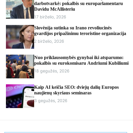
r
darbotvarkė: pokalbis su europarlamentaru
m
Davidu McAllisteriu
o
17 birželio, 2026
d
e
Slovėnija sutinka su Irano revoliucinės
gvardijos pripažinimu teroristine organizacija
2 birželio, 2026
Nuo priklausomybės gynybai iki atsparumo:
pokalbis su eurokomisaru Andriumi Kubiliumi
18 gegužės, 2026
Kaip AI keičia SEO: dviejų dalių Europos
naujienų skyriaus seminaras
3 gegužės, 2026