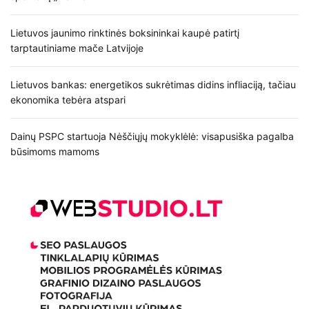
Lietuvos jaunimo rinktinės boksininkai kaupė patirtį
tarptautiniame mače Latvijoje
Lietuvos bankas: energetikos sukrėtimas didins infliaciją, tačiau
ekonomika tebėra atspari
Dainų PSPC startuoja Nėščiųjų mokyklėlė: visapusiška pagalba
būsimoms mamoms