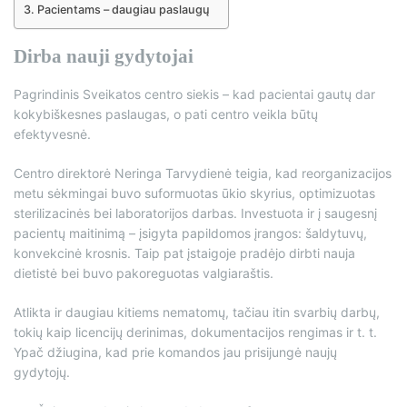
Pacientams – daugiau paslaugų
Dirba nauji gydytojai
Pagrindinis Sveikatos centro siekis – kad pacientai gautų dar
kokybiškesnes paslaugas, o pati centro veikla būtų
efektyvesnė.
Centro direktorė Neringa Tarvydienė teigia, kad reorganizacijos
metu sėkmingai buvo suformuotas ūkio skyrius, optimizuotas
sterilizacinės bei laboratorijos darbas. Investuota ir į saugesnį
pacientų maitinimą – įsigyta papildomos įrangos: šaldytuvų,
konvekcinė krosnis. Taip pat įstaigoje pradėjo dirbti nauja
dietistė bei buvo pakoreguotas valgiaraštis.
Atlikta ir daugiau kitiems nematomų, tačiau itin svarbių darbų,
tokių kaip licencijų derinimas, dokumentacijos rengimas ir t. t.
Ypač džiugina, kad prie komandos jau prisijungė naujų
gydytojų.