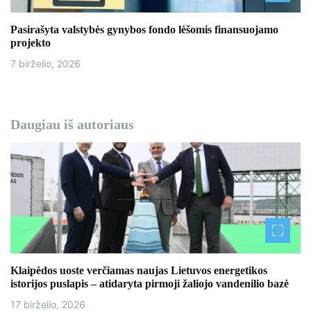
Pasirašyta valstybės gynybos fondo lėšomis finansuojamo
projekto
7 birželio, 2026
Daugiau iš autoriaus
Klaipėdos uoste verčiamas naujas Lietuvos energetikos
istorijos puslapis – atidaryta pirmoji žaliojo vandenilio bazė
17 birželio, 2026