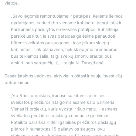
vietoje.
„Savo jėgomis remontuojame ir patalpas. Keliems šeimos
gydytojams, kurie dirbo viename kabinete, įrengti atskiri.
Kai kuriems pasiūlytos erdvesnės patalpos. Buhalterijai
persikėlus kitur, laisvas patalpas galėsime panaudoti
būtent sveikatos paslaugoms. Jose įsikurs skiepų
kabinetas. Tiek planavimo, tiek skiepijimo procedūros
bus teikiamos šalia, taigi sveikų žmonių srautai bus
atskirti nuo sergančiųjų“, – teigia N. Tarvydienė.
Pasak įstaigos vadovės, aktyviai ruoštasi ir naujų investicijų
pritraukimui.
„Yra 8-ios paraiškos, kuriose su kitomis pirminės
sveikatos priežiūros įstaigomis esame kaip partneriai.
Vienas iš projektų, kuris vyksta ir šiuo metu, – asmens
sveikatos priežiūros paslaugų namuose gerinimas.
Pateikta paraiška ir dėl ilgalaikės priežiūros paslaugų
plėtros ir numatytas 15 paliatyvios slaugos lovų
steigimas, nes pastebėjome, kad šių paslaugų poreikis