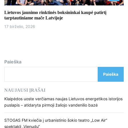
Lietuvos jaunimo rinktinės boksininkai kaupė patirtį
tarptautiniame mače Latvijoje
17 birželio, 2026
Paieška
Paieška
NAUJAUSI ĮRAŠAI
Klaipėdos uoste verčiamas naujas Lietuvos energetikos istorijos
puslapis – atidaryta pirmoji žaliojo vandenilio bazė
STOGAS FM kviečia į urbanistinio šokio teatro „Low Air“
spektaklį „Vienudu“