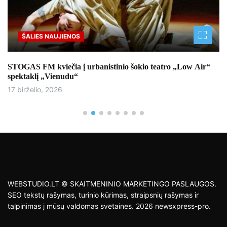
Sportas
teatro „Low Air“
Lietuvos jaunimo rinktinės boksininkai kau
tarptautiniame mače Latvijoje
17 birželio, 2026
WEBSTUDIO.LT © SKAITMENINIO MARKETINGO PASLAUGOS.
SEO tekstų rašymas, turinio kūrimas, straipsnių rašymas ir
talpinimas į mūsų valdomas svetaines. 2026 newsxpress-pro.