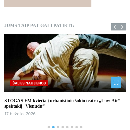
JUMS TAIP PAT GALI PATIKTI:
ŠALIES NAUJIENOS
STOGAS FM kviečia į urbanistinio šokio teatro „Low Air“
spektaklį „Vienudu“
17 birželio, 2026