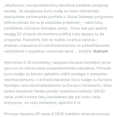
„Atsakymus į europarlamentarų klausimus pateikiau praėjusią
savaitę. Jie daugiausia buvo susiję su mano tolimesniais
tarptautinės partnerystės portfelio ir Global Gateway programos
plėtros planais bei su ja susijusiais projektais“, – sakė čekų
kandidatas į Europos Komisijos narius. „Tema taip pat apėmė
naująją ES užsienio ekonomikos politiką ir jos sąsajas su šia
programa. Paskutinis, bet ne mažiau svarbus dalykas –
atsakiau į klausimus ES bendradarbiavimo su pažeidžiamomis
valstybėmis ir pagalbos vystymuisi tema“, – pridūrė.
Nukirpti
.
Kiekvienas iš 26 kandidatų į naujosios Europos Komisijos narius
gavo po du bendruosius europarlamentarų klausimus. Pirmasis
buvo susijęs su bendru gebėjimu atlikti pareigas ir asmeniniu
nepriklausomumu, o antrasis klausimas buvo susijęs su Europos
Komisijos nario bendradarbiavimu su Europos Parlamentu. Kitus
penkis klausimus Sikelai parašė Vystymosi komiteto (DEVE)
nariai, prieš kuriuos čekų kandidatas taip pat turės viešą
svarstymą. Jis vyks trečiadienį, lapkričio 6 d.
Pirmuoju klausimu EP nariai iš DEVE komiteto teiravosi buvusio