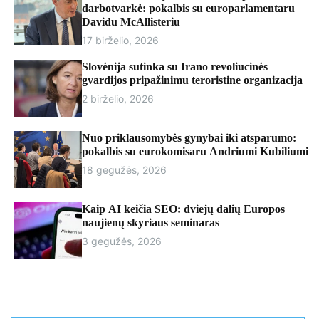
r
darbotvarkė: pokalbis su europarlamentaru
m
Davidu McAllisteriu
o
17 birželio, 2026
d
e
Slovėnija sutinka su Irano revoliucinės
gvardijos pripažinimu teroristine organizacija
2 birželio, 2026
Nuo priklausomybės gynybai iki atsparumo:
pokalbis su eurokomisaru Andriumi Kubiliumi
18 gegužės, 2026
Kaip AI keičia SEO: dviejų dalių Europos
naujienų skyriaus seminaras
3 gegužės, 2026