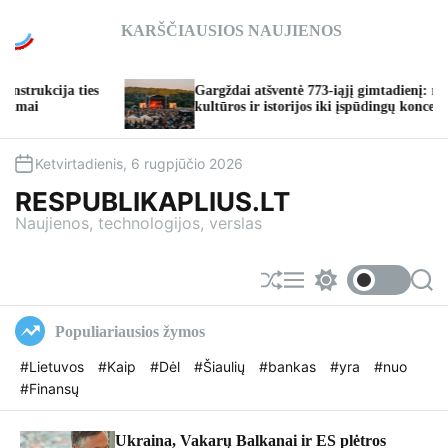
S
KARŠČIAUSIOS NAUJIENOS
k
i
p
Gargždai atšventė 773-iąjį gimtadienį: nuo
t
kultūros ir istorijos iki įspūdingų koncertų
o
c
o
Ketvirtadienis, 6 rugpjūčio 2026
n
RESPUBLIKAPLIUS.LT
t
Naujienos, technologijos, verslas
e
n
t
S
M
S
S
h
e
w
e
u
n
i
a
Populiariausios žymos
f
u
t
r
f
c
c
#Lietuvos
#Kaip
#Dėl
#Šiaulių
#bankas
#yra
#nuo
l
h
h
#Finansų
e
c
o
l
o
Ukraina, Vakarų Balkanai ir ES plėtros