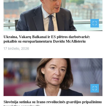
c
i
j
a
Ukraina, Vakarų Balkanai ir ES plėtros darbotvarkė:
t
pokalbis su europarlamentaru Davidu McAllisteriu
a
17 birželio, 2026
r
p
į
r
a
š
Slovėnija sutinka su Irano revoliucinės gvardijos pripažinimu