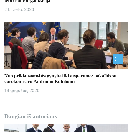
teroristine organizacija
ų
2 birželio, 2026
Nuo priklausomybės gynybai iki atsparumo: pokalbis su
eurokomisaru Andriumi Kubiliumi
18 gegužės, 2026
Daugiau iš autoriaus