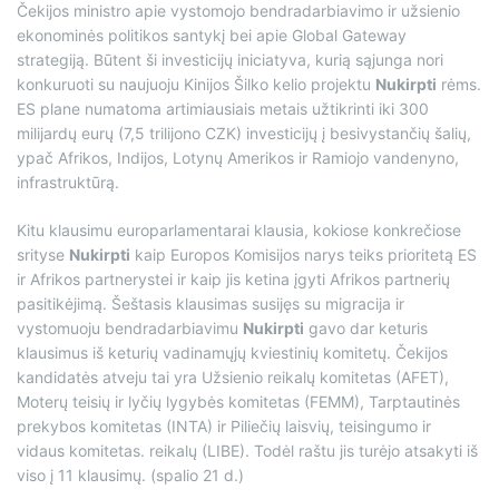
Čekijos ministro apie vystomojo bendradarbiavimo ir užsienio
ekonominės politikos santykį bei apie Global Gateway
strategiją. Būtent ši investicijų iniciatyva, kurią sąjunga nori
konkuruoti su naujuoju Kinijos Šilko kelio projektu
Nukirpti
rėms.
ES plane numatoma artimiausiais metais užtikrinti iki 300
milijardų eurų (7,5 trilijono CZK) investicijų į besivystančių šalių,
ypač Afrikos, Indijos, Lotynų Amerikos ir Ramiojo vandenyno,
infrastruktūrą.
Kitu klausimu europarlamentarai klausia, kokiose konkrečiose
srityse
Nukirpti
kaip Europos Komisijos narys teiks prioritetą ES
ir Afrikos partnerystei ir kaip jis ketina įgyti Afrikos partnerių
pasitikėjimą. Šeštasis klausimas susijęs su migracija ir
vystomuoju bendradarbiavimu
Nukirpti
gavo dar keturis
klausimus iš keturių vadinamųjų kviestinių komitetų. Čekijos
kandidatės atveju tai yra Užsienio reikalų komitetas (AFET),
Moterų teisių ir lyčių lygybės komitetas (FEMM), Tarptautinės
prekybos komitetas (INTA) ir Piliečių laisvių, teisingumo ir
vidaus komitetas. reikalų (LIBE). Todėl raštu jis turėjo atsakyti iš
viso į 11 klausimų. (spalio 21 d.)