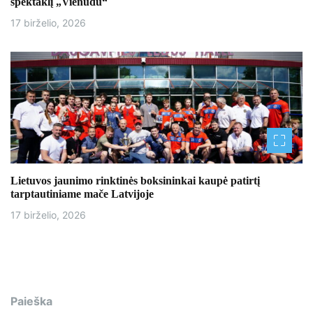
spektaklį „Vienudu“
17 birželio, 2026
Lietuvos jaunimo rinktinės boksininkai kaupė patirtį
tarptautiniame mače Latvijoje
17 birželio, 2026
Paieška