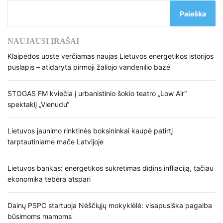
Paieška
NAUJAUSI ĮRAŠAI
Klaipėdos uoste verčiamas naujas Lietuvos energetikos istorijos
puslapis – atidaryta pirmoji žaliojo vandenilio bazė
STOGAS FM kviečia į urbanistinio šokio teatro „Low Air“
spektaklį „Vienudu“
Lietuvos jaunimo rinktinės boksininkai kaupė patirtį
tarptautiniame mače Latvijoje
Lietuvos bankas: energetikos sukrėtimas didins infliaciją, tačiau
ekonomika tebėra atspari
Dainų PSPC startuoja Nėščiųjų mokyklėlė: visapusiška pagalba
būsimoms mamoms