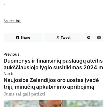
“`
Source link
Share
Tweet
Previous:
N
Duomenys ir finansinių paslaugų ateitis
a
aukščiausiojo lygio susitikimas 2024 m
v
Next:
Naujosios Zelandijos oro uostas įvedė
i
trijų minučių apkabinimo apribojimą
g
Jums tai gali patikti
a