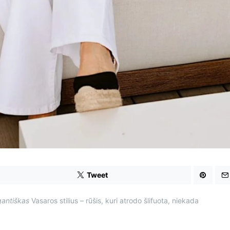
Tweet
gantiškas
Vasaros stilius – rūšis, kuri atrodo šlifuota, niekada