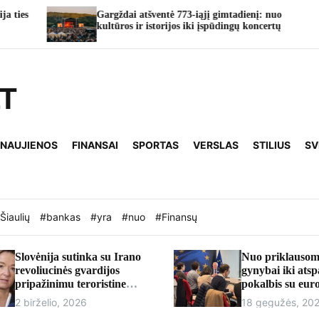
ntė 773-iąjį gimtadienį: nuo
TAURO RAGAS’26: Taur
orijos iki įspūdingų koncertų
taps vasaros švenčių sost
LT
 NAUJIENOS
FINANSAI
SPORTAS
VERSLAS
STILIUS
SV
Šiaulių
#bankas
#yra
#nuo
#Finansų
Slovėnija sutinka su Irano
Nuo priklausom
revoliucinės gvardijos
gynybai iki ats
pripažinimu teroristine
pokalbis su eu
organizacija
Andriumi Kubil
2 birželio, 2026
18 gegužės, 20