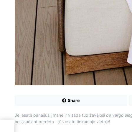
Share
Jei esate panašus į mane ir visada tuo žavėjosi
be vargo ele
nesijaučiant perdėta – jūs esate tinkamoje vietoje!
ė