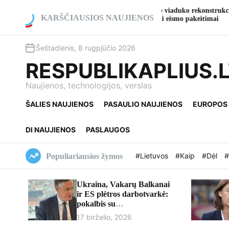
S
dama A2 kelio viaduko rekonstrukcija ties
Gargždai atšve
k
KARŠČIAUSIOS NAUJIENOS
rge: numatomi eismo pakeitimai
kultūros ir ist
i
p
Šeštadienis, 8 rugpjūčio 2026
t
o
RESPUBLIKAPLIUS.
c
o
Naujienos, technologijos, verslas
n
ŠALIES NAUJIENOS
PASAULIO NAUJIENOS
EUROPOS
t
e
n
DI NAUJIENOS
PASLAUGOS
t
#Lietuvos
#Kaip
#Dėl
#
Populiariausios žymos
Ukraina, Vakarų Balkanai
ir ES plėtros darbotvarkė:
pokalbis su
europarlamentaru Davidu
17 birželio, 2026
McAllisteriu