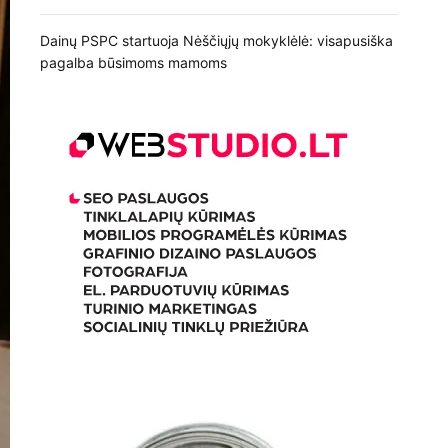
Dainų PSPC startuoja Nėščiųjų mokyklėlė: visapusiška
pagalba būsimoms mamoms