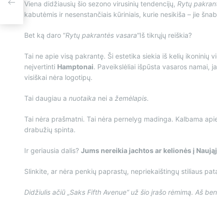
nas
Viena didžiausių šio sezono virusinių tendencijų,
Rytų pakran
kabutėmis ir nesenstančiais kūriniais, kurie nesikiša – jie šn
Bet ką daro “
Rytų pakrantės vasara
“Iš tikrųjų reiškia?
Tai ne apie visą pakrantę. Ši estetika siekia iš kelių ikoninių v
neįvertinti
Hamptonai
. Paveikslėliai išpūsta vasaros namai, ja
visiškai nėra logotipų.
Tai daugiau a
nuotaika
nei a
žemėlapis
.
Tai nėra prašmatni. Tai nėra pernelyg madinga. Kalbama apie 
drabužių spinta.
Ir geriausia dalis?
Jums nereikia jachtos ar kelionės į Naująj
Slinkite, ar nėra penkių paprastų, nepriekaištingų stiliaus pat
Didžiulis ačiū „Saks Fifth Avenue“ už šio įrašo rėmimą. Aš ben