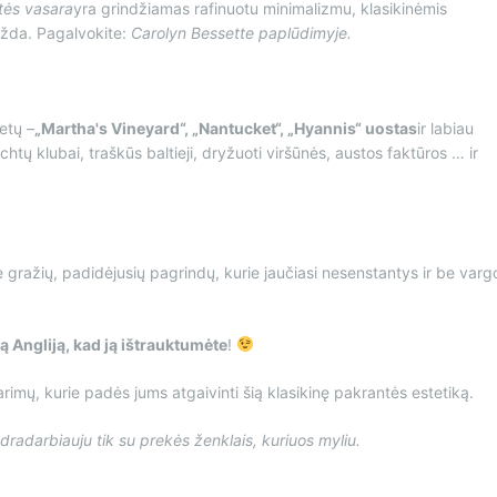
tės vasara
yra grindžiamas rafinuotu minimalizmu, klasikinėmis
abžda. Pagalvokite:
Carolyn Bessette paplūdimyje.
ietų –
„Martha's Vineyard“, „Nantucket“, „Hyannis“ uostas
ir labiau
chtų klubai, traškūs baltieji, dryžuoti viršūnės, austos faktūros … ir
gražių, padidėjusių pagrindų, kurie jaučiasi nesenstantys ir be varg
ą Angliją, kad ją ištrauktumėte
!
arimų, kurie padės jums atgaivinti šią klasikinę pakrantės estetiką.
dradarbiauju tik su prekės ženklais, kuriuos myliu.