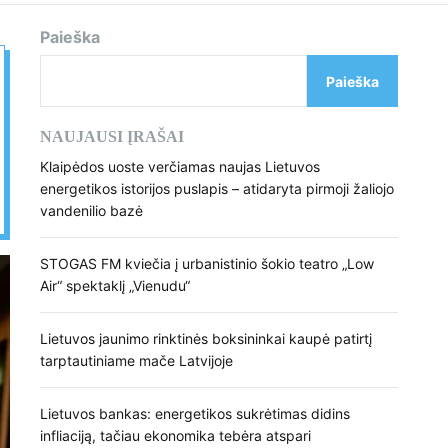
d
e
Paieška
Paieška
NAUJAUSI ĮRAŠAI
Klaipėdos uoste verčiamas naujas Lietuvos
energetikos istorijos puslapis – atidaryta pirmoji žaliojo
vandenilio bazė
STOGAS FM kviečia į urbanistinio šokio teatro „Low
Air“ spektaklį „Vienudu“
Lietuvos jaunimo rinktinės boksininkai kaupė patirtį
tarptautiniame mače Latvijoje
Lietuvos bankas: energetikos sukrėtimas didins
infliaciją, tačiau ekonomika tebėra atspari