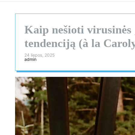
Kaip nešioti virusinė
tendenciją (à la Carol
24 liepos, 2025
admin