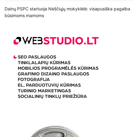
Dainų PSPC startuoja Nėščiųjų mokyklėlė: visapusiška pagalba
būsimoms mamoms