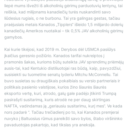
liepė mums išvežti iš alkoholinių gėrimų parduotuvių lentynų, tai
reiškia, kad milijonams kanadiečių turės nuskandinti savo
liūdesius rugiais, o ne burbonu. Tai yra galingas gestas, tačiau
praėjusiais metais Kanados „Tipplers“ išleido 1,5 milijardo dolerių
kanadiečių Amerikos nuotaikai – tik 0,5% JAV alkoholinių gėrimų
gamybos.
Kai kurie tikėjosi, kad 2019 m. Derybos dėl USMCA pasiūlys
įkalčius geresnio požiūrio. Kanados tarifai nukreiptos į
pramonės šakas, kurioms būtų suteikta JAV sprendimų priėmėjų
ausis-tai, kad Kentukio distiliuotojai ras būdą, kaip, pavyzdžiui,
susisiekti su tuometine senatų lyderiu Mitchu McConnellu. Tai
buvo susietas su draugiškais pokalbiais su verslo partneriais ir
politikais pasienio valstijose, kurios žino šiaurės šiaurės
eksporto vertę, kuri, atrodo, galų gale padėjo įtikinti Trumpą
pasirašyti susitarimą, kuris atrodė ne per daug skirtingas
NAFTA, vadindamas ją „geriausiu susitarimu, kurį mes“. Ve kada
nors padarė “. Tačiau trečiadienį po to, kai Kanados premjerai
nuvyko į Baltuosius rūmus pareikšti savo bylos, štabo viršininko
pavaduotojas pakartojo, kad tikslas yra aneksija.