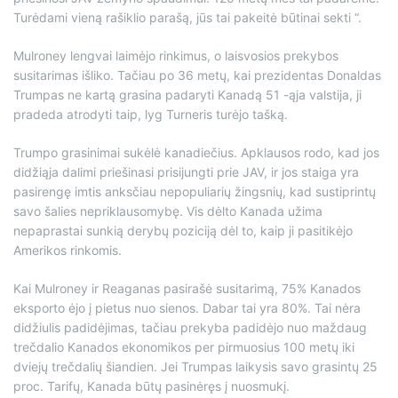
Turėdami vieną rašiklio parašą, jūs tai pakeitė būtinai sekti “.
Mulroney lengvai laimėjo rinkimus, o laisvosios prekybos
susitarimas išliko. Tačiau po 36 metų, kai prezidentas Donaldas
Trumpas ne kartą grasina padaryti Kanadą 51 -ąja valstija, ji
pradeda atrodyti taip, lyg Turneris turėjo tašką.
Trumpo grasinimai sukėlė kanadiečius. Apklausos rodo, kad jos
didžiąja dalimi priešinasi prisijungti prie JAV, ir jos staiga yra
pasirengę imtis anksčiau nepopuliarių žingsnių, kad sustiprintų
savo šalies nepriklausomybę. Vis dėlto Kanada užima
nepaprastai sunkią derybų poziciją dėl to, kaip ji pasitikėjo
Amerikos rinkomis.
Kai Mulroney ir Reaganas pasirašė susitarimą, 75% Kanados
eksporto ėjo į pietus nuo sienos. Dabar tai yra 80%. Tai nėra
didžiulis padidėjimas, tačiau prekyba padidėjo nuo maždaug
trečdalio Kanados ekonomikos per pirmuosius 100 metų iki
dviejų trečdalių šiandien. Jei Trumpas laikysis savo grasintų 25
proc. Tarifų, Kanada būtų pasinėręs į nuosmukį.