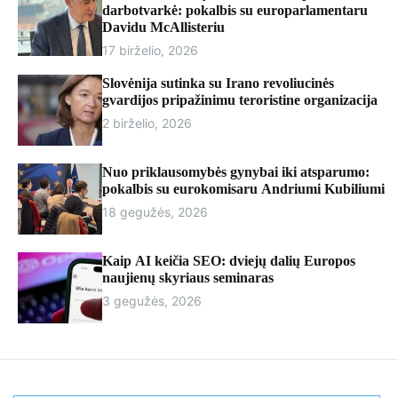
r
darbotvarkė: pokalbis su europarlamentaru
m
Davidu McAllisteriu
o
17 birželio, 2026
d
e
Slovėnija sutinka su Irano revoliucinės
gvardijos pripažinimu teroristine organizacija
2 birželio, 2026
Nuo priklausomybės gynybai iki atsparumo:
pokalbis su eurokomisaru Andriumi Kubiliumi
18 gegužės, 2026
Kaip AI keičia SEO: dviejų dalių Europos
naujienų skyriaus seminaras
3 gegužės, 2026