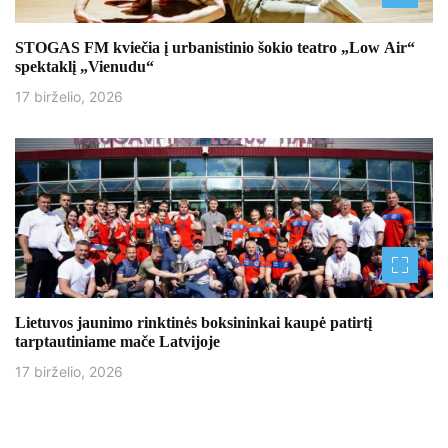
STOGAS FM kviečia į urbanistinio šokio teatro „Low Air“
spektaklį „Vienudu“
17 birželio, 2026
Lietuvos jaunimo rinktinės boksininkai kaupė patirtį
tarptautiniame mače Latvijoje
17 birželio, 2026