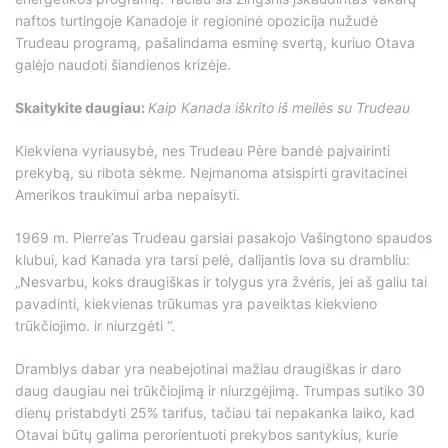
naftos turtingoje Kanadoje ir regioninė opozicija nužudė
Trudeau programą, pašalindama esminę svertą, kuriuo Otava
galėjo naudoti šiandienos krizėje.
Skaitykite daugiau:
Kaip Kanada iškrito iš meilės su Trudeau
Kiekviena vyriausybė, nes Trudeau Père bandė paįvairinti
prekybą, su ribota sėkme. Neįmanoma atsispirti gravitacinei
Amerikos traukimui arba nepaisyti.
1969 m. Pierre’as Trudeau garsiai pasakojo Vašingtono spaudos
klubui, kad Kanada yra tarsi pelė, dalijantis lova su drambliu:
„Nesvarbu, koks draugiškas ir tolygus yra žvėris, jei aš galiu tai
pavadinti, kiekvienas trūkumas yra paveiktas kiekvieno
trūkčiojimo. ir niurzgėti “.
Dramblys dabar yra neabejotinai mažiau draugiškas ir daro
daug daugiau nei trūkčiojimą ir niurzgėjimą. Trumpas sutiko 30
dienų pristabdyti 25% tarifus, tačiau tai nepakanka laiko, kad
Otavai būtų galima perorientuoti prekybos santykius, kurie