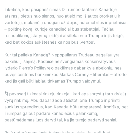
Tikėtina, kad pasipriešinimas D.Trumpo tarifams Kanadoje
atsiras į pietus nuo sienos, nuo atleidimo iš autoalororkerių ir
vartotojų, mokančių daugiau už dujas, automobilius ir prietaisus
– politinę kovą, kurioje kanadiečiai bus stebėtojai. Tačiau
respublikonų įstatymų leidėjai atsilieka nuo Trumpo ir jis teigė,
kad bet kokios aukštesnės kainos bus „vertos“.
Kur tai palieka Kanadą? Nepopuliarus Trudeau pagaliau yra
pakeliui į išėjimą. Kadaise neišvengiamas konservatyvaus
lyderio Pierre’o Poilievre’o pakilimas dabar kyla abejonių, nes
buvęs centrinis bankininkas Markas Carney – liberalas – atrodo,
kad jis gali būti labiau tinkamas Trumpo valdymui.
Šį pavasarį tikimasi rinkėjų rinkėjai, kad apsispręstų tarp dviejų
vyrų rinkimų. Abu dabar žada atsistoti prie Trumpo ir priimti
sunkius sprendimus, kad Kanada būtų atsparesnė. Ironiška, bet
Trumpas galbūt padarė kanadiečius palankumą,
pastūmėdamas juos daryti tai, ką jie turėjo padaryti seniai.
Pelė patyrė nemalonią baimę ir daro viską, ką gali, kad