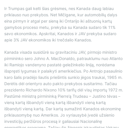
Ir Trumpas gali kelti šias grėsmes, nes Kanada daug labiau
priklauso nuo prekybos. Net Mičigane, kur automobilių dalys
eina pirmyn ir atgal per sieną iki Ontarijo iki aštuonių kartų
gamybos proceso metu, prekyba su Kanada sudaro tik 11%
savo ekonomikos. Apskritai, Kanados ir JAV prekyba sudaro
apie 3% JAV ekonomikos iki trečdalio Kanados.
Kanada visada susidūrė su gravitaciniu JAV, pirmojo ministro
pirmininko sero Johno A. MacDonaldo, patrauklumu nuo Atlanto
iki Ramiojo vandenyno pastatė geležinkelio liniją, norėdama
išspręsti lygumas ir palaikyti amerikiečius. Po Antrojo pasaulinio
karo šalis pradėjo liautis priešintis sunkio jėgos traukai, 1965 m.
Derėtis dėl orientyro auto pakto prekybos susitarimo. Tačiau
prezidento Richardo Nixono 10% tarifų dėl visų importų 1972 m.
Pastūmė ministrą pirmininką Pierre’ą Trudeau – Justino tėvas –
vieną kartą išbandyti vieną kartą išbandyti vieną kartą
išbandyti vieną kartą. Dar kartą sumažinti Kanados ekonominę
priklausomybę nuo Amerikos. Jo vyriausybė įvedė užsienio
investicijų peržiūros procesą ir galiausiai Nacionalinę
energetikos programą. Tačiau šis žingsnis įskaudintas Vakarų