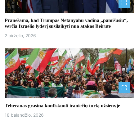
ų
Pranešama, kad Trumpas Netanyahu vadina „pamišusiu“,
verčia Izraelio lyderį susilaikyti nuo atakos Beirute
2 birželio, 2026
Teheranas grasina konfiskuoti iraniečių turtą užsienyje
18 balandžio, 2026