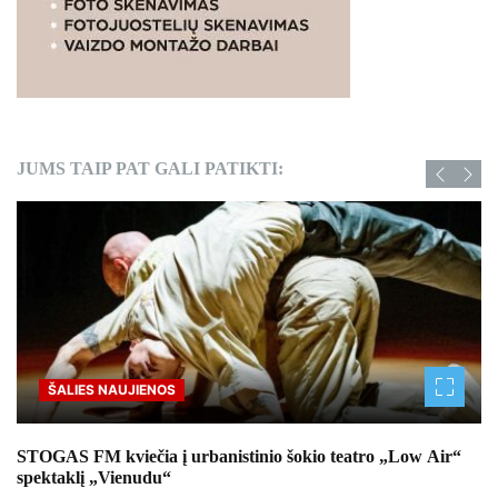
JUMS TAIP PAT GALI PATIKTI:
ŠALIES NAUJIENOS
STOGAS FM kviečia į urbanistinio šokio teatro „Low Air“
spektaklį „Vienudu“