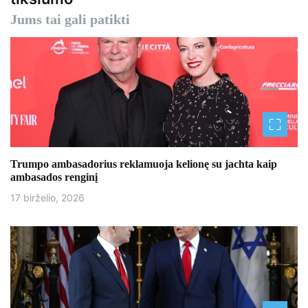
c
Jums tai gali patikti
i
j
a
t
a
r
Trumpo ambasadorius reklamuoja kelionę su jachta kaip
ambasados ​​renginį
p
17 birželio, 2026
į
r
a
š