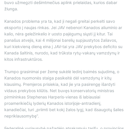
buvo užmegzti dešimtmečius aplink prielaidas, kurios dabar
žlunga.
Kanados problema yra ta, kad ji negali greitai perkelti savo
eksporto į naujas rinkas. Jei JAV nebenori Kanados aliuminio ar
kalio, nėra geležinkelio ir uosto pajėgumų siųsti jį kitur. Tai
panašus atvejis, kai 4 milijonai barelių supjaustytos žaliavos,
kuri kiekvieną dieną eina į JAV-tai yra JAV prekybos deficito su
Kanada šaltinis, nurodo, kad trūksta rytų-vakarų vamzdynų ir
kitos infrastruktūros.
Trumpo grasinimai per žemę sukėlė ledinį baimės sujudimą, o
Kanados nuomonės staiga pasikeitė dėl vamzdynų ir kitų
klausimų. Premjeros prisiekia, kad jie yra pasirengę išardyti
vidaus prekybos kliūtis. Net buvęs konservatorių ministras
pirmininkas Stephenas Harperis-vienas iš labiausiai
proamerikiečių lyderių Kanados istorijoje-antradienį,
kanadiečiai, turi „priimti bet kokį žalos lygį, kad išsaugotų šalies
nepriklausomybę“.
Federalinė vyriausybė pažadėjo atsakomųjų tarifų, o provincijos