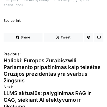
apsisaugotų.
Source link
Share
Tweet
Previous:
N
Halicki: Europos Zurabiszwili
a
Parlamento pripažinimas kaip teisėtas
v
Gruzijos prezidentas yra svarbus
žingsnis
i
Next:
g
LLMS aktualūs: palyginimas RAG ir
CAG, siekiant AI efektyvumo ir
a
tikslumo