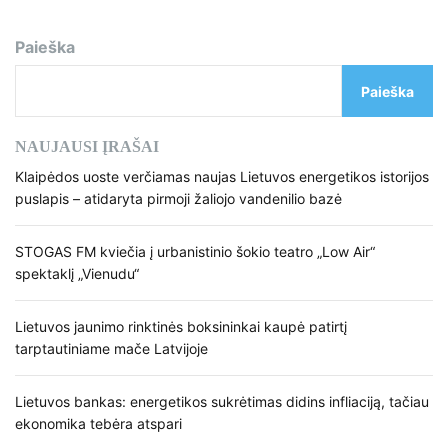
Paieška
Paieška
NAUJAUSI ĮRAŠAI
Klaipėdos uoste verčiamas naujas Lietuvos energetikos istorijos
puslapis – atidaryta pirmoji žaliojo vandenilio bazė
STOGAS FM kviečia į urbanistinio šokio teatro „Low Air“
spektaklį „Vienudu“
Lietuvos jaunimo rinktinės boksininkai kaupė patirtį
tarptautiniame mače Latvijoje
Lietuvos bankas: energetikos sukrėtimas didins infliaciją, tačiau
ekonomika tebėra atspari