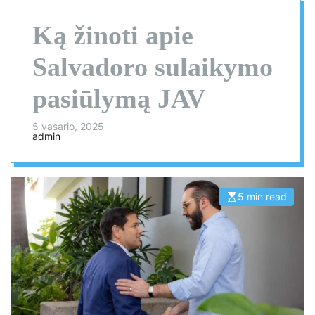
Ką žinoti apie
Salvadoro sulaikymo
pasiūlymą JAV
5 vasario, 2025
admin
5 min read
E
s
t
i
m
a
t
e
d
r
e
a