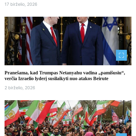
a
17 birželio, 2026
r
p
į
r
a
š
Pranešama, kad Trumpas Netanyahu vadina „pamišusiu“,
verčia Izraelio lyderį susilaikyti nuo atakos Beirute
ų
2 birželio, 2026