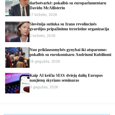
r
darbotvarkė: pokalbis su europarlamentaru
m
Davidu McAllisteriu
o
17 birželio, 2026
d
e
Slovėnija sutinka su Irano revoliucinės
gvardijos pripažinimu teroristine organizacija
2 birželio, 2026
Nuo priklausomybės gynybai iki atsparumo:
pokalbis su eurokomisaru Andriumi Kubiliumi
18 gegužės, 2026
Kaip AI keičia SEO: dviejų dalių Europos
naujienų skyriaus seminaras
3 gegužės, 2026