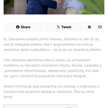
d
t
i
m
e
Share
Tweet
E
L Salvadoras pasiūlė priimti žmones, ištremtus iš JAV už tai,
kad jis nelegaliai pateko į šalį ir apgyvendintų kai kuriuos
smurtinius šalies nusikaltėlius – net jei jie yra Amerikos piliečiai.
JAV valstybės sekretorius Marco Rubio, po pirmadienio
susitikimo su Salvadoro prezidentu Nayibu Bukele, paskelbė jį
„precedento neturinčiausią, nepaprastą“ pasiūlymą, kurį šalis
dar gavo vykstančios pasaulinės migracijos bangoje.
Išsami informacija apie susitarimą yra nedaug, o imigracijos ir
konstituciniai ekspertai abejoja jo teisėtumu. Štai ką reikia
žinoti: