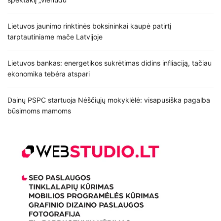
Lietuvos jaunimo rinktinės boksininkai kaupė patirtį
tarptautiniame mače Latvijoje
Lietuvos bankas: energetikos sukrėtimas didins infliaciją, tačiau
ekonomika tebėra atspari
Dainų PSPC startuoja Nėščiųjų mokyklėlė: visapusiška pagalba
būsimoms mamoms