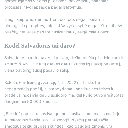
garantuojamos visiems piliečiams, pavyzdžiui, tinkamas
procesas ir lygi apsauga pagal įstatymus.
„Taigi, kaip prezidentas Trumpas pats negali pašalinti
pirmagimio pilietybės, taip ir JAV vyriausybė negali ištremti JAV
piliečių, net jei jie padarė nusikaltimus“,-teigė Yale-Loehr.
Kodėl Salvadoras tai daro?
Salvadoras bando paversti puslapį dešimtmečių pilietinio karo ir
smurto iš MS-13 ir kitų gatvės gaujų, kurios ilgą laiką pavertė jį
viena pavojingiausių pasaulio šalių.
Bukele, 6 milijonų gyventojų šalis 2022 m. Paskelbė
nepaprastąją padėtį, sustabdydama konstitucines teises ir
pradėjusi nuožmią gaujų susidorojimą, dėl kurio buvo areštuotas
daugiau nei 80 000 žmonių.
„Bukele“ populiarumas išaugo, nes nusikalstamumas sumažėjo
iki rekordinio žemiausio 114 žmogžudysčių pernai, tačiau
žmogaus teisių grupės skundėsi, kad daugelis žmonių yra