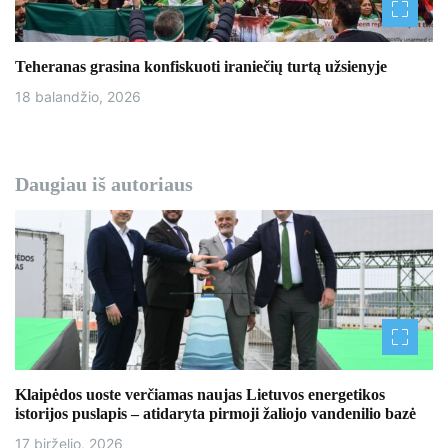
Teheranas grasina konfiskuoti iraniečių turtą užsienyje
18 balandžio, 2026
Daugiau iš autoriaus
Klaipėdos uoste verčiamas naujas Lietuvos energetikos
istorijos puslapis – atidaryta pirmoji žaliojo vandenilio bazė
17 birželio, 2026