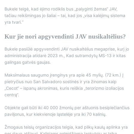
Bukele teigė, kad ėjimo rodiklis bus „palyginti žemas“ JAV,
tačiau reikšmingas jo šaliai – tai, kad jos „visa kalėjimų sistema
yra tvari.“
Kur jie nori apgyvendinti JAV nusikaltėlius?
Bukele pasiūlė apgyvendinti JAV nusikaltėlius megaprise, kurį jo
administracija atidarė 2023 m., Kad sutramdytų MS-13 ir kitas
galingas gatvės gaujas.
Maksimalaus saugumo įrenginys yra apie 45 mylių. (72 km.) Į
pietryčius nuo San Salvadoro sostinės ir yra žinomas kaip
„Cecot“ – ispanų akronimas, kuris reiškia „terorizmo izoliacijos
centrą“.
Objekte gali būti iki 40 000 žmonių per aštuonis besiplečiančius
paviljonus, kur kiekvienoje ląstelėje yra iki 70 kalinių.
Žmogaus teisių organizacijos teigia, kad plikų kaulų aplinka yra
per daug atšiauri. Kaliniams neleidžiama lankytojų ar laiko