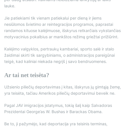
lauke.
Jie patiekiami tik vienam patiekalui per dieną ir jiems
nesiūlomos švietimo ar reintegracijos programos, paprastai
randamos kituose kalėjimuose, išskyrus retkarčiais vykstančias
motyvacinius pokalbius ar mankštos režimą griežtai prižiūrint.
Kalėjimo valgyklos, pertraukų kambariai, sporto salė ir stalo
žaidimai skirti tik sargybiniams, o administracijos pareigūnai
teigė, kad kaliniai niekada negrįš į savo bendruomenes.
Ar tai net teisėta?
Užsienio piliečių deportavimas į kitas, išskyrus jų gimtąją žemę,
yra teisėta, tačiau Amerikos piliečių deportavimui beveik ne.
Pagal JAV imigracijos įstatymus, tokią šalį kaip Salvadoras
Prezidentai George’as W. Bushas ir Barackas Obama.
Be to, ji pažymėjo, kad deportacija yra teisinis terminas,