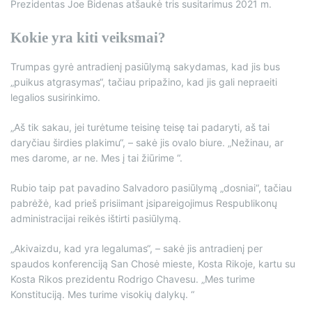
Prezidentas Joe Bidenas atšaukė tris susitarimus 2021 m.
Kokie yra kiti veiksmai?
Trumpas gyrė antradienį pasiūlymą sakydamas, kad jis bus
„puikus atgrasymas“, tačiau pripažino, kad jis gali nepraeiti
legalios susirinkimo.
„Aš tik sakau, jei turėtume teisinę teisę tai padaryti, aš tai
daryčiau širdies plakimu“, – sakė jis ovalo biure. „Nežinau, ar
mes darome, ar ne. Mes į tai žiūrime “.
Rubio taip pat pavadino Salvadoro pasiūlymą „dosniai“, tačiau
pabrėžė, kad prieš prisiimant įsipareigojimus Respublikonų
administracijai reikės ištirti pasiūlymą.
„Akivaizdu, kad yra legalumas“, – sakė jis antradienį per
spaudos konferenciją San Chosė mieste, Kosta Rikoje, kartu su
Kosta Rikos prezidentu Rodrigo Chavesu. „Mes turime
Konstituciją. Mes turime visokių dalykų. “