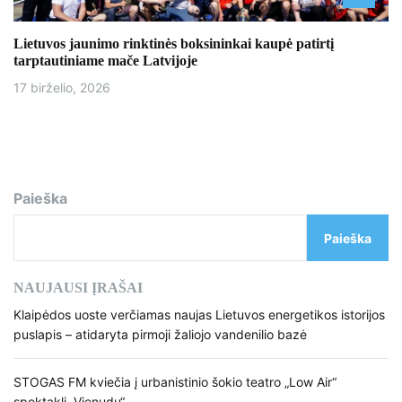
Lietuvos jaunimo rinktinės boksininkai kaupė patirtį
tarptautiniame mače Latvijoje
17 birželio, 2026
Paieška
Paieška
NAUJAUSI ĮRAŠAI
Klaipėdos uoste verčiamas naujas Lietuvos energetikos istorijos
puslapis – atidaryta pirmoji žaliojo vandenilio bazė
STOGAS FM kviečia į urbanistinio šokio teatro „Low Air“
spektaklį „Vienudu“