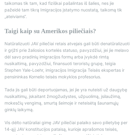
taikomas tik tam, kad fiziškai pašalintas iš šalies, nes jie
pažeidė tam tikrą Imigracijos įstatymo nuostatą, taikomą tik
„ateiviams“.
Taigi kaip su Amerikos piliečiais?
Natūralizuoti JAV piliečiai retais atvejais gali būti denatūralizuoti
ir grįžti prie žaliosios kortelės statuso, pavyzdžiui, jei jie melavo
dėl savo pradinių imigracijos formų arba įvykdė rimtą
nusikaltimą, pavyzdžiui, finansuoti teroristų grupę, teigia
Stephen Yale-Loehr, imigracijos Imigracija Teisės ekspertas ir
pensininkas Kornelio teisės mokyklos profesorius.
Tada jis gali būti deportuojamas, jei jie yra nuteisti už daugybę
nusikaltimų, įskaitant žmogžudystes, užpuolimą, įsilaužimą,
mokesčių vengimą, smurtą šeimoje ir neteisėtą šaunamųjų
ginklų laikymą.
Vis dėlto natūraliai gimę JAV piliečiai palaiko savo pilietybę per
14-ąjį JAV konstitucijos pataisą, kurioje aprašomos teisės,