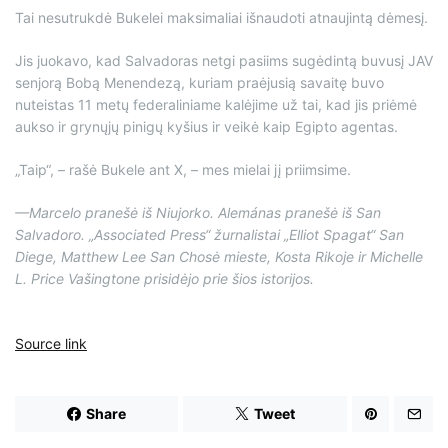
Tai nesutrukdė Bukelei maksimaliai išnaudoti atnaujintą dėmesį.
Jis juokavo, kad Salvadoras netgi pasiims sugėdintą buvusį JAV
senjorą Bobą Menendezą, kuriam praėjusią savaitę buvo
nuteistas 11 metų federaliniame kalėjime už tai, kad jis priėmė
aukso ir grynųjų pinigų kyšius ir veikė kaip Egipto agentas.
„Taip“, – rašė Bukele ant X, – mes mielai jį priimsime.
—Marcelo pranešė iš Niujorko. Alemánas pranešė iš San
Salvadoro. „Associated Press“ žurnalistai „Elliot Spagat“ San
Diege, Matthew Lee San Chosė mieste, Kosta Rikoje ir Michelle
L. Price Vašingtone prisidėjo prie šios istorijos.
Source link
Share
Tweet