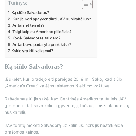
Turinys:
Ką siūlo Salvadoras?
Kur jie nori apgyvendinti JAV nusikaltėlius?
Ar tai net teisėta?
Taigi kaip su Amerikos piliečiais?
Kodėl Salvadoras tai daro?
Ar tai buvo padaryta prieš kitur?
Kokie yra kiti veiksmai?
Ką siūlo Salvadoras?
„Bukele“, kuri pradėjo eiti pareigas 2019 m., Sako, kad siūlo
„America’s Great“ kalėjimų sistemos išleidimo vožtuvą.
Rašydamas X, jis sakė, kad Centrinės Amerikos tauta leis JAV
„perduoti“ dalį savo kalinių gyventojų, tačiau ji imsis tik nuteistų
nusikaltėlių.
JAV turėtų mokėti Salvadorą už kalinius, nors jis neatskleidė
prašomos kainos.