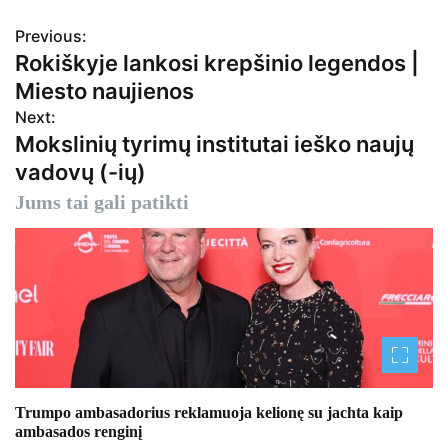
Previous:
N
Rokiškyje lankosi krepšinio legendos |
a
Miesto naujienos
v
Next:
Mokslinių tyrimų institutai ieško naujų
i
vadovų (-ių)
g
Jums tai gali patikti
a
c
i
j
a
Trumpo ambasadorius reklamuoja kelionę su jachta kaip
t
ambasados ​​renginį