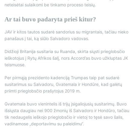
neteisėtai sulaikomi be tinkamo proceso teisių.
Ar tai buvo padaryta prieš kitur?
JAV ir kitos tautos sudarė sandorius su migrantais, tačiau nieko
panašaus į tai, ką siūlo Salvadoro vadovas.
Didžioji Britanija susitaria su Ruanda, skirta siųsti prieglobsčio
ieškotojus į Rytų Afrikos šalį, nors Accord’as buvo užkluptas JK
teismuose.
Per pirmąją prezidento kadenciją Trumpas taip pat sudarė
susitarimus su Salvadoru, Gvatemala ir Hondūre, kad galėtų
priimti prieglobsčio prašytojus 2019 m.
Gvatemala buvo vienintelis iš trijų įsigaliojusių susitarimų. Buvo
išsiųsta daugiau nei 900 žmonių iš Salvadoro ir Hondūro, tačiau
tik nedaugelis ieškojo prieglobsčio ir vietoj to tęsė savo šalis,
vadinamose „deportavimu su paleidimu“.