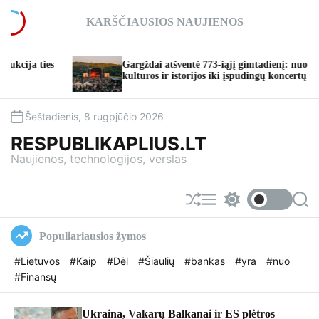
S
KARŠČIAUSIOS NAUJIENOS
k
i
p
Gargždai atšventė 773-iąjį gimtadienį: nuo
T
t
kultūros ir istorijos iki įspūdingų koncertų
t
o
c
o
Šeštadienis, 8 rugpjūčio 2026
n
RESPUBLIKAPLIUS.LT
t
Naujienos, technologijos, verslas
e
n
t
S
M
S
S
h
e
w
e
u
n
i
a
Populiariausios žymos
f
u
t
r
f
c
c
#Lietuvos
#Kaip
#Dėl
#Šiaulių
#bankas
#yra
#nuo
l
h
h
#Finansų
e
c
o
l
o
Ukraina, Vakarų Balkanai ir ES plėtros