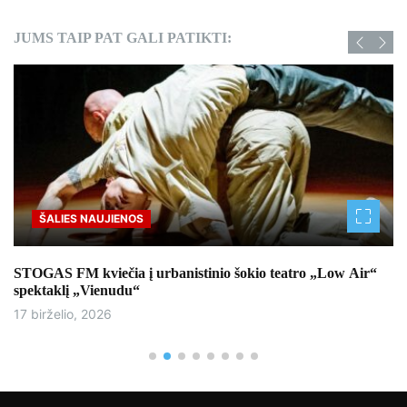
JUMS TAIP PAT GALI PATIKTI:
Sportas
 „Low Air“
Lietuvos jaunimo rinktinės boksininkai kaupė pati
tarptautiniame mače Latvijoje
17 birželio, 2026