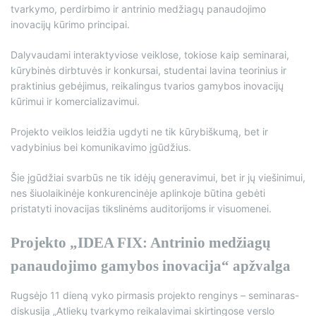
tvarkymo, perdirbimo ir antrinio medžiagų panaudojimo
inovacijų kūrimo principai.
Dalyvaudami interaktyviose veiklose, tokiose kaip seminarai,
kūrybinės dirbtuvės ir konkursai, studentai lavina teorinius ir
praktinius gebėjimus, reikalingus tvarios gamybos inovacijų
kūrimui ir komercializavimui.
Projekto veiklos leidžia ugdyti ne tik kūrybiškumą, bet ir
vadybinius bei komunikavimo įgūdžius.
Šie įgūdžiai svarbūs ne tik idėjų generavimui, bet ir jų viešinimui,
nes šiuolaikinėje konkurencinėje aplinkoje būtina gebėti
pristatyti inovacijas tikslinėms auditorijoms ir visuomenei.
Projekto „IDEA FIX: Antrinio medžiagų
panaudojimo gamybos inovacija“ apžvalga
Rugsėjo 11 dieną vyko pirmasis projekto renginys – seminaras-
diskusija „Atliekų tvarkymo reikalavimai skirtingose verslo