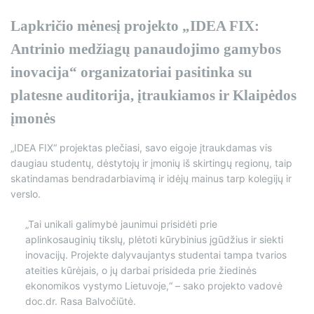
Lapkričio mėnesį projekto „IDEA FIX:
Antrinio medžiagų panaudojimo gamybos
inovacija“ organizatoriai pasitinka su
platesne auditorija, įtraukiamos ir Klaipėdos
įmonės
„IDEA FIX“ projektas plečiasi, savo eigoje įtraukdamas vis
daugiau studentų, dėstytojų ir įmonių iš skirtingų regionų, taip
skatindamas bendradarbiavimą ir idėjų mainus tarp kolegijų ir
verslo.
„Tai unikali galimybė jaunimui prisidėti prie
aplinkosauginių tikslų, plėtoti kūrybinius įgūdžius ir siekti
inovacijų. Projekte dalyvaujantys studentai tampa tvarios
ateities kūrėjais, o jų darbai prisideda prie žiedinės
ekonomikos vystymo Lietuvoje,“ – sako projekto vadovė
doc.dr. Rasa Balvočiūtė.