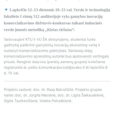
Lapkričio 12–13 dienomis 10–15 val. Verslo ir technologijų
fakulteto I rūmų 512 auditorijoje vyks gamybos inovacijų
komercializavimo dirbtuvės-konkursas taikant imitacinės
verslo įmonės metodiką „Kietas riešutas“.
Vadovaujant KTU ir VU ŠA dėstytojams, studentai turės
galimybę patikrinti gamybinių inovacijų ekonominę vertę ir
nustatyti komercializavimo galimybes. Geriausių idėjų
komercializavimo sprendimų autoriai bus apdovanoti vertingais
prizais. Renginio dalyvius (penkių asmenų grupes) kviečiame
registruotis el. paštu komunikacijos.kat@svako.lt iki lapkričio 8
d. 15 val.
Projekto vadovė: doc. dr. Rasa Balvočiūtė. Projekto grupės
narės: doc. dr. Jurgita Macienė, doc. dr. Ligita Šalkauskienė,
Sigita Tautkevičienė, Violeta Petraškienė.