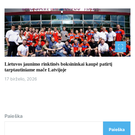
Lietuvos jaunimo rinktinės boksininkai kaupė patirtį
tarptautiniame mače Latvijoje
17 birželio, 2026
Paieška
Paieška