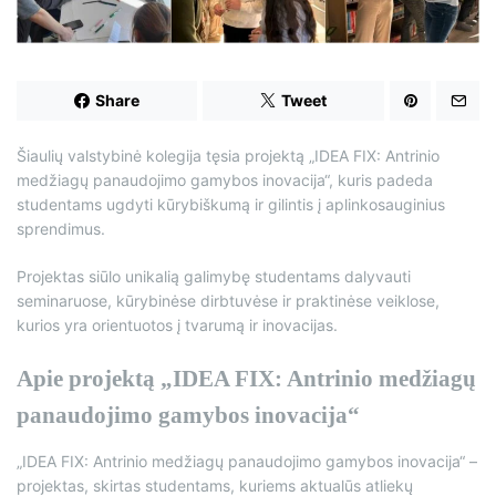
d
t
i
m
e
Share
Tweet
Šiaulių valstybinė kolegija tęsia projektą „IDEA FIX: Antrinio
medžiagų panaudojimo gamybos inovacija“, kuris padeda
studentams ugdyti kūrybiškumą ir gilintis į aplinkosauginius
sprendimus.
Projektas siūlo unikalią galimybę studentams dalyvauti
seminaruose, kūrybinėse dirbtuvėse ir praktinėse veiklose,
kurios yra orientuotos į tvarumą ir inovacijas.
Apie projektą „IDEA FIX: Antrinio medžiagų
panaudojimo gamybos inovacija“
„IDEA FIX: Antrinio medžiagų panaudojimo gamybos inovacija“ –
projektas, skirtas studentams, kuriems aktualūs atliekų