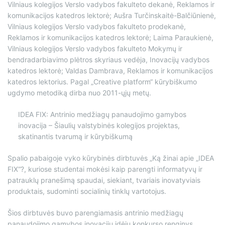
Vilniaus kolegijos Verslo vadybos fakulteto dekanė, Reklamos ir
komunikacijos katedros lektorė; Aušra Turčinskaitė-Balčiūnienė,
Vilniaus kolegijos Verslo vadybos fakulteto prodekanė,
Reklamos ir komunikacijos katedros lektorė; Laima Paraukienė,
Vilniaus kolegijos Verslo vadybos fakulteto Mokymų ir
bendradarbiavimo plėtros skyriaus vedėja, Inovacijų vadybos
katedros lektorė; Valdas Dambrava, Reklamos ir komunikacijos
katedros lektorius. Pagal „Creative platform“ kūrybiškumo
ugdymo metodiką dirba nuo 2011-ųjų metų.
IDEA FIX: Antrinio medžiagų panaudojimo gamybos
inovacija – Šiaulių valstybinės kolegijos projektas,
skatinantis tvarumą ir kūrybiškumą
Spalio pabaigoje vyko kūrybinės dirbtuvės „Ką žinai apie „IDEA
FIX“?, kuriose studentai mokėsi kaip parengti informatyvų ir
patrauklų pranešimą spaudai, siekiant, tvariais inovatyviais
produktais, sudominti socialinių tinklų vartotojus.
Šios dirbtuvės buvo parengiamasis antrinio medžiagų
panaudojimo gamybos inovacijų idėjų konkurso renginys,