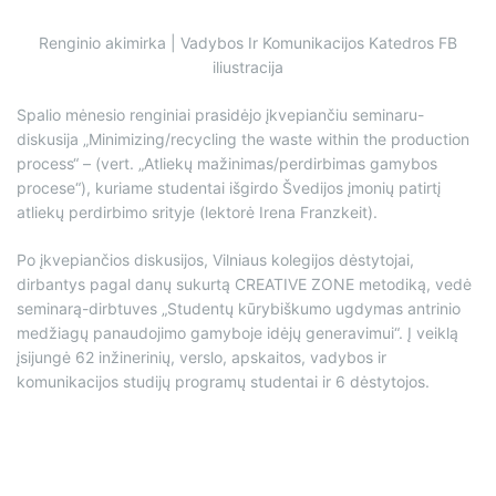
Renginio akimirka | Vadybos Ir Komunikacijos Katedros FB
iliustracija
Spalio mėnesio renginiai prasidėjo įkvepiančiu seminaru-
diskusija „Minimizing/recycling the waste within the production
process“ – (vert. „Atliekų mažinimas/perdirbimas gamybos
procese“), kuriame studentai išgirdo Švedijos įmonių patirtį
atliekų perdirbimo srityje (lektorė Irena Franzkeit).
Po įkvepiančios diskusijos, Vilniaus kolegijos dėstytojai,
dirbantys pagal danų sukurtą CREATIVE ZONE metodiką, vedė
seminarą-dirbtuves „Studentų kūrybiškumo ugdymas antrinio
medžiagų panaudojimo gamyboje idėjų generavimui“. Į veiklą
įsijungė 62 inžinerinių, verslo, apskaitos, vadybos ir
komunikacijos studijų programų studentai ir 6 dėstytojos.