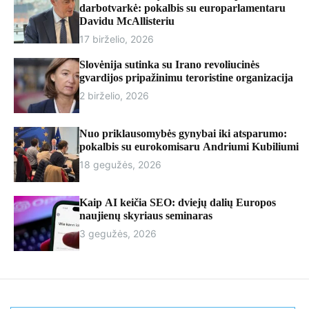
r
darbotvarkė: pokalbis su europarlamentaru
m
Davidu McAllisteriu
o
17 birželio, 2026
d
e
Slovėnija sutinka su Irano revoliucinės
gvardijos pripažinimu teroristine organizacija
2 birželio, 2026
Nuo priklausomybės gynybai iki atsparumo:
pokalbis su eurokomisaru Andriumi Kubiliumi
18 gegužės, 2026
Kaip AI keičia SEO: dviejų dalių Europos
naujienų skyriaus seminaras
3 gegužės, 2026