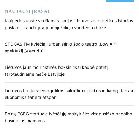
NAUJAUSI ĮRAŠAI
Klaipėdos uoste verčiamas naujas Lietuvos energetikos istorijos
puslapis – atidaryta pirmoji žaliojo vandenilio bazė
STOGAS FM kviečia į urbanistinio šokio teatro „Low Air“
spektaklį „Vienudu“
Lietuvos jaunimo rinktinės boksininkai kaupė patirtį
tarptautiniame mače Latvijoje
Lietuvos bankas: energetikos sukrėtimas didins infliaciją, tačiau
ekonomika tebėra atspari
Dainų PSPC startuoja Nėščiųjų mokyklėlė: visapusiška pagalba
būsimoms mamoms