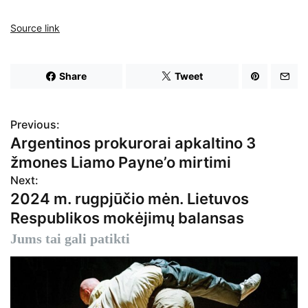
Source link
Share
Tweet
Previous:
N
Argentinos prokurorai apkaltino 3
a
žmones Liamo Payne’o mirtimi
v
Next:
2024 m. rugpjūčio mėn. Lietuvos
i
Respublikos mokėjimų balansas
g
Jums tai gali patikti
a
c