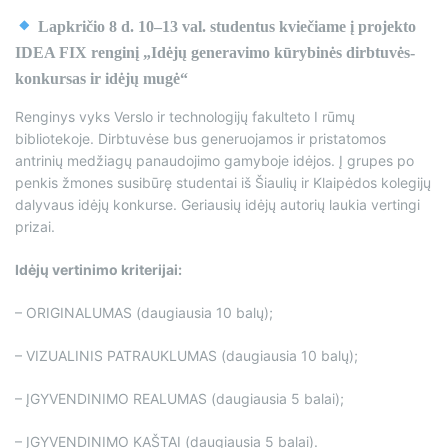
Lapkričio 8 d. 10–13 val. studentus kviečiame į projekto
IDEA FIX renginį „Idėjų generavimo kūrybinės dirbtuvės-
konkursas ir idėjų mugė“
Renginys vyks Verslo ir technologijų fakulteto I rūmų
bibliotekoje. Dirbtuvėse bus generuojamos ir pristatomos
antrinių medžiagų panaudojimo gamyboje idėjos. Į grupes po
penkis žmones susibūrę studentai iš Šiaulių ir Klaipėdos kolegijų
dalyvaus idėjų konkurse. Geriausių idėjų autorių laukia vertingi
prizai.
Idėjų vertinimo kriterijai:
– ORIGINALUMAS (daugiausia 10 balų);
– VIZUALINIS PATRAUKLUMAS (daugiausia 10 balų);
– ĮGYVENDINIMO REALUMAS (daugiausia 5 balai);
– ĮGYVENDINIMO KAŠTAI (daugiausia 5 balai).