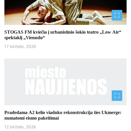
i
j
a
STOGAS FM kviečia į urbanistinio šokio teatro „Low Air“
t
spektaklį „Vienudu“
a
17 birželio, 2026
r
p
į
r
a
š
Pradedama A2 kelio viaduko rekonstrukcija ties Ukmerge:
numatomi eismo pakeitimai
ų
12 birželio, 2026