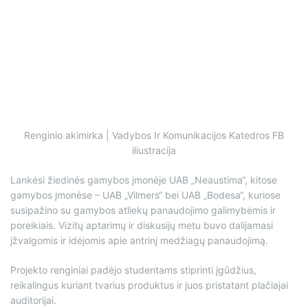
Renginio akimirka | Vadybos Ir Komunikacijos Katedros FB
iliustracija
Lankėsi žiedinės gamybos įmonėje UAB „Neaustima“, kitose
gamybos įmonėse – UAB „Vilmers“ bei UAB „Bodesa“, kuriose
susipažino su gamybos atliekų panaudojimo galimybėmis ir
poreikiais. Vizitų aptarimų ir diskusijų metu buvo dalijamasi
įžvalgomis ir idėjomis apie antrinį medžiagų panaudojimą.
Projekto renginiai padėjo studentams stiprinti įgūdžius,
reikalingus kuriant tvarius produktus ir juos pristatant plačiajai
auditorijai.