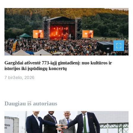
Gargždai atšventė 773-iąjį gimtadienį: nuo kultūros ir
istorijos iki įspūdingų koncertų
7 birželio, 2026
Daugiau iš autoriaus