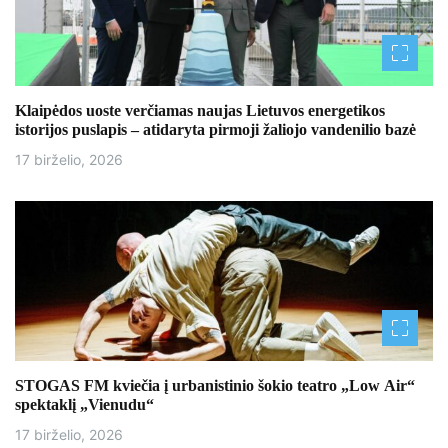
Klaipėdos uoste verčiamas naujas Lietuvos energetikos
istorijos puslapis – atidaryta pirmoji žaliojo vandenilio bazė
17 birželio, 2026
STOGAS FM kviečia į urbanistinio šokio teatro „Low Air“
spektaklį „Vienudu“
17 birželio, 2026