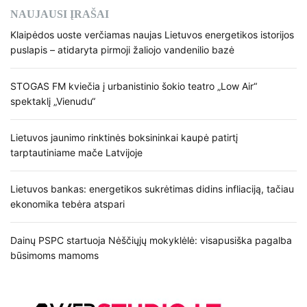
NAUJAUSI ĮRAŠAI
Klaipėdos uoste verčiamas naujas Lietuvos energetikos istorijos
puslapis – atidaryta pirmoji žaliojo vandenilio bazė
STOGAS FM kviečia į urbanistinio šokio teatro „Low Air“
spektaklį „Vienudu“
Lietuvos jaunimo rinktinės boksininkai kaupė patirtį
tarptautiniame mače Latvijoje
Lietuvos bankas: energetikos sukrėtimas didins infliaciją, tačiau
ekonomika tebėra atspari
Dainų PSPC startuoja Nėščiųjų mokyklėlė: visapusiška pagalba
būsimoms mamoms