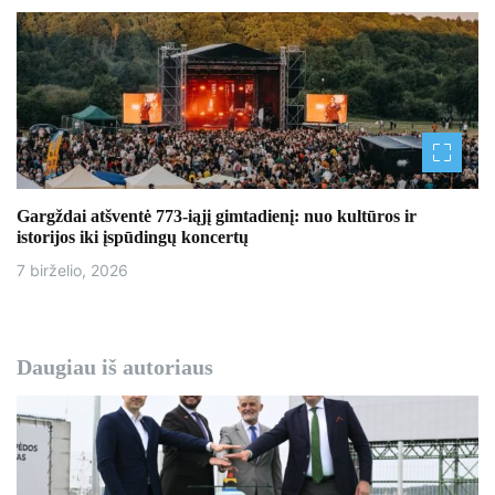
Gargždai atšventė 773-iąjį gimtadienį: nuo kultūros ir
istorijos iki įspūdingų koncertų
7 birželio, 2026
Daugiau iš autoriaus