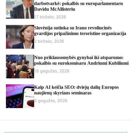
r
darbotvarkė: pokalbis su europarlamentaru
m
Davidu McAllisteriu
o
17 birželio, 2026
d
e
Slovėnija sutinka su Irano revoliucinės
gvardijos pripažinimu teroristine organizacija
2 birželio, 2026
Nuo priklausomybės gynybai iki atsparumo:
pokalbis su eurokomisaru Andriumi Kubiliumi
18 gegužės, 2026
Kaip AI keičia SEO: dviejų dalių Europos
naujienų skyriaus seminaras
3 gegužės, 2026