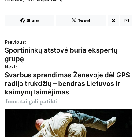
Share
Tweet
Previous:
N
Sportininkų atstovė buria ekspertų
a
grupę
v
Next:
Svarbus sprendimas Ženevoje dėl GPS
i
radijo trukdžių – bendras Lietuvos ir
g
kaimynų laimėjimas
a
Jums tai gali patikti
c
i
j