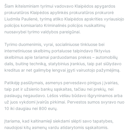
Šiam ikiteisminiam tyrimui vadovavo Klaipėdos apygardos
prokuratūros Klaipėdos apylinkės prokuratūros prokurorė
Liudmila Paulienė, tyrimą atliko Klaipėdos apskrities vyriausiojo
policijos komisariato Kriminalinės policijos nusikaltimų
nuosavybei tyrimo valdybos pareigūnai.
Tyrimo duomenimis, vyrai, socialiniuose tinkluose bei
internetiniuose skelbimų portaluose talpindavo fiktyvius
skelbimus apie tariamai parduodamas prekes – automobilių
dalis, buitinę techniką, statybinius įrankius, taip pat siūlydavo
kreditus ar net galimybę lengvai įgyti vairuotojo pažymėjimą.
Patikėję pasiūlymais, asmenys pervesdavo pinigus į įvairias,
taip pat ir užsienio bankų sąskaitas, tačiau nei prekių, nei
paslaugų negaudavo. Lėšos vėliau būdavo išgryninamos arba
už juos vykdomi įvairūs pirkimai. Pervestos sumos svyravo nuo
10 iki daugiau nei 800 eurų.
Įtariama, kad kaltinamieji siekdami slėpti savo tapatybes,
naudojosi kitų asmenų vardu atidarytomis sąskaitomis.