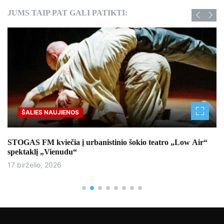
JUMS TAIP PAT GALI PATIKTI:
ŠALIES NAUJIENOS
STOGAS FM kviečia į urbanistinio šokio teatro „Low Air“
spektaklį „Vienudu“
17 birželio, 2026