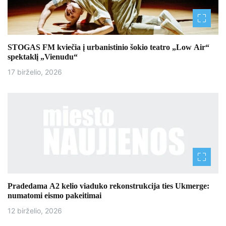
a
t
STOGAS FM kviečia į urbanistinio šokio teatro „Low Air“
a
spektaklį „Vienudu“
17 birželio, 2026
r
p
į
r
a
š
Pradedama A2 kelio viaduko rekonstrukcija ties Ukmerge:
ų
numatomi eismo pakeitimai
12 birželio, 2026