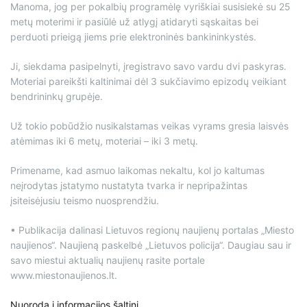
Manoma, jog per pokalbių programėlę vyriškiai susisiekė su 25
metų moterimi ir pasiūlė už atlygį atidaryti sąskaitas bei
perduoti prieigą jiems prie elektroninės bankininkystės.
Ji, siekdama pasipelnyti, įregistravo savo vardu dvi paskyras.
Moteriai pareikšti kaltinimai dėl 3 sukčiavimo epizodų veikiant
bendrininkų grupėje.
Už tokio pobūdžio nusikalstamas veikas vyrams gresia laisvės
atėmimas iki 6 metų, moteriai – iki 3 metų.
Primename, kad asmuo laikomas nekaltu, kol jo kaltumas
neįrodytas įstatymo nustatyta tvarka ir nepripažintas
įsiteisėjusiu teismo nuosprendžiu.
• Publikacija dalinasi Lietuvos regionų naujienų portalas „Miesto
naujienos“. Naujieną paskelbė „Lietuvos policija“. Daugiau sau ir
savo miestui aktualių naujienų rasite portale
www.miestonaujienos.lt.
Nuoroda į informacijos šaltinį