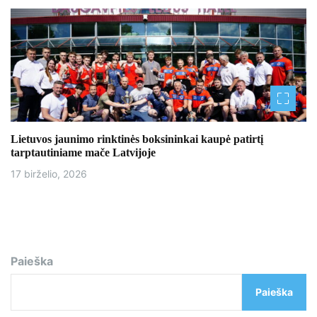
Lietuvos jaunimo rinktinės boksininkai kaupė patirtį
tarptautiniame mače Latvijoje
17 birželio, 2026
Paieška
Paieška