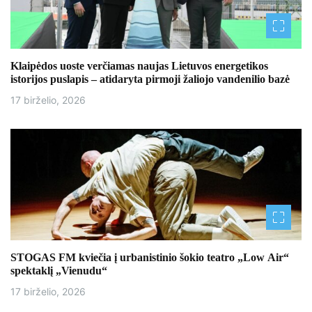
Klaipėdos uoste verčiamas naujas Lietuvos energetikos
istorijos puslapis – atidaryta pirmoji žaliojo vandenilio bazė
17 birželio, 2026
STOGAS FM kviečia į urbanistinio šokio teatro „Low Air“
spektaklį „Vienudu“
17 birželio, 2026