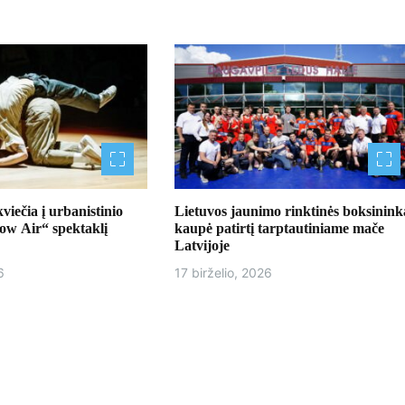
ečia į urbanistinio
Lietuvos jaunimo rinktinės boksinink
Low Air“ spektaklį
kaupė patirtį tarptautiniame mače
Latvijoje
6
17 birželio, 2026