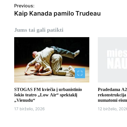
Previous:
a
Kaip Kanada pamilo Trudeau
v
Jums tai gali patikti
i
g
a
c
i
j
STOGAS FM kviečia į urbanistinio
Pradedama A2 
šokio teatro „Low Air“ spektaklį
rekonstrukcija
a
„Vienudu“
numatomi eism
t
17 birželio, 2026
12 birželio, 202
a