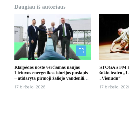
r
Daugiau iš autoriaus
p
į
r
a
š
ų
Klaipėdos uoste verčiamas naujas
STOGAS FM kvi
Lietuvos energetikos istorijos puslapis
šokio teatro „
– atidaryta pirmoji žaliojo vandenilio
„Vienudu“
bazė
17 birželio, 2026
17 birželio, 202