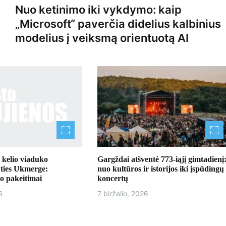
Nuo ketinimo iki vykdymo: kaip
„Microsoft“ paverčia didelius kalbinius
modelius į veiksmą orientuotą AI
kelio viaduko
Gargždai atšventė 773-iąjį gimtadienį
 ties Ukmerge:
nuo kultūros ir istorijos iki įspūdingų
o pakeitimai
koncertų
6
7 birželio, 2026