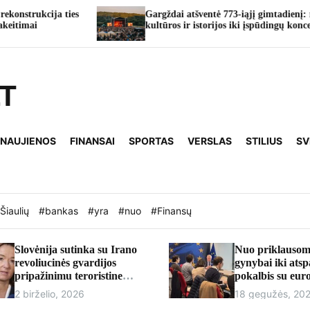
Gargždai atšventė 773-iąjį gimtadienį: nuo
kultūros ir istorijos iki įspūdingų koncertų
LT
 NAUJIENOS
FINANSAI
SPORTAS
VERSLAS
STILIUS
SV
Šiaulių
#bankas
#yra
#nuo
#Finansų
Slovėnija sutinka su Irano
Nuo priklausom
revoliucinės gvardijos
gynybai iki ats
pripažinimu teroristine
pokalbis su eu
organizacija
Andriumi Kubil
2 birželio, 2026
18 gegužės, 20