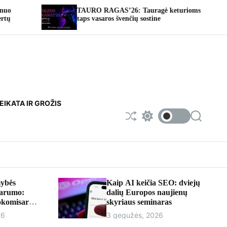
TAURO RAGAS’26: Tauragė keturioms dienoms
Foto
taps vasaros švenčių sostine
EIKATA IR GROŽIS
S
S
S
h
w
e
u
i
a
f
t
r
f
c
c
l
h
h
e
c
o
ybės
Kaip AI keičia SEO: dviejų
l
parumo:
dalių Europos naujienų
o
rokomisaru
skyriaus seminaras
r
iumi
m
26
3 gegužės, 2026
o