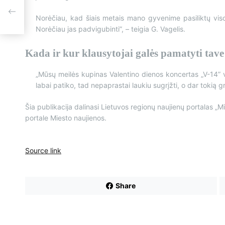
Norėčiau, kad šiais metais mano gyvenime pasiliktų visos
Norėčiau jas padvigubinti”, – teigia G. Vagelis.
Kada ir kur klausytojai galės pamatyti tave
„Mūsų meilės kupinas Valentino dienos koncertas „V-14” 
labai patiko, tad nepaprastai laukiu sugrįžti, o dar tokią gr
Šia publikacija dalinasi Lietuvos regionų naujienų portalas „Mi
portale Miesto naujienos.
Source link
Share
N