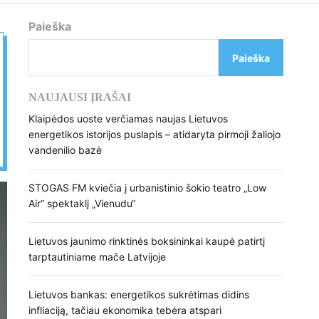
d
e
Paieška
Paieška
NAUJAUSI ĮRAŠAI
Klaipėdos uoste verčiamas naujas Lietuvos
energetikos istorijos puslapis – atidaryta pirmoji žaliojo
vandenilio bazė
STOGAS FM kviečia į urbanistinio šokio teatro „Low
Air“ spektaklį „Vienudu“
Lietuvos jaunimo rinktinės boksininkai kaupė patirtį
tarptautiniame mače Latvijoje
Lietuvos bankas: energetikos sukrėtimas didins
infliaciją, tačiau ekonomika tebėra atspari