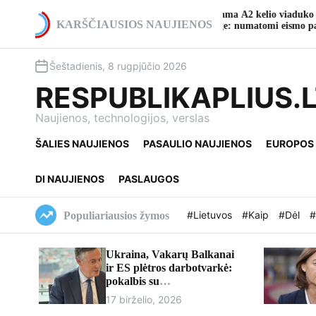
S
o teatro
Pradedama A2 kelio viaduko rekonstrukcija ties
k
KARŠČIAUSIOS NAUJIENOS
Ukmerge: numatomi eismo pakeitimai
i
p
Šeštadienis, 8 rugpjūčio 2026
t
o
RESPUBLIKAPLIUS.
c
o
Naujienos, technologijos, verslas
n
ŠALIES NAUJIENOS
PASAULIO NAUJIENOS
EUROPOS
t
e
n
DI NAUJIENOS
PASLAUGOS
t
#Lietuvos
#Kaip
#Dėl
#
Populiariausios žymos
Ukraina, Vakarų Balkanai
ir ES plėtros darbotvarkė:
pokalbis su
europarlamentaru Davidu
17 birželio, 2026
McAllisteriu