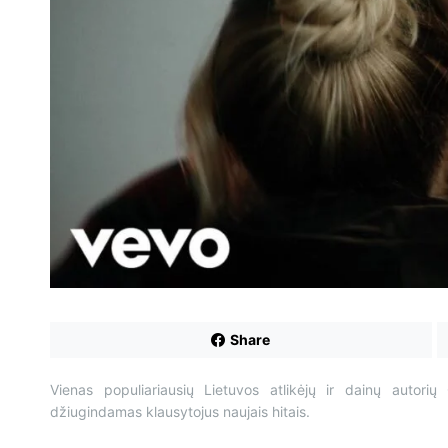
Share
Vienas populiariausių Lietuvos atlikėjų ir dainų autorių 
džiugindamas klausytojus naujais hitais.