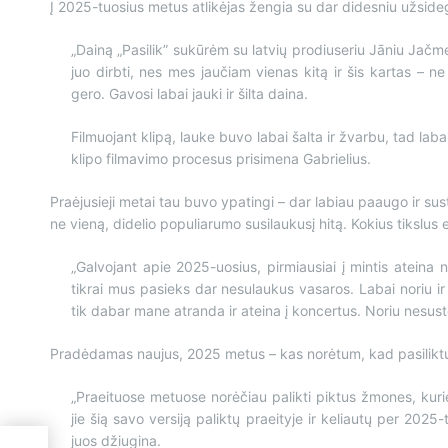
Į 2025-tuosius metus atlikėjas žengia su dar didesniu užsidegimu
„Dainą „Pasilik” sukūrėm su latvių prodiuseriu Jāniu Jačm
juo dirbti, nes mes jaučiam vienas kitą ir šis kartas – ne
gero. Gavosi labai jauki ir šilta daina.
Filmuojant klipą, lauke buvo labai šalta ir žvarbu, tad labai 
klipo filmavimo procesus prisimena Gabrielius.
Praėjusieji metai tau buvo ypatingi – dar labiau paaugo ir su
ne vieną, didelio populiarumo susilaukusį hitą. Kokius tikslus
„Galvojant apie 2025-uosius, pirmiausiai į mintis ateina
tikrai mus pasieks dar nesulaukus vasaros. Labai noriu ir 
tik dabar mane atranda ir ateina į koncertus. Noriu nesustoti
Pradėdamas naujus, 2025 metus – kas norėtum, kad pasiliktų 
„Praeituose metuose norėčiau palikti piktus žmones, kurie y
jie šią savo versiją paliktų praeityje ir keliautų per 202
juos džiugina.