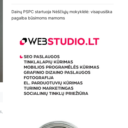
Dainų PSPC startuoja Nėščiųjų mokyklėlė: visapusiška
pagalba būsimoms mamoms
s,