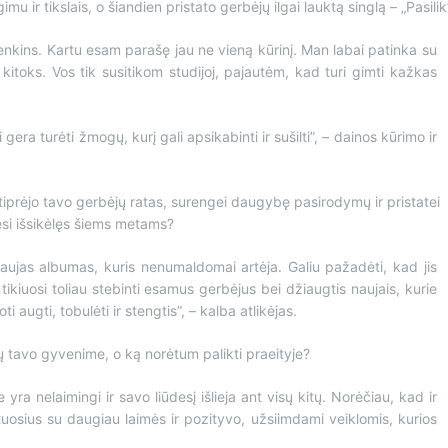
 ir tikslais, o šiandien pristato gerbėjų ilgai lauktą singlą – „Pasilik
enkins. Kartu esam parašę jau ne vieną kūrinį. Man labai patinka su
 kitoks. Vos tik susitikom studijoj, pajautėm, kad turi gimti kažkas
gera turėti žmogų, kurį gali apsikabinti ir sušilti”, – dainos kūrimo ir
stiprėjo tavo gerbėjų ratas, surengei daugybę pasirodymų ir pristatei
 esi išsikėlęs šiems metams?
 naujas albumas, kuris nenumaldomai artėja. Galiu pažadėti, kad jis
tikiuosi toliau stebinti esamus gerbėjus bei džiaugtis naujais, kurie
 augti, tobulėti ir stengtis”, – kalba atlikėjas.
tavo gyvenime, o ką norėtum palikti praeityje?
ra nelaimingi ir savo liūdesį išlieja ant visų kitų. Norėčiau, kad ir
5-tuosius su daugiau laimės ir pozityvo, užsiimdami veiklomis, kurios