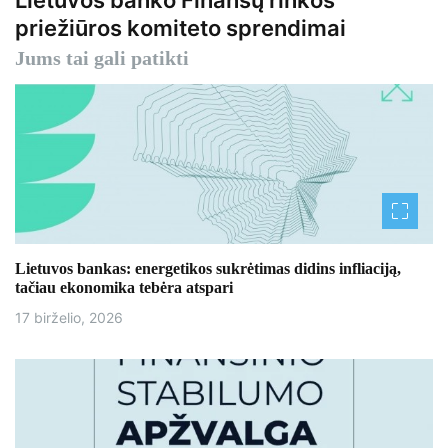
Lietuvos banko Finansų rinkos
i
priežiūros komiteto sprendimai
g
Jums tai gali patikti
a
c
i
j
a
Lietuvos bankas: energetikos sukrėtimas didins infliaciją,
t
tačiau ekonomika tebėra atspari
a
17 birželio, 2026
r
p
į