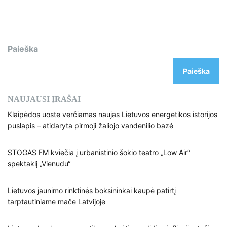
Paieška
Paieška
NAUJAUSI ĮRAŠAI
Klaipėdos uoste verčiamas naujas Lietuvos energetikos istorijos
puslapis – atidaryta pirmoji žaliojo vandenilio bazė
STOGAS FM kviečia į urbanistinio šokio teatro „Low Air“
spektaklį „Vienudu“
Lietuvos jaunimo rinktinės boksininkai kaupė patirtį
tarptautiniame mače Latvijoje