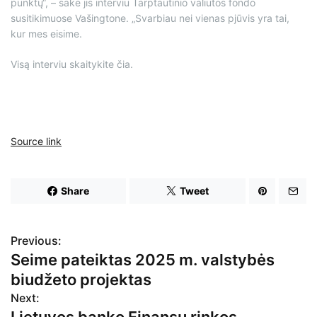
punktų“, – sakė jis interviu Tarptautinio valiutos fondo
susitikimuose Vašingtone. „Svarbiau nei vienas pjūvis yra tai,
kur mes eisime.
Visą interviu skaitykite čia.
Source link
Share
Tweet
Previous:
N
Seime pateiktas 2025 m. valstybės
a
biudžeto projektas
v
Next: