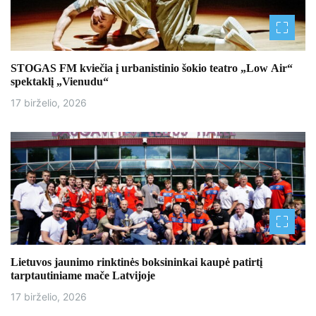
STOGAS FM kviečia į urbanistinio šokio teatro „Low Air“
spektaklį „Vienudu“
17 birželio, 2026
Lietuvos jaunimo rinktinės boksininkai kaupė patirtį
tarptautiniame mače Latvijoje
17 birželio, 2026