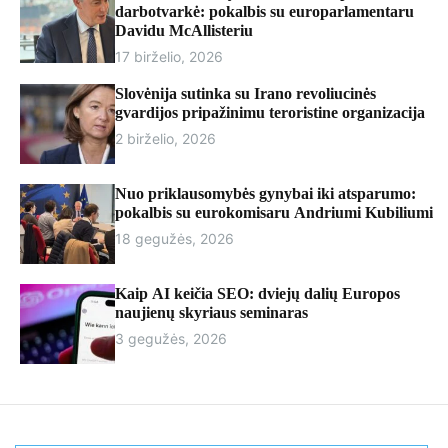
r
darbotvarkė: pokalbis su europarlamentaru
m
Davidu McAllisteriu
o
17 birželio, 2026
d
e
Slovėnija sutinka su Irano revoliucinės
gvardijos pripažinimu teroristine organizacija
2 birželio, 2026
Nuo priklausomybės gynybai iki atsparumo:
pokalbis su eurokomisaru Andriumi Kubiliumi
18 gegužės, 2026
Kaip AI keičia SEO: dviejų dalių Europos
naujienų skyriaus seminaras
3 gegužės, 2026