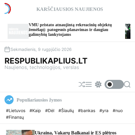
S
KARŠČIAUSIOS NAUJIENOS
k
i
p
VMU pristato atnaujintą rekreacinių objektų
t
žemėlapį: patogesnis planavimas ir daugiau
Šalies 
galimybių lankytojams
o
c
o
Sekmadienis, 9 rugpjūčio 2026
n
RESPUBLIKAPLIUS.LT
t
Naujienos, technologijos, verslas
e
n
t
S
M
S
S
h
e
w
e
u
n
i
a
Populiariausios žymos
f
u
t
r
f
c
c
#Lietuvos
#Kaip
#Dėl
#Šiaulių
#bankas
#yra
#nuo
l
h
h
#Finansų
e
c
o
l
o
Ukraina, Vakarų Balkanai ir ES plėtros