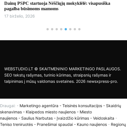
Dainų PSPC startuoja Nėščiųjų mokyklėlė: visapusiška
pagalba būsimoms mamoms
17 birželio, 2026
WEBSTUDIO.LT © SKAITMENINIO MARKETINGO PASLAUGOS.
SEO tekstų rašymas, turinio kūrimas, straipsnių rašymas ir
talpinimas į mūsų valdomas svetaines. 2026 newsxpress-pro.
Draugai: -
Marketingo agentūra
-
Teisinės konsultacijos
-
Skaidrių
skenavimas
-
Klaipedos miesto naujienos
-
Miesto
naujienos
-
Saulius Narbutas
-
Įvaizdžio kūrimas
-
Veidoskaita
-
Teniso treniruotės
- Pranešimai spaudai -
Kauno naujienos
-
Regionų