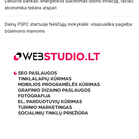
Lietuvos bankas: energetikos sukrėtimas didins infliaciją, tačiau
ekonomika tebėra atspari
Dainų PSPC startuoja Nėščiųjų mokyklėlė: visapusiška pagalba
būsimoms mamoms