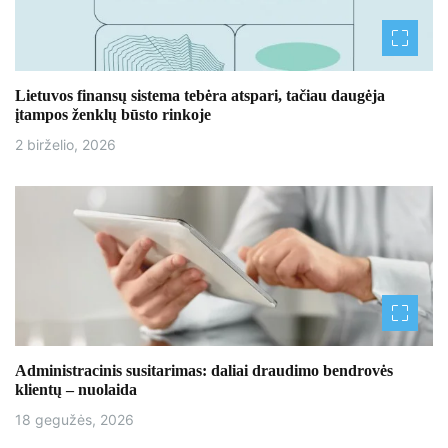
r
a
š
Lietuvos finansų sistema tebėra atspari, tačiau daugėja
įtampos ženklų būsto rinkoje
ų
2 birželio, 2026
Administracinis susitarimas: daliai draudimo bendrovės
klientų – nuolaida
18 gegužės, 2026