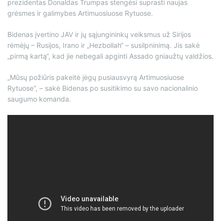
prezidentas Donaldas Trumpas stengėsi suprasti naujas
grėsmes ir galimybes Artimuosiuose Rytuose.
Bidenas įvertino JAV ir jų sąjungininkų veiksmus už Sirijos
rėmėjų – Rusijos, Irano ir „Hezbollah“ – susilpninimą. Jis sakė
„pirmą kartą“, kad jie nebegali apginti Assado gniaužtų valdžios.
„Mūsų požiūris pakeitė jėgų pusiausvyrą Artimuosiuose
Rytuose“, – sakė Bidenas po susitikimo su savo nacionalinio
saugumo komanda.