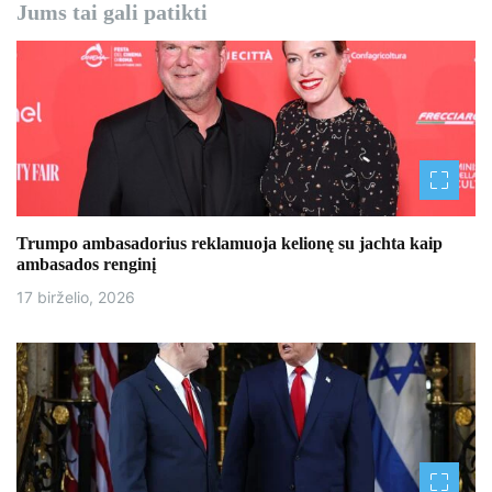
g
Jums tai gali patikti
a
c
i
j
a
Trumpo ambasadorius reklamuoja kelionę su jachta kaip
t
ambasados ​​renginį
a
17 birželio, 2026
r
p
į
r