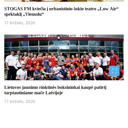
STOGAS FM kviečia į urbanistinio šokio teatro „Low Air“
spektaklį „Vienudu“
17 birželio, 2026
Lietuvos jaunimo rinktinės boksininkai kaupė patirtį
tarptautiniame mače Latvijoje
17 birželio, 2026