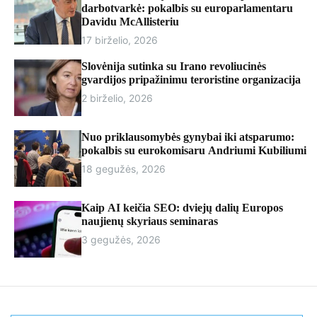
r
darbotvarkė: pokalbis su europarlamentaru
m
Davidu McAllisteriu
o
17 birželio, 2026
d
e
Slovėnija sutinka su Irano revoliucinės
gvardijos pripažinimu teroristine organizacija
2 birželio, 2026
Nuo priklausomybės gynybai iki atsparumo:
pokalbis su eurokomisaru Andriumi Kubiliumi
18 gegužės, 2026
Kaip AI keičia SEO: dviejų dalių Europos
naujienų skyriaus seminaras
3 gegužės, 2026