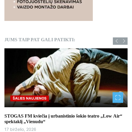
JUMS TAIP PAT GALI PATIKTI:
IES NAUJIENOS
Sport
FM kviečia į urbanistinio šokio teatro „Low Air“
Lietuvos
lį „Vienudu“
tarptaut
lio, 2026
17 biržel