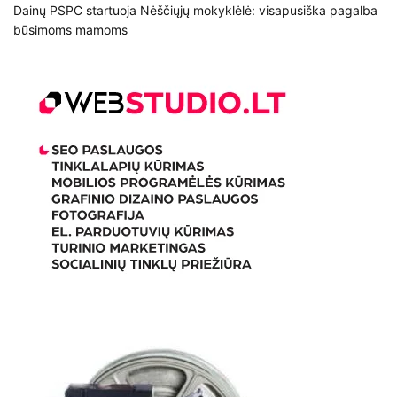
Dainų PSPC startuoja Nėščiųjų mokyklėlė: visapusiška pagalba
būsimoms mamoms