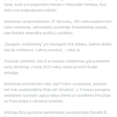
Irane, kuris yra pagrindinis Hamas ir Hezbollah rėmėjas, šiuo
metu yra susilpnėjusios būklės“.
Išrinktasis viceprezidentas JD Vance’as, JAV vadovaujamo karo
Irake veteranas, sekmadienį socialinėje žiniasklaidoje parašė,
kad išreiškė skeptišką požiūrį į sukilėlius.
„Daugelis „maištininkų“ yra tiesioginė ISIS atšaka. Galima tikėtis,
kad jie moderavo. Laikas parodys“, – sakė jis.
Trumpas užsiminė, kad B.al Assado nušalinimas gali paskatinti
karių Ukrainoje, į kurią 2022 metų vasarį įsiveržė Rusija,
pabaigą.
Išrinktasis prezidentas rašė, kad Putino vyriausybė „prarado
bet kokį susidomėjimą Sirija dėl Ukrainos“, o Trumpas paragino
nedelsiant nutraukti ugnį praėjus dienai po susitikimo Paryžiuje
su Prancūzijos ir Ukrainos lyderiais.
Artimųjų Rytų gynybos sekretoriaus pavaduotojas Danielis B.