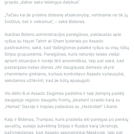
grupės „dabar sako teisingus dalykus“.
„Tačiau kai jie prisiims didesnę atsakomybę, vertinsime ne tik jų
žodžius, bet ir veiksmus“, – sakė Bidenas.
Aukštas Bideno administracijos pareigūnas, paklaustas apie
ryšius su Hayat Tahrir al-Sham lyderiais po Assado
pasitraukimo, sakė, kad Vašingtonas palaikė ryšius su visų rūšių
Sirijos grupuotėmis. Pareigūnas, kuris neturėjo teisės viešai
aptarti situacijos ir norėjo likti anonimiškas, taip pat sakė, kad
pastarąsias kelias dienas JAV daugiausia dėmesio skyrė
cheminiams ginklams, kuriuos kontroliavo Assado vyriausybė,
siekdamos užtikrinti, kad jie būtų apsaugoti.
Vis dėlto B.al Assado žlugimas padidina ir taip įtemptą padėtį
daugelyje regiono daugeliu frontų, įskaitant Izraelio karą su
„Hamas“ Gazoje ir trapias paliaubas su „Hezbollah“ Libane.
Kaip ir Bidenas, Trumpas, kuris pradeda eiti pareigas po penkių
savaičių, susiejo sukrėtimą Sirijoje ir Rusijos karą Ukrainoje,
pažymėdamas, kad Assado sąjungininkai Maskvoje, taip pat