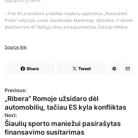
sugrąžinti jį namo.
– Prie šio pranešimo prisidėjo naujienų agentūros „Associated
Press“ rašytojai Jonas Gambrellas Manamoje, Bahreine, ir Aamer
Madhani bei AP Baltųjų rūmų korespondentas Zeke’as Milleris.
Source link
Share
Tweet
Previous:
N
„Ribera“ Romoje užsidaro dėl
a
automobilių, tačiau ES kyla konfliktas
v
Next:
Šiaulių sporto maniežui pasirašytas
i
finansavimo susitarimas