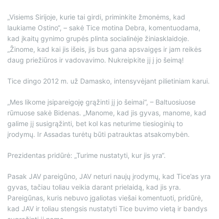
„Visiems Sirijoje, kurie tai girdi, priminkite žmonėms, kad
laukiame Ostino“, – sakė Tice motina Debra, komentuodama,
kad įkaitų gynimo grupės plinta socialinėje žiniasklaidoje.
„Žinome, kad kai jis išeis, jis bus gana apsvaigęs ir jam reikės
daug priežiūros ir vadovavimo. Nukreipkite jį į jo šeimą!
Tice dingo 2012 m. už Damasko, intensyvėjant pilietiniam karui.
„Mes likome įsipareigoję grąžinti jį jo šeimai“, – Baltuosiuose
rūmuose sakė Bidenas. „Manome, kad jis gyvas, manome, kad
galime jį susigrąžinti, bet kol kas neturime tiesioginių to
įrodymų. Ir Assadas turėtų būti patrauktas atsakomybėn.
Prezidentas pridūrė: „Turime nustatyti, kur jis yra“.
Pasak JAV pareigūno, JAV neturi naujų įrodymų, kad Tice’as yra
gyvas, tačiau toliau veikia darant prielaidą, kad jis yra.
Pareigūnas, kuris nebuvo įgaliotas viešai komentuoti, pridūrė,
kad JAV ir toliau stengsis nustatyti Tice buvimo vietą ir bandys