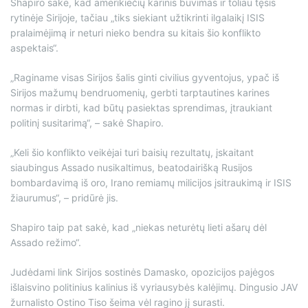
Shapiro sakė, kad amerikiečių karinis buvimas ir toliau tęsis
rytinėje Sirijoje, tačiau „tiks siekiant užtikrinti ilgalaikį ISIS
pralaimėjimą ir neturi nieko bendra su kitais šio konflikto
aspektais“.
„Raginame visas Sirijos šalis ginti civilius gyventojus, ypač iš
Sirijos mažumų bendruomenių, gerbti tarptautines karines
normas ir dirbti, kad būtų pasiektas sprendimas, įtraukiant
politinį susitarimą“, – sakė Shapiro.
„Keli šio konflikto veikėjai turi baisių rezultatų, įskaitant
siaubingus Assado nusikaltimus, beatodairišką Rusijos
bombardavimą iš oro, Irano remiamų milicijos įsitraukimą ir ISIS
žiaurumus“, – pridūrė jis.
Shapiro taip pat sakė, kad „niekas neturėtų lieti ašarų dėl
Assado režimo“.
Judėdami link Sirijos sostinės Damasko, opozicijos pajėgos
išlaisvino politinius kalinius iš vyriausybės kalėjimų. Dingusio JAV
žurnalisto Ostino Tiso šeima vėl ragino jį surasti.