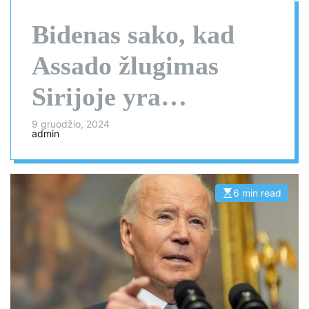
Bidenas sako, kad
Assado žlugimas
Sirijoje yra
„teisingumo aktas“
9 gruodžio, 2024
admin
6 min read
E
s
t
i
m
a
t
e
d
r
e
a