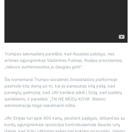
Trumpas sekmadienį pareiškė, kad Assadas pabėgo, nes
artimas sąjungininkas Vladimiras Putinas, Rusijos prezidentas,
„nebuvo suinteresuotas jo daugiau ginti“.
Šie komentarai Trumpo socialinės žiniasklaidos platformoje
pasirodė kitą dieną po to, kai jis panaudojo kitą įrašą, kad
paneigtų galimybę, kad JAV kariškai įsikiš į Siriją, kad padėtų
sukilėliams, ir pareiškė: „TAI NE MŪSŲ KOVA“. Bideno
administracija teigė neketinanti kištis.
JAV Sirijoje turi apie 900 karių, įskaitant pajėgas, dirbančias su
kurdų sąjungininkais opozicijos kontroliuojamoje šiaurės rytų
dalyje, kad būtų užkirstas kelias bet kokiam grupuotės „Islamo