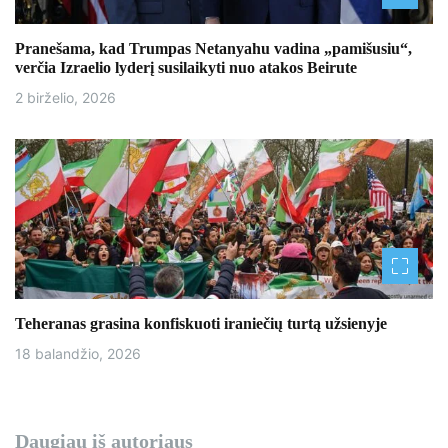
a
š
Pranešama, kad Trumpas Netanyahu vadina „pamišusiu“,
verčia Izraelio lyderį susilaikyti nuo atakos Beirute
ų
2 birželio, 2026
Teheranas grasina konfiskuoti iraniečių turtą užsienyje
18 balandžio, 2026
Daugiau iš autoriaus