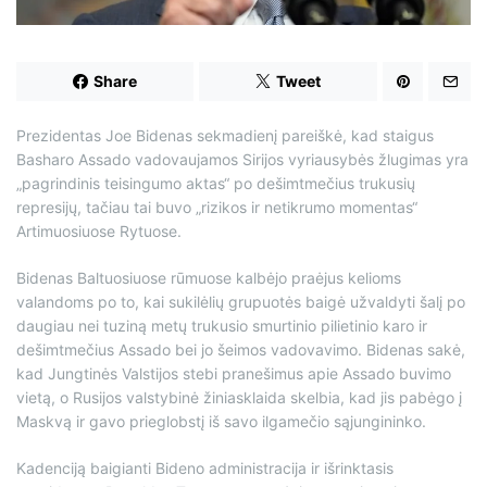
d
t
i
m
e
Share
Tweet
Prezidentas Joe Bidenas sekmadienį pareiškė, kad staigus
Basharo Assado vadovaujamos Sirijos vyriausybės žlugimas yra
„pagrindinis teisingumo aktas“ po dešimtmečius trukusių
represijų, tačiau tai buvo „rizikos ir netikrumo momentas“
Artimuosiuose Rytuose.
Bidenas Baltuosiuose rūmuose kalbėjo praėjus kelioms
valandoms po to, kai sukilėlių grupuotės baigė užvaldyti šalį po
daugiau nei tuziną metų trukusio smurtinio pilietinio karo ir
dešimtmečius Assado bei jo šeimos vadovavimo. Bidenas sakė,
kad Jungtinės Valstijos stebi pranešimus apie Assado buvimo
vietą, o Rusijos valstybinė žiniasklaida skelbia, kad jis pabėgo į
Maskvą ir gavo prieglobstį iš savo ilgamečio sąjungininko.
Kadenciją baigianti Bideno administracija ir išrinktasis