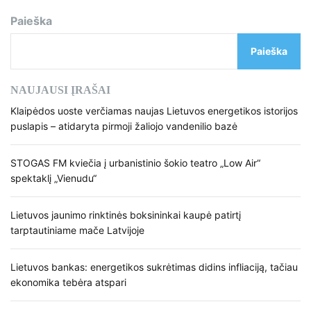
Paieška
Paieška
NAUJAUSI ĮRAŠAI
Klaipėdos uoste verčiamas naujas Lietuvos energetikos istorijos
puslapis – atidaryta pirmoji žaliojo vandenilio bazė
STOGAS FM kviečia į urbanistinio šokio teatro „Low Air“
spektaklį „Vienudu“
Lietuvos jaunimo rinktinės boksininkai kaupė patirtį
tarptautiniame mače Latvijoje
Lietuvos bankas: energetikos sukrėtimas didins infliaciją, tačiau
ekonomika tebėra atspari