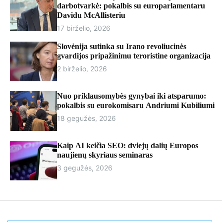
r
darbotvarkė: pokalbis su europarlamentaru
m
Davidu McAllisteriu
o
17 birželio, 2026
d
e
Slovėnija sutinka su Irano revoliucinės
gvardijos pripažinimu teroristine organizacija
2 birželio, 2026
Nuo priklausomybės gynybai iki atsparumo:
pokalbis su eurokomisaru Andriumi Kubiliumi
18 gegužės, 2026
Kaip AI keičia SEO: dviejų dalių Europos
naujienų skyriaus seminaras
3 gegužės, 2026