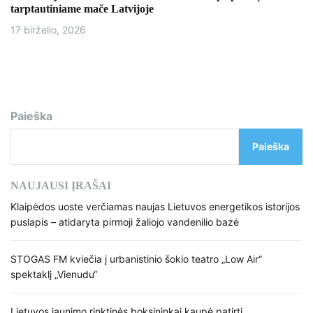
tarptautiniame mače Latvijoje
17 birželio, 2026
Paieška
Paieška
NAUJAUSI ĮRAŠAI
Klaipėdos uoste verčiamas naujas Lietuvos energetikos istorijos
puslapis – atidaryta pirmoji žaliojo vandenilio bazė
STOGAS FM kviečia į urbanistinio šokio teatro „Low Air“
spektaklį „Vienudu“
Lietuvos jaunimo rinktinės boksininkai kaupė patirtį