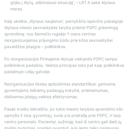
grįšiu į Alytų, aiškinsiuosi situaciją“, – LRT.lt sakė Alytaus
meras.
Kaip skelbia „Alytaus naujienos“, pernykščio lapkričio pabaigoje
Alytaus miesto savivaldybės taryba priėmė PSPC grėsmingą
sprendimą: nuo šiemečio rugsėjo 1-osios centras
reorganizuojamas prijungimo būdu prie kitos savivaldybei
pavaldžios įstaigos – poliklinikos.
Po reorganizacijos Pirmajame Alytuje veikiantis PSPC tampa
poliklinikos padaliniu. Veiklos principas toks pat kaip poliklinikos
padalinyje Lelijų gatvėje.
Reorganizacijos tikslas apibūdintas standartiškai: gerinama
gyventojams teikiamų paslaugų kokybė, prieinamumas,
didinamas įstaigų veiklos efektyvumas.
Pasak krašto laikraščio, po tokio miesto tarybos sprendimo kilo
sąmyšis ir tarp gyventojų, kurie yra prisirašę prie PSPC, ir tarp
centro personalo. Pacientai, sužinoję, kad iš centro gali išeiti jų
mylimi gydytojai, pradėjo svarstyti, kas jiems teiks paslaugas.