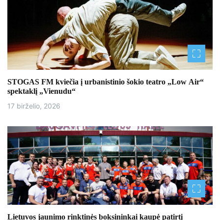
STOGAS FM kviečia į urbanistinio šokio teatro „Low Air“
spektaklį „Vienudu“
17 birželio, 2026
Lietuvos jaunimo rinktinės boksininkai kaupė patirtį