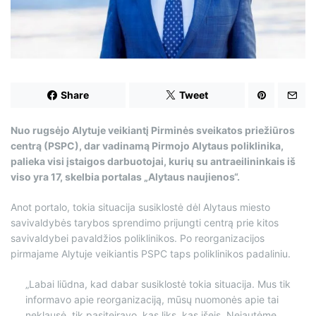
d
t
i
m
e
Share
Tweet
Nuo rugsėjo Alytuje veikiantį Pirminės sveikatos priežiūros
centrą (PSPC), dar vadinamą Pirmojo Alytaus poliklinika,
palieka visi įstaigos darbuotojai, kurių su antraeilininkais iš
viso yra 17, skelbia portalas „Alytaus naujienos“.
Anot portalo, tokia situacija susiklostė dėl Alytaus miesto
savivaldybės tarybos sprendimo prijungti centrą prie kitos
savivaldybei pavaldžios poliklinikos. Po reorganizacijos
pirmajame Alytuje veikiantis PSPC taps poliklinikos padaliniu.
„Labai liūdna, kad dabar susiklostė tokia situacija. Mus tik
informavo apie reorganizaciją, mūsų nuomonės apie tai
neklausė, tik pasiteiravo, kas liks, kas išeis. Nejautėme