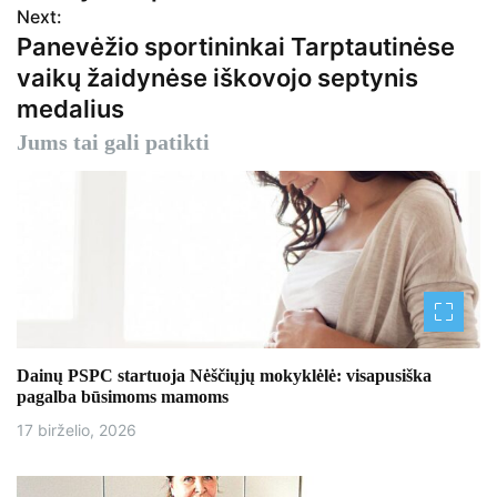
Next:
i
Panevėžio sportininkai Tarptautinėse
g
vaikų žaidynėse iškovojo septynis
medalius
a
Jums tai gali patikti
c
i
j
a
t
a
Dainų PSPC startuoja Nėščiųjų mokyklėlė: visapusiška
pagalba būsimoms mamoms
r
17 birželio, 2026
p
į