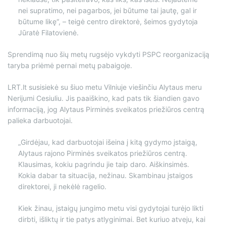
nei supratimo, nei pagarbos, jei būtume tai jautę, gal ir
būtume likę“, – teigė centro direktorė, šeimos gydytoja
Jūratė Filatovienė.
Sprendimą nuo šių metų rugsėjo vykdyti PSPC reorganizaciją
taryba priėmė pernai metų pabaigoje.
LRT.lt susisiekė su šiuo metu Vilniuje viešinčiu Alytaus meru
Nerijumi Cesiuliu. Jis paaiškino, kad pats tik šiandien gavo
informaciją, jog Alytaus Pirminės sveikatos priežiūros centrą
palieka darbuotojai.
„Girdėjau, kad darbuotojai išeina į kitą gydymo įstaigą,
Alytaus rajono Pirminės sveikatos priežiūros centrą.
Klausimas, kokiu pagrindu jie taip daro. Aiškinsimės.
Kokia dabar ta situacija, nežinau. Skambinau įstaigos
direktorei, ji nekėlė ragelio.
Kiek žinau, įstaigų jungimo metu visi gydytojai turėjo likti
dirbti, išliktų ir tie patys atlyginimai. Bet kuriuo atveju, kai