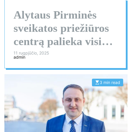
Alytaus Pirminės
sveikatos priežiūros
centrą palieka visi
darbuotojai: merui –
11 rugpjūčio, 2025
admin
staigmena
3 min read
E
s
t
i
m
a
t
e
d
r
e
a