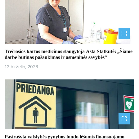
r
a
š
ų
Trečiosios kartos medicinos slaugytoja Asta Statkutė: „Šiame
darbe būtinas pašaukimas ir asmeninės savybės“
12 birželio, 2026
Pasirašyta valstybės gynybos fondo lėšomis finansuojamo