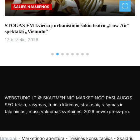
ŠALIES NAUJIENOS
STOGAS FM kviečia į urbanistinio šokio teatro „Low Air“
spektaklį „Vienudu“
17 birželio, 2026
WEBSTUDIO.LT © SKAITMENINIO MARKETINGO PASLAUGOS.
SEO tekstų rašymas, turinio kūrimas, straipsnių rašymas ir
talpinimas į mūsų valdomas svetaines. 2026 newsxpress-pro.
Draugai: -
Marketingo agentūra
-
Teisinės konsultacijos
-
Skaidrių