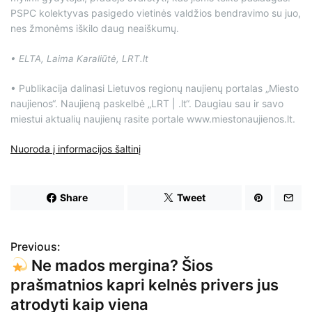
PSPC kolektyvas pasigedo vietinės valdžios bendravimo su juo,
nes žmonėms iškilo daug neaiškumų.
• ELTA, Laima Karaliūtė, LRT.lt
• Publikacija dalinasi Lietuvos regionų naujienų portalas „Miesto
naujienos“. Naujieną paskelbė „LRT | .lt“. Daugiau sau ir savo
miestui aktualių naujienų rasite portale www.miestonaujienos.lt.
Nuoroda į informacijos šaltinį
Share
Tweet
Previous:
N
Ne mados mergina? Šios
a
prašmatnios kapri kelnės privers jus
v
atrodyti kaip viena