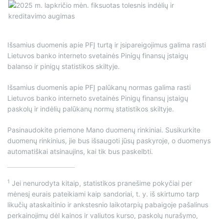
Išsamius duomenis apie PFĮ turtą ir įsipareigojimus galima rasti
Lietuvos banko interneto svetainės Pinigų finansų įstaigų
balanso ir pinigų statistikos skiltyje.
Išsamius duomenis apie PFĮ palūkanų normas galima rasti
Lietuvos banko interneto svetainės Pinigų finansų įstaigų
paskolų ir indėlių palūkanų normų statistikos skiltyje.
Pasinaudokite priemone Mano duomenų rinkiniai. Susikurkite
duomenų rinkinius, jie bus išsaugoti jūsų paskyroje, o duomenys
automatiškai atsinaujins, kai tik bus paskelbti.
1
Jei nenurodyta kitaip, statistikos pranešime pokyčiai per
mėnesį eurais pateikiami kaip sandoriai, t. y. iš skirtumo tarp
likučių ataskaitinio ir ankstesnio laikotarpių pabaigoje pašalinus
perkainojimų dėl kainos ir valiutos kurso, paskolų nurašymo,