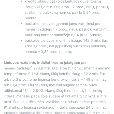
kredito įstaigų paskolos Lietuvos gyventojams
išaugo 211,3 mln. Eur, arba 1,2 proc., naujų paskolų
susitarimų palūkanų normos pakilo 0,24 proc.
punkto;
paskolos Lietuvos gyventojams vartojimui per
mėnesį padidėjo 1,7 proc., naujų paskolų vartojimui
palūkanų normos sumažėjo 0,04 proc. punkto;
paskolos Lietuvos įmonėms išaugo 149,6 mln. Eur,
arba 1,1 proc., naujų paskolų susitarimų palūkanų
normos – 0,39 proc. punkto;
Lietuvos rezidentų indėliai kredito įstaigose
per
1
mėnesį padidėjo
298,8 mln. Eur, arba 0,7 proc. (metinis augimo
2
tempas
buvo 9,1 %). Namų ūkių indėliai išaugo 82,2 mln. Eur,
arba 0,3 proc., o ne finansų bendrovių indėliai – 149,3 mln. Eur,
arba 1,4 proc. (šių sektorių metiniai augimo tempai buvo
atitinkamai 11,1 ir 2,8 %). Namų ūkių ir ne finansų bendrovių
indėliai mėnesio pabaigoje sudarė atitinkamai 27,2 mlrd. ir 11,1
mlrd. Eur. Lapkričio mėn. valdžios sektoriaus indėliai padidėjo
3
91,8 mln., o finansų sektoriaus
indėliai sumažėjo 24,5 mln. Eur.
Mėnesio pabaigoje šie indėliai sudarė atitinkamai 6,3 mlrd. ir 1,6