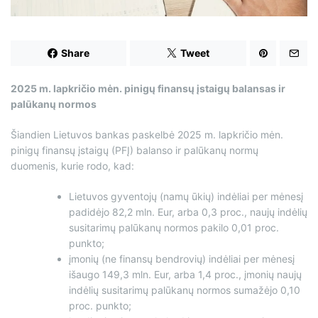
d
t
i
m
e
Share
Tweet
2025 m. lapkričio mėn. pinigų finansų įstaigų balansas ir
palūkanų normos
Šiandien Lietuvos bankas paskelbė 2025 m. lapkričio mėn.
pinigų finansų įstaigų (PFĮ) balanso ir palūkanų normų
duomenis, kurie rodo, kad:
Lietuvos gyventojų (namų ūkių) indėliai per mėnesį
padidėjo 82,2 mln. Eur, arba 0,3 proc., naujų indėlių
susitarimų palūkanų normos pakilo 0,01 proc.
punkto;
įmonių (ne finansų bendrovių) indėliai per mėnesį
išaugo 149,3 mln. Eur, arba 1,4 proc., įmonių naujų
indėlių susitarimų palūkanų normos sumažėjo 0,10
proc. punkto;