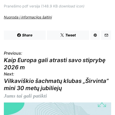
Pranešimo pdf versija (148.9 KB
download icon
)
Nuoroda į informacijos šaltinį
Share
Tweet
Previous:
N
Kaip Europa gali atrasti savo stiprybę
a
2026 m
v
Next:
Vilkaviškio šachmatų klubas „Širvinta”
i
mini 30 metų jubiliejų
g
Jums tai gali patikti
a
c