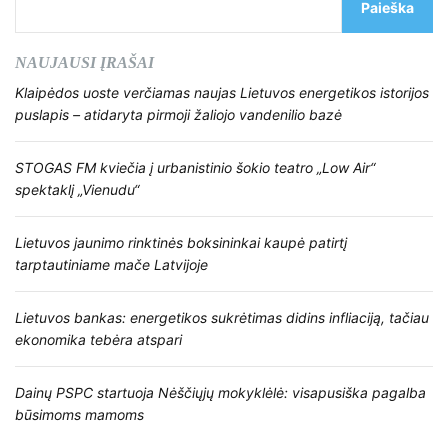
Paieška
NAUJAUSI ĮRAŠAI
Klaipėdos uoste verčiamas naujas Lietuvos energetikos istorijos
puslapis – atidaryta pirmoji žaliojo vandenilio bazė
STOGAS FM kviečia į urbanistinio šokio teatro „Low Air“
spektaklį „Vienudu“
Lietuvos jaunimo rinktinės boksininkai kaupė patirtį
tarptautiniame mače Latvijoje
Lietuvos bankas: energetikos sukrėtimas didins infliaciją, tačiau
ekonomika tebėra atspari
Dainų PSPC startuoja Nėščiųjų mokyklėlė: visapusiška pagalba
būsimoms mamoms