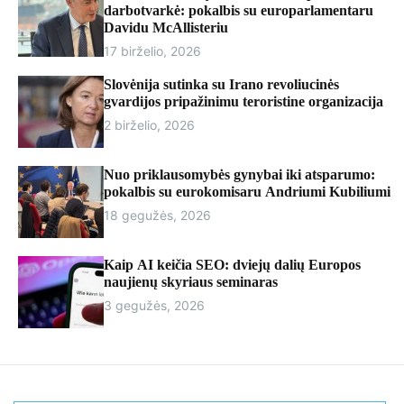
r
darbotvarkė: pokalbis su europarlamentaru
m
Davidu McAllisteriu
o
17 birželio, 2026
d
e
Slovėnija sutinka su Irano revoliucinės
gvardijos pripažinimu teroristine organizacija
2 birželio, 2026
Nuo priklausomybės gynybai iki atsparumo:
pokalbis su eurokomisaru Andriumi Kubiliumi
18 gegužės, 2026
Kaip AI keičia SEO: dviejų dalių Europos
naujienų skyriaus seminaras
3 gegužės, 2026