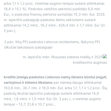
arba 1,1 ir 1,2 proc. (metiniai augimo tempai sudarė atitinkamai
18,6 ir 15,1 %). Paskolos valdžios sektoriui padidėjo 6,9 mln.
Eur., o paskolos finansų sektoriui sumažėjo 15,3 mln. Eur. 2025
m. lapkričio pabaigoje paskolos šiems sektoriams sudarė
atitinkamai 14,2 mlrd., 18,2 mlrd., 426,4 mln. ir 1,7 mlrd. Eur (žr.
2 pav.);
2 pav. Kitų PFĮ paskolos Lietuvos rezidentams, išskyrus PFĮ
(likučiai laikotarpio pabaigoje)
kredito įstaigų paskolos Lietuvos namų ūkiams būstui įsigyti,
vartojimui ir kitiems tikslams
per mėnesį išaugo atitinkamai
163,6 mln., 30,7 mln. ir 16,9 mln. Eur, arba 1,1, 1,7 ir 1,2 proc. Šių
paskolų likučiai lapkričio pabaigoje sudarė atitinkamai 14,9
mlrd., 1,8 mlrd. ir 1,5 mlrd. Eur (žr. 3 pav.), o metiniai augimo
tempai – 13,7, 31,8 ir 10,7 proc.;