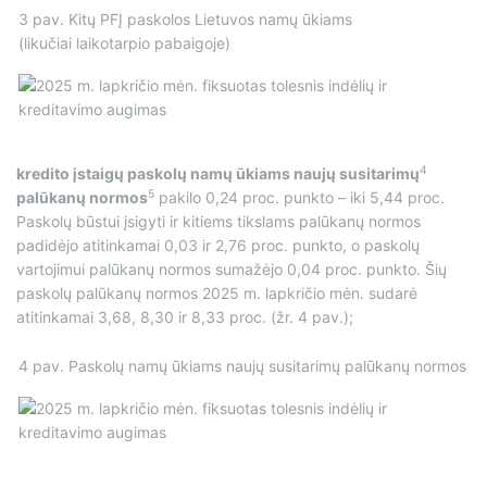
3 pav. Kitų PFĮ paskolos Lietuvos namų ūkiams
(likučiai laikotarpio pabaigoje)
4
kredito įstaigų paskolų namų ūkiams naujų
susitarimų
5
palūkanų normos
pakilo 0,24 proc. punkto – iki 5,44 proc.
Paskolų būstui įsigyti ir kitiems tikslams palūkanų normos
padidėjo atitinkamai 0,03 ir 2,76 proc. punkto, o paskolų
vartojimui palūkanų normos sumažėjo 0,04 proc. punkto. Šių
paskolų palūkanų normos 2025 m. lapkričio mėn. sudarė
atitinkamai 3,68, 8,30 ir 8,33 proc. (žr. 4 pav.);
4 pav. Paskolų namų ūkiams naujų susitarimų palūkanų normos