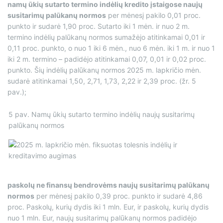
namų ūkių sutarto termino indėlių kredito įstaigose naujų
susitarimų palūkanų normos
per mėnesį pakilo 0,01 proc.
punkto ir sudarė 1,90 proc. Sutarto iki 1 mėn. ir nuo 2 m.
termino indėlių palūkanų normos sumažėjo atitinkamai 0,01 ir
0,11 proc. punkto, o nuo 1 iki 6 mėn., nuo 6 mėn. iki 1 m. ir nuo 1
iki 2 m. termino – padidėjo atitinkamai 0,07, 0,01 ir 0,02 proc.
punkto. Šių indėlių palūkanų normos 2025 m. lapkričio mėn.
sudarė atitinkamai 1,50, 2,71, 1,73, 2,22 ir 2,39 proc. (žr. 5
pav.);
5 pav. Namų ūkių sutarto termino indėlių naujų susitarimų
palūkanų normos
paskolų ne finansų bendrovėms naujų susitarimų palūkanų
normos
per mėnesį pakilo 0,39 proc. punkto ir sudarė 4,86
proc. Paskolų, kurių dydis iki 1 mln. Eur, ir paskolų, kurių dydis
nuo 1 mln. Eur, naujų susitarimų palūkanų normos padidėjo