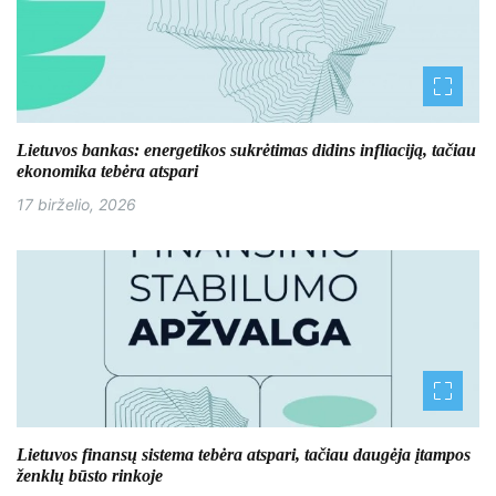
i
j
a
Lietuvos bankas: energetikos sukrėtimas didins infliaciją, tačiau
t
ekonomika tebėra atspari
a
17 birželio, 2026
r
p
į
r
a
š
Lietuvos finansų sistema tebėra atspari, tačiau daugėja įtampos
ženklų būsto rinkoje