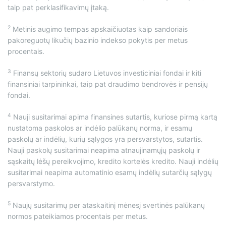
taip pat perklasifikavimų įtaką.
2
Metinis augimo tempas apskaičiuotas kaip sandoriais
pakoreguotų likučių bazinio indekso pokytis per metus
procentais.
3
Finansų sektorių sudaro Lietuvos investiciniai fondai ir kiti
finansiniai tarpininkai, taip pat draudimo bendrovės ir pensijų
fondai.
4
Nauji susitarimai apima finansines sutartis, kuriose pirmą kartą
nustatoma paskolos ar indėlio palūkanų norma, ir esamų
paskolų ar indėlių, kurių sąlygos yra persvarstytos, sutartis.
Nauji paskolų susitarimai neapima atnaujinamųjų paskolų ir
sąskaitų lėšų pereikvojimo, kredito kortelės kredito. Nauji indėlių
susitarimai neapima automatinio esamų indėlių sutarčių sąlygų
persvarstymo.
5
Naujų susitarimų per ataskaitinį mėnesį svertinės palūkanų
normos pateikiamos procentais per metus.