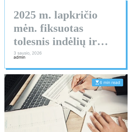
2025 m. lapkričio
mėn. fiksuotas
tolesnis indėlių ir
kreditavimo augimas
3 sausio, 2026
admin
6 min read
E
s
t
i
m
a
t
e
d
r
e
a