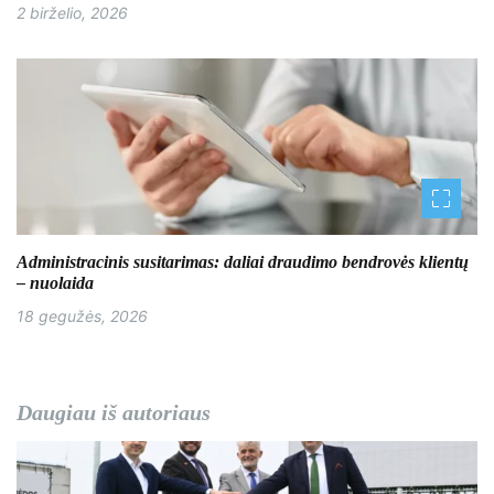
ų
2 birželio, 2026
Administracinis susitarimas: daliai draudimo bendrovės klientų
– nuolaida
18 gegužės, 2026
Daugiau iš autoriaus