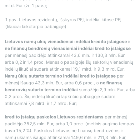
mlrd. Eur (žr. 1 pav.);
1 pav. Lietuvos rezidentų, išskyrus PFĮ, indėliai kitose PFĮ
(likučiai laikotarpio pabaigoje)
Lietuvos namų ūkių
vienadieniai indėliai kredito įstaigose
ir
ne finansų bendrovių vienadieniai indėliai kredito įstaigose
per mėnesį padidėjo atitinkamai 43,6 mln. ir 130,3 mln. Eur,
arba 0,2 ir 1,4 proc. Mėnesio pabaigoje šių sektorių vienadienių
indėlių likučiai sudarė atitinkamai 19,1 mlrd. ir 9,3 mlrd. Eur.
Namų ūkių
sutarto termino indėliai kredito įstaigose
per
mėnesį išaugo 43,3 mln. Eur, arba 0,6 proc., o
ne finansų
bendrovių sutarto termino indėliai
sumažėjo 2,9 mln. Eur, arba
0,2 proc. Šių indėlių likučiai lapkričio pabaigoje sudarė
atitinkamai 7,8 mlrd. ir 1,7 mlrd. Eur;
kredito įstaigų paskolos Lietuvos rezidentams
per mėnesį
padidėjo 352,5 mln. Eur, arba 1,0 proc. (metinis augimo tempas
buvo 15,2 %). Paskolos Lietuvos ne finansų bendrovėms ir
namų ūkiams išaugo atitinkamai 149,6 mln. ir 211,3 mln. Eur,